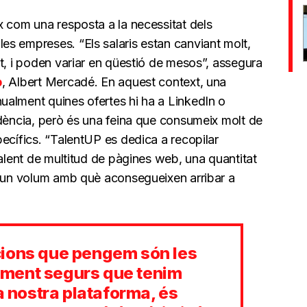
x com una resposta a la necessitat dels
s empreses. “Els salaris estan canviant molt,
t, i poden variar en qüestió de mesos”, assegura
p
, Albert Mercadé. En aquest context, una
alment quines ofertes hi ha a LinkedIn o
ndència, però és una feina que consumeix molt de
ecífics. “TalentUP es dedica a recopilar
talent de multitud de pàgines web, una quantitat
, un volum amb què aconsegueixen arribar a
cions que pengem són les
ment segurs que tenim
la nostra plataforma, és