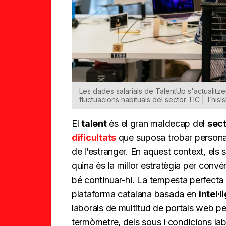
Les dades salarials de TalentUp s'actualitz
fluctuacions habituals del sector TIC | This
El
talent
és el gran maldecap del
sect
dificultats
que suposa trobar personal
de l’estranger. En aquest context, els 
quina és la millor estratègia per conv
bé continuar-hi. La tempesta perfecta
plataforma catalana basada en
intel·l
laborals de multitud de portals web pe
termòmetre, dels sous i condicions labo