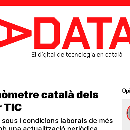
El digital de tecnologia en català
Op
mòmetre català dels
r TIC
 sous i condicions laborals de més
mb una actualització periòdica