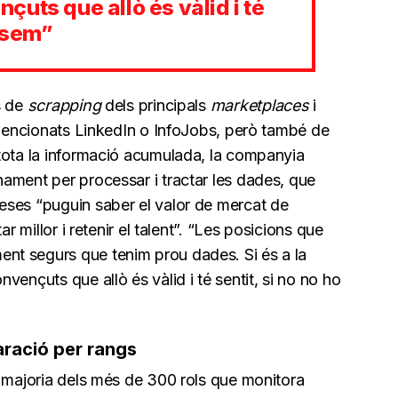
uts que allò és vàlid i té
posem”
s de
scrapping
dels principals
marketplaces
i
 mencionats LinkedIn o InfoJobs, però també de
tota la informació acumulada, la companyia
ament per processar i tractar les dades, que
eses “puguin saber el valor de mercat de
r millor i retenir el talent”. “Les posicions que
t segurs que tenim prou dades. Si és a la
ençuts que allò és vàlid i té sentit, si no no ho
aració per rangs
n majoria dels més de 300 rols que monitora