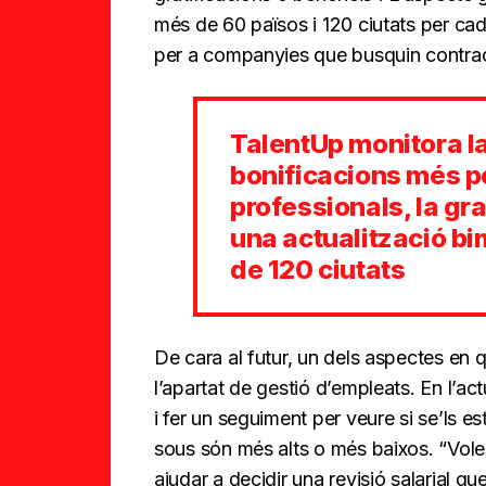
més de 60 països i 120 ciutats per ca
per a companyies que busquin contrac
TalentUp monitora la 
bonificacions més p
professionals, la gr
una actualització b
de 120 ciutats
De cara al futur, un dels aspectes en 
l’apartat de gestió d’empleats. En l’actu
i fer un seguiment per veure si se’ls es
sous són més alts o més baixos. “Vol
ajudar a decidir una revisió salarial que