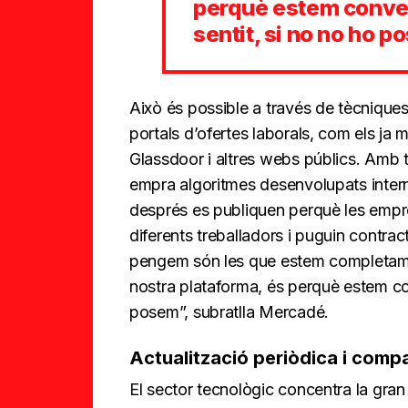
perquè estem convenç
sentit, si no no ho 
Això és possible a través de tècnique
portals d’ofertes laborals, com els ja
Glassdoor i altres webs públics. Amb 
empra algoritmes desenvolupats intern
després es publiquen perquè les empr
diferents treballadors i puguin contracta
pengem són les que estem completamen
nostra plataforma, és perquè estem conv
posem”, subratlla Mercadé.
Actualització periòdica i comp
El sector tecnològic concentra la gra