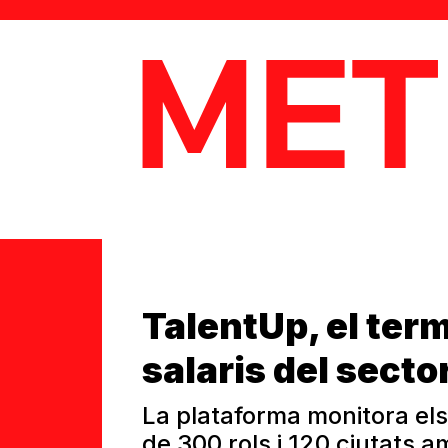
MetaData
TalentUp, el ter
salaris del secto
La plataforma monitora els
de 300 rols i 120 ciutats a