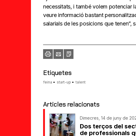
necessitats, i també volem potenciar l
veure informació bastant personalitzad
salarials de les posicions que tenen”,
Imprimir
Envia
PDF
a
un
amic
Etiquetes
feina
start-up
talent
Articles relacionats
Dimecres, 14 de juny de 202
Dos terços del sec
de professionals q