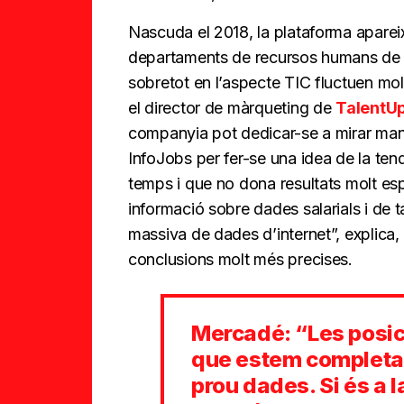
Nascuda el 2018, la plataforma aparei
departaments de recursos humans de le
sobretot en l’aspecte TIC fluctuen mol
el director de màrqueting de
TalentU
companyia pot dedicar-se a mirar manu
InfoJobs per fer-se una idea de la te
temps i que no dona resultats molt esp
informació sobre dades salarials i de 
massiva de dades d’internet”, explica
conclusions molt més precises.
Mercadé: “Les posi
que estem completa
prou dades. Si és a 