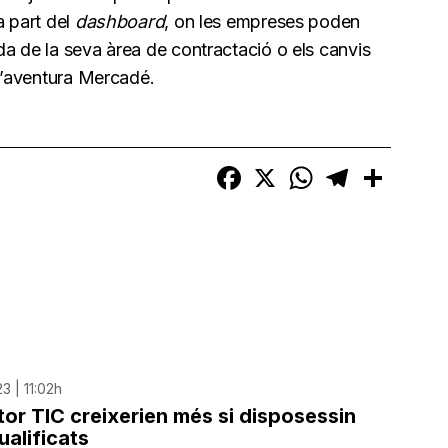
a part del
dashboard
, on les empreses poden
a de la seva àrea de contractació o els canvis
 s’aventura Mercadé.
Facebook
X
WhatsApp
Telegram
Compart
3 | 11:02h
tor TIC creixerien més si disposessin
ualificats