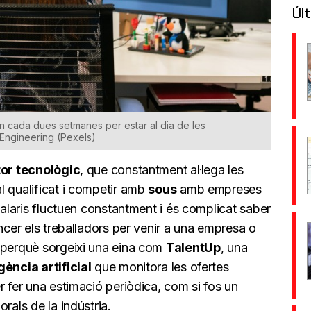
Últ
en cada dues setmanes per estar al dia de les
IsEngineering (Pexels)
or tecnològic
, que constantment al·lega les
 qualificat i competir amb
sous
amb empreses
salaris fluctuen constantment i és complicat saber
èncer els treballadors per venir a una empresa o
 perquè sorgeixi una eina com
TalentUp
, una
igència artificial
que monitora les ofertes
r fer una estimació periòdica, com si fos un
rals de la indústria.