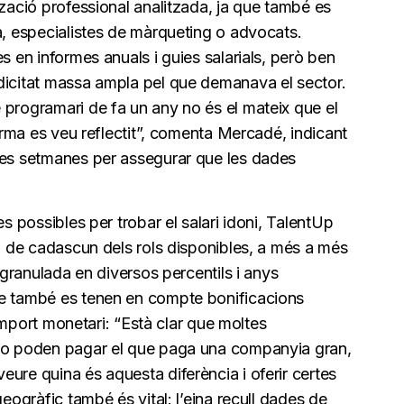
tzació professional analitzada, ja que també es
a, especialistes de màrqueting o advocats.
s en informes anuals i guies salarials, però ben
dicitat massa ampla pel que demanava el sector.
 programari de fa un any no és el mateix que el
forma es veu reflectit”, comenta Mercadé, indicant
ues setmanes per assegurar que les dades
es possibles per trobar el salari idoni, TalentUp
da de cadascun dels rols disponibles, a més a més
a granulada en diversos percentils i anys
ue també es tenen en compte bonificacions
l’import monetari: “Està clar que moltes
 no poden pagar el que paga una companyia gran,
ure quina és aquesta diferència i oferir certes
geogràfic també és vital: l’eina recull dades de