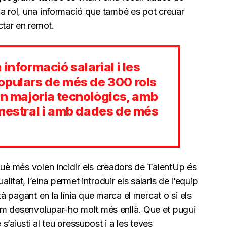
da rol, una informació que també es pot creuar
tar en remot.
informació salarial i les
opulars de més de 300 rols
an majoria tecnològics, amb
imestral i amb dades de més
què més volen incidir els creadors de TalentUp és
alitat, l’eina permet introduir els salaris de l’equip
tà pagant en la línia que marca el mercat o si els
em desenvolupar-ho molt més enllà. Que et pugui
 s’ajusti al teu pressupost i a les teves