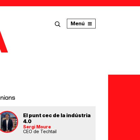
Menú
inions
El punt cec de la indústria
4.0
Sergi Moure
CEO de Techtail