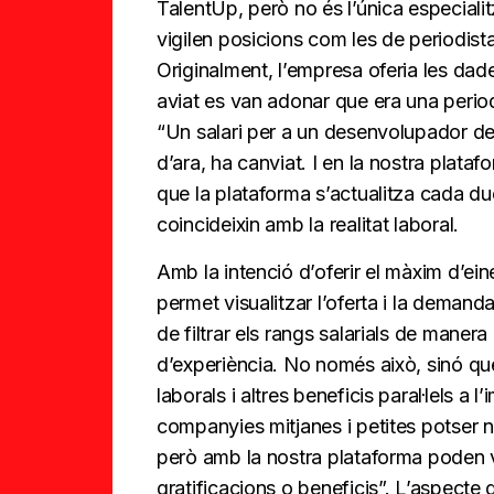
TalentUp, però no és l’única especiali
vigilen posicions com les de periodist
Originalment, l’empresa oferia les dade
aviat es van adonar que era una perio
“Un salari per a un desenvolupador de
d’ara, ha canviat. I en la nostra plata
que la plataforma s’actualitza cada d
coincideixin amb la realitat laboral.
Amb la intenció d’oferir el màxim d’ein
permet visualitzar l’oferta i la deman
de filtrar els rangs salarials de maner
d’experiència. No només això, sinó q
laborals i altres beneficis paral·lels a 
companyies mitjanes i petites potser
però amb la nostra plataforma poden ve
gratificacions o beneficis”. L’aspecte 