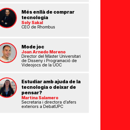
Més enllà de comprar
tecnologia
Soly Sakal
CEO de Rhombus
eix
Mode joc
Joan Arnedo Moreno
Director del Màster Universitari
de Disseny i Programació de
Videojocs de la UOC
Estudiar amb ajuda de la
tecnologia o deixar de
pensar?
Martina Salamero
Secretaria i directora d’afers
exteriors a DebatUPC