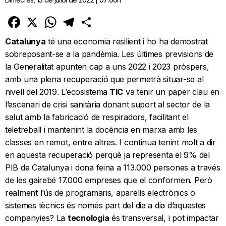
Facebook
X
WhatsApp
Telegram
Comparteix
Catalunya
té una economia resilient i ho ha demostrat
sobreposant-se a la pandèmia. Les últimes previsions de
la Generalitat apunten cap a uns 2022 i 2023 pròspers,
amb una plena recuperació que permetrà situar-se al
nivell del 2019. L’ecosistema
TIC
va tenir un paper clau en
l’escenari de crisi sanitària donant suport al sector de la
salut amb la fabricació de respiradors, facilitant el
teletreball i mantenint la docència en marxa amb les
classes en remot, entre altres. I continua tenint molt a dir
en aquesta recuperació perquè ja representa el 9% del
PIB de Catalunya i dona feina a 113.000 persones a través
de les gairebé 17.000 empreses que el conformen. Però
realment l’ús de programaris, aparells electrònics o
sistemes tècnics és només part del dia a dia d’aquestes
companyies? La
tecnologia
és transversal, i pot impactar