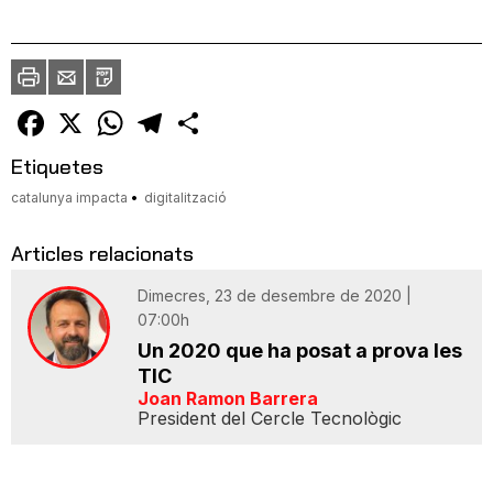
Imprimir
Envia
PDF
a
un
amic
Facebook
X
WhatsApp
Telegram
Comparteix
Etiquetes
catalunya impacta
digitalització
Articles relacionats
Dimecres, 23 de desembre de 2020 |
07:00h
Un 2020 que ha posat a prova les
TIC
Joan Ramon Barrera
President del Cercle Tecnològic