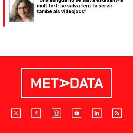
“Una llengua no se salva estimant-la
molt fort; se salva fent-la servir
també als videojocs”