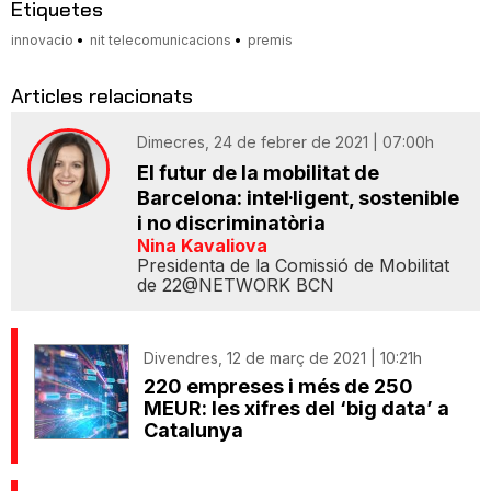
Etiquetes
innovacio
nit telecomunicacions
premis
Articles relacionats
Dimecres, 24 de febrer de 2021 | 07:00h
El futur de la mobilitat de
Barcelona: intel·ligent, sostenible
i no discriminatòria
Nina Kavaliova
Presidenta de la Comissió de Mobilitat
de 22@NETWORK BCN
Divendres, 12 de març de 2021 | 10:21h
220 empreses i més de 250
MEUR: les xifres del ‘big data’ a
Catalunya