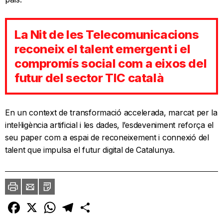
La Nit de les Telecomunicacions
reconeix el talent emergent i el
compromís social com a eixos del
futur del sector TIC català
En un context de transformació accelerada, marcat per la
intel·ligència artificial i les dades, l’esdeveniment reforça el
seu paper com a espai de reconeixement i connexió del
talent que impulsa el futur digital de Catalunya.
Imprimir
Envia
PDF
a
un
amic
Facebook
X
WhatsApp
Telegram
Comparteix