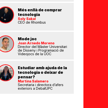
Més enllà de comprar
tecnologia
Soly Sakal
CEO de Rhombus
Mode joc
Joan Arnedo Moreno
eix
Director del Màster Universitari
de Disseny i Programació de
Videojocs de la UOC
Estudiar amb ajuda de la
tecnologia o deixar de
pensar?
Martina Salamero
Secretaria i directora d’afers
exteriors a DebatUPC