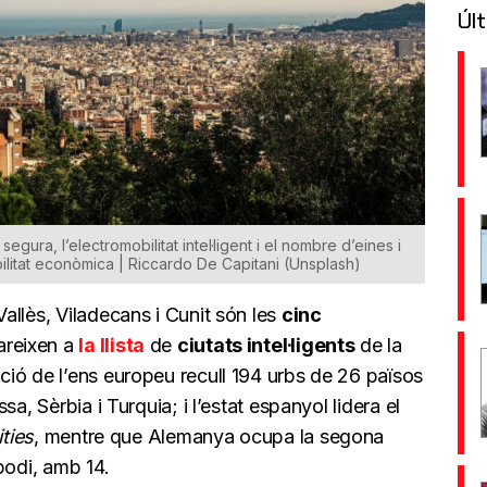
Últ
segura, l’electromobilitat intel·ligent i el nombre d’eines i
bilitat econòmica | Riccardo De Capitani (Unsplash)
allès, Viladecans i Cunit són les
cinc
reixen a
la llista
de
ciutats intel·ligents
de la
ació de l’ens europeu recull 194 urbs de 26 països
a, Sèrbia i Turquia; i l’estat espanyol lidera el
ties
, mentre que Alemanya ocupa la segona
podi, amb 14.