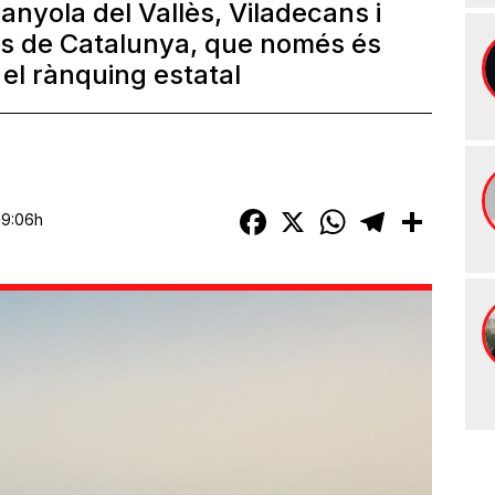
nyola del Vallès, Viladecans i
ts de Catalunya, que només és
el rànquing estatal
Facebook
X
WhatsApp
Telegram
Compart
09:06h