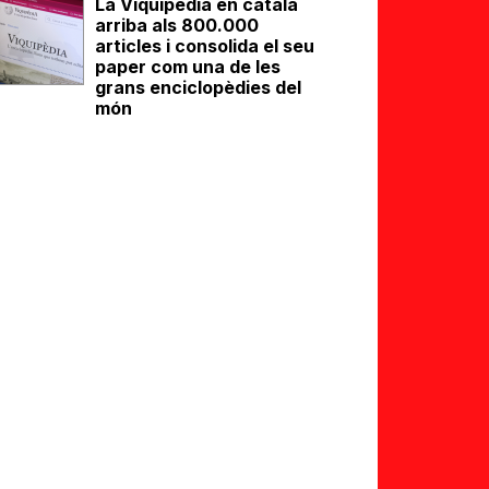
La Viquipèdia en català
arriba als 800.000
articles i consolida el seu
paper com una de les
grans enciclopèdies del
món
eix