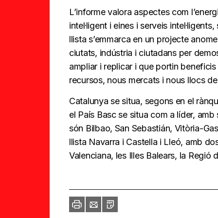
L’informe valora aspectes com l’energia
intel·ligent i eines i serveis intel·lige
llista s’emmarca en un projecte anomen
ciutats, indústria i ciutadans per dem
ampliar i replicar i que portin benefici
recursos, nous mercats i nous llocs de 
Catalunya se situa, segons en el rànq
el País Basc se situa com a líder, amb
són Bilbao, San Sebastián, Vitòria-Gas
llista Navarra i Castella i Lleó, amb do
Valenciana, les Illes Balears, la Regi
Imprimir
Envia
PDF
a
un