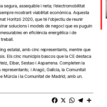
 segura, assequible i neta; l’electromobilitat
nts, sempre mostrant viabilitat econòmica. Aquesta
at Horitzó 2020, que té l’objectiu de reunir
ostrar solucions i models de negoci que es puguin
s mesurables en eficiència energètica i de
treball.
uing estatal, amb cinc representants, mentre que
 sis. Els cinc municipis bascos que la CE destaca
teiz, Eibar, Sestao i Asparrena. Completen la
s representants; i Aragó, Galícia, la Comunitat
ó de Múrcia i la Comunitat de Madrid; amb un.
Facebook
X
WhatsApp
Telegram
Compart