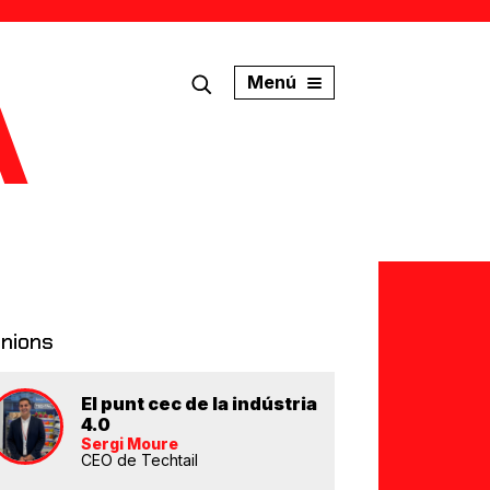
Menú
inions
El punt cec de la indústria
4.0
Sergi Moure
CEO de Techtail