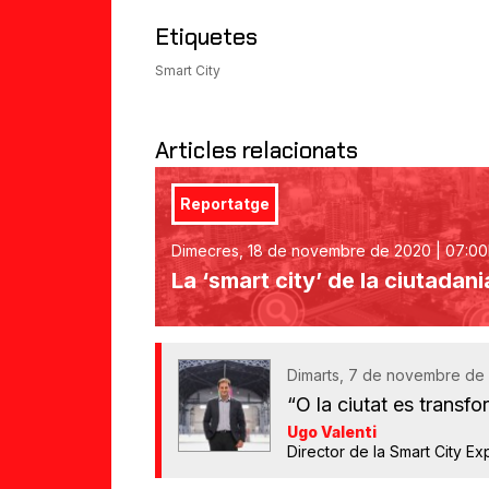
amic
Etiquetes
Smart City
Articles relacionats
Reportatge
Dimecres, 18 de novembre de 2020 | 07:00
La ‘smart city’ de la ciutadani
Dimarts, 7 de novembre de
“O la ciutat es transfo
Ugo Valenti
Director de la Smart City 