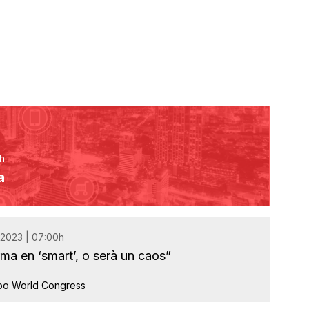
h
a
 2023 | 07:00h
rma en ‘smart’, o serà un caos”
Expo World Congress