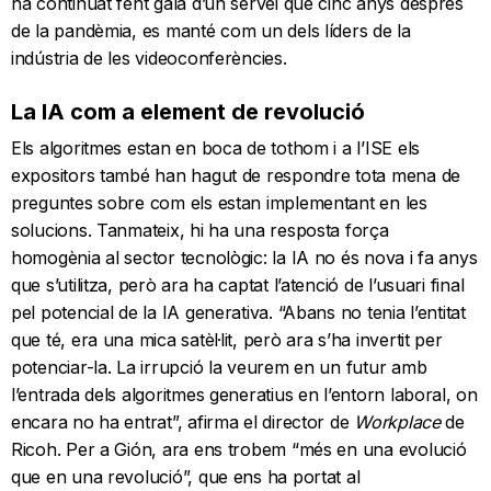
ha continuat fent gala d’un servei que cinc anys després
de la pandèmia, es manté com un dels líders de la
indústria de les videoconferències.
La IA com a element de revolució
Els algoritmes estan en boca de tothom i a l’ISE els
expositors també han hagut de respondre tota mena de
preguntes sobre com els estan implementant en les
solucions. Tanmateix, hi ha una resposta força
homogènia al sector tecnològic: la IA no és nova i fa anys
que s’utilitza, però ara ha captat l’atenció de l’usuari final
pel potencial de la IA generativa. “Abans no tenia l’entitat
que té, era una mica satèl·lit, però ara s’ha invertit per
potenciar-la. La irrupció la veurem en un futur amb
l’entrada dels algoritmes generatius en l’entorn laboral, on
encara no ha entrat”, afirma el director de
Workplace
de
Ricoh. Per a Gión, ara ens trobem “més en una evolució
que en una revolució”, que ens ha portat al