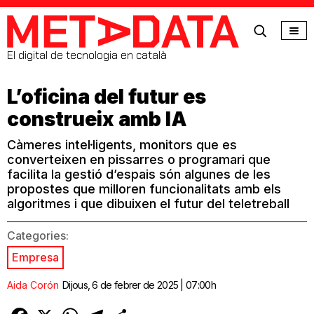
MetaData
El digital de tecnologia en català
L’oficina del futur es
construeix amb IA
Càmeres intel·ligents, monitors que es
converteixen en pissarres o programari que
facilita la gestió d’espais són algunes de les
propostes que milloren funcionalitats amb els
algoritmes i que dibuixen el futur del teletreball
Categories:
Empresa
Aida Corón
Dijous, 6 de febrer de 2025 | 07:00h
Facebook
X
WhatsApp
Telegram
Comparteix