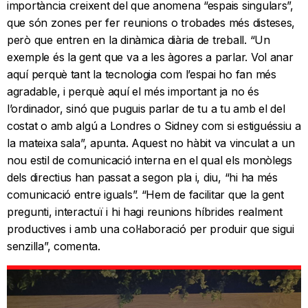
importància creixent del que anomena “espais singulars”,
que són zones per fer reunions o trobades més disteses,
però que entren en la dinàmica diària de treball. “Un
exemple és la gent que va a les àgores a parlar. Vol anar
aquí perquè tant la tecnologia com l’espai ho fan més
agradable, i perquè aquí el més important ja no és
l’ordinador, sinó que puguis parlar de tu a tu amb el del
costat o amb algú a Londres o Sidney com si estiguéssiu a
la mateixa sala”, apunta. Aquest no hàbit va vinculat a un
nou estil de comunicació interna en el qual els monòlegs
dels directius han passat a segon pla i, diu, “hi ha més
comunicació entre iguals”. “Hem de facilitar que la gent
pregunti, interactuï i hi hagi reunions híbrides realment
productives i amb una col·laboració per produir que sigui
senzilla”, comenta.