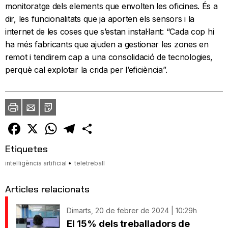
monitoratge dels elements que envolten les oficines. És a
dir, les funcionalitats que ja aporten els sensors i la
internet de les coses que s’estan instal·lant: “Cada cop hi
ha més fabricants que ajuden a gestionar les zones en
remot i tendirem cap a una consolidació de tecnologies,
perquè cal explotar la crida per l’eficiència”.
Imprimir
Envia
PDF
a
un
amic
Facebook
X
WhatsApp
Telegram
Comparteix
Etiquetes
intel·ligència artificial
teletreball
Articles relacionats
Dimarts, 20 de febrer de 2024 | 10:29h
El 15% dels treballadors de