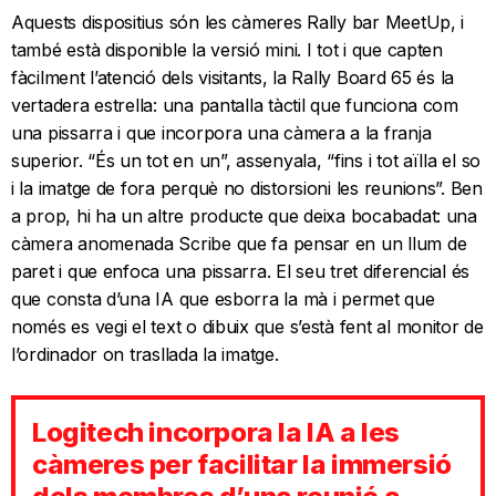
Aquests dispositius són les càmeres Rally bar MeetUp, i
també està disponible la versió mini. I tot i que capten
fàcilment l’atenció dels visitants, la Rally Board 65 és la
vertadera estrella: una pantalla tàctil que funciona com
una pissarra i que incorpora una càmera a la franja
superior. “És un tot en un”, assenyala, “fins i tot aïlla el so
i la imatge de fora perquè no distorsioni les reunions”. Ben
a prop, hi ha un altre producte que deixa bocabadat: una
càmera anomenada Scribe que fa pensar en un llum de
paret i que enfoca una pissarra. El seu tret diferencial és
que consta d’una IA que esborra la mà i permet que
només es vegi el text o dibuix que s’està fent al monitor de
l’ordinador on trasllada la imatge.
Logitech incorpora la IA a les
càmeres per facilitar la immersió