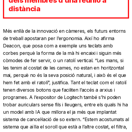
dels membres d’una reunió a
distància
Més enllà de la innovació en càmeres, els futurs entorns
de treball apostaran per l’ergonomia. Així ho afirma
Deacon, que posa com a exemple uns teclats amb
corbes perquè la forma de la mà hi encaixi i siguin més
còmodes de fer servir, o un ratolí vertical. “Les mans, si
les tenim al costat de les cames, no estan en horitzontal
mai, perquè no és la seva posició natural, i això és el que
hem fet amb el ratolí”, justifica. Tant el teclat com el ratolí
tenen diversos botons que faciliten l’accés a arxius i
programes. A l’expositor de Logitech també s’hi poden
trobar auriculars sense fils i lleugers, entre els quals hi ha
un model amb IA que millora el ja més que implantat
sistema de cancel·lació de so extern. “Estem acostumats al
sistema que aïlla el soroll que està a l’altre costat, el filtra,