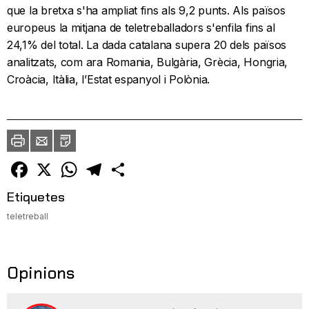
que la bretxa s'ha ampliat fins als 9,2 punts. Als països
europeus la mitjana de teletreballadors s'enfila fins al
24,1% del total. La dada catalana supera 20 dels països
analitzats, com ara Romania, Bulgària, Grècia, Hongria,
Croàcia, Itàlia, l’Estat espanyol i Polònia.
Imprimir
Envia
PDF
a
un
amic
Facebook
X
WhatsApp
Telegram
Comparteix
Etiquetes
teletreball
Opinions