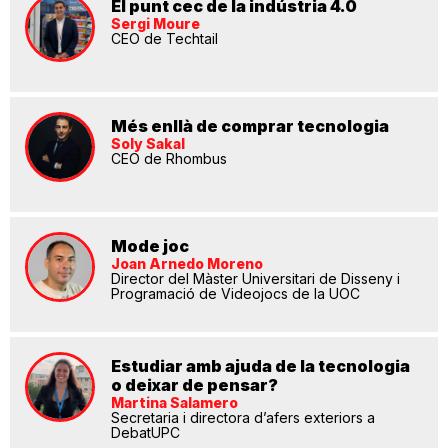
El punt cec de la indústria 4.0
Sergi Moure
CEO de Techtail
Més enllà de comprar tecnologia
Soly Sakal
CEO de Rhombus
Mode joc
Joan Arnedo Moreno
Director del Màster Universitari de Disseny i
Programació de Videojocs de la UOC
Estudiar amb ajuda de la tecnologia
o deixar de pensar?
Martina Salamero
Secretaria i directora d’afers exteriors a
DebatUPC