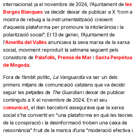
internacional: ja el novembre de 2024, l’Ajuntament de
les
Borges Blanques
va decidir deixar de publicar a X “com a
mostra de rebuig a la instrumentalització creixent
d'aquesta plataforma per promoure la intolerància i la
polarització social”. El 13 de gener, l’Ajuntament de
l’
Ametlla del Vallès
anunciava la seva marxa de la xarxa
social, moviment reproduït la setmana següent pels
consistoris de
Palafolls
,
Premià de Mar
i
Santa Perpètua
de Mogoda
.
Fora de l’àmbit polític,
La Vanguardia
va ser un dels
primers mitjans de comunicació catalans que va decidir
seguir les petjades de
The Guardian
i deixar de publicar
continguts a X el novembre de 2024. En el seu
comunicat
, el diari barceloní assegurava que la xarxa
social s’ha convertit en “una plataforma en què les teories
de la conspiració i la desinformació troben una caixa de
ressonància” fruit de la manca d’una “moderació efectiva i