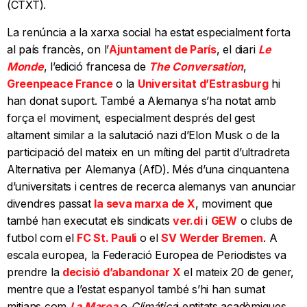
(CTXT).
La renúncia a la xarxa social ha estat especialment forta
al país francès, on l’
Ajuntament de París
, el diari
Le
Monde
, l’edició francesa de
The Conversation
,
Greenpeace France
o la
Universitat d’Estrasburg
hi
han donat suport. També a Alemanya s’ha notat amb
força el moviment, especialment després del gest
altament similar a la salutació nazi d’Elon Musk o de la
participació del mateix en un míting del partit d’ultradreta
Alternativa per Alemanya (AfD). Més d’una cinquantena
d’universitats i centres de recerca alemanys van anunciar
divendres passat
la seva marxa de X
, moviment que
també han executat els sindicats
ver.di
i
GEW
o clubs de
futbol com el
FC St. Pauli
o el
SV Werder Bremen
. A
escala europea, la Federació Europea de Periodistes va
prendre la
decisió d’abandonar X
el mateix 20 de gener,
mentre que a l’estat espanyol també s’hi han sumat
mitjans com
La Marea
o
Climática
i entitats acadèmiques