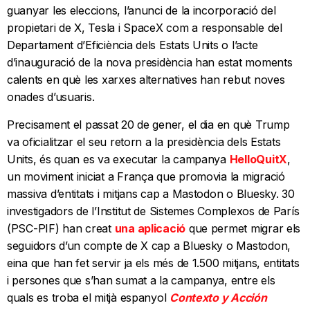
guanyar les eleccions, l’anunci de la incorporació del
propietari de X, Tesla i SpaceX com a responsable del
Departament d’Eficiència dels Estats Units o l’acte
d’inauguració de la nova presidència han estat moments
calents en què les xarxes alternatives han rebut noves
onades d’usuaris.
Precisament el passat 20 de gener, el dia en què Trump
va oficialitzar el seu retorn a la presidència dels Estats
Units, és quan es va executar la campanya
HelloQuitX
,
un moviment iniciat a França que promovia la migració
massiva d’entitats i mitjans cap a Mastodon o Bluesky. 30
investigadors de l’Institut de Sistemes Complexos de París
(PSC-PIF) han creat
una aplicació
que permet migrar els
seguidors d’un compte de X cap a Bluesky o Mastodon,
eina que han fet servir ja els més de 1.500 mitjans, entitats
i persones que s’han sumat a la campanya, entre els
quals es troba el mitjà espanyol
Contexto y Acción