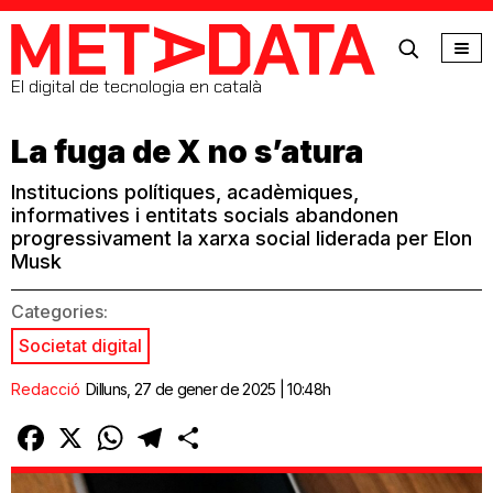
MetaData
El digital de tecnologia en català
La fuga de X no s’atura
Institucions polítiques, acadèmiques,
informatives i entitats socials abandonen
progressivament la xarxa social liderada per Elon
Musk
Categories:
Societat digital
Redacció
Dilluns, 27 de gener de 2025 | 10:48h
Facebook
X
WhatsApp
Telegram
Comparteix