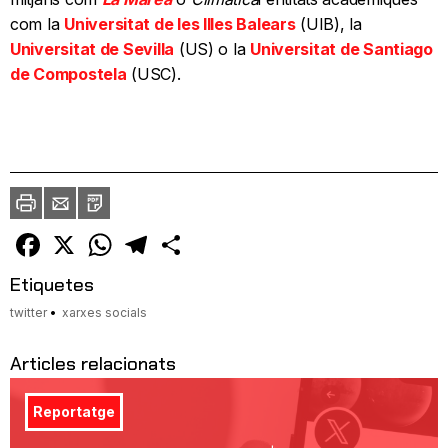
com la
Universitat de les Illes Balears
(UIB), la
Universitat de Sevilla
(US) o la
Universitat de Santiago
de Compostela
(USC).
Imprimir
Envia
PDF
a
un
amic
Facebook
X
WhatsApp
Telegram
Comparteix
Etiquetes
twitter
xarxes socials
Articles relacionats
Reportatge