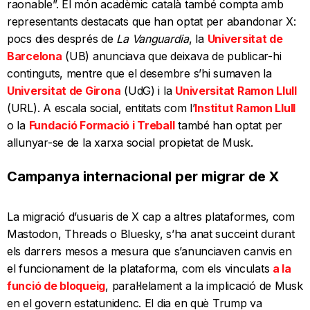
raonable”. El món acadèmic català també compta amb
representants destacats que han optat per abandonar X:
pocs dies després de
La Vanguardia
, la
Universitat de
Barcelona
(UB) anunciava que deixava de publicar-hi
continguts, mentre que el desembre s’hi sumaven la
Universitat de Girona
(UdG) i la
Universitat Ramon Llull
(URL). A escala social, entitats com l’
Institut Ramon Llull
o la
Fundació Formació i Treball
també han optat per
allunyar-se de la xarxa social propietat de Musk.
Campanya internacional per migrar de X
La migració d’usuaris de X cap a altres plataformes, com
Mastodon, Threads o Bluesky, s’ha anat succeint durant
els darrers mesos a mesura que s’anunciaven canvis en
el funcionament de la plataforma, com els vinculats
a la
funció de bloqueig
, paral·lelament a la implicació de Musk
en el govern estatunidenc. El dia en què Trump va