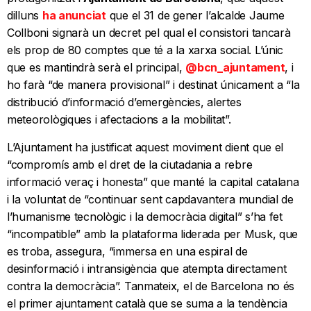
dilluns
ha anunciat
que el 31 de gener l’alcalde Jaume
Collboni signarà un decret pel qual el consistori tancarà
els prop de 80 comptes que té a la xarxa social. L’únic
que es mantindrà serà el principal,
@bcn_ajuntament
, i
ho farà “de manera provisional” i destinat únicament a “la
distribució d’informació d’emergències, alertes
meteorològiques i afectacions a la mobilitat”.
L’Ajuntament ha justificat aquest moviment dient que el
“compromís amb el dret de la ciutadania a rebre
informació veraç i honesta” que manté la capital catalana
i la voluntat de “continuar sent capdavantera mundial de
l’humanisme tecnològic i la democràcia digital” s’ha fet
“incompatible” amb la plataforma liderada per Musk, que
es troba, assegura, “immersa en una espiral de
desinformació i intransigència que atempta directament
contra la democràcia”. Tanmateix, el de Barcelona no és
el primer ajuntament català que se suma a la tendència