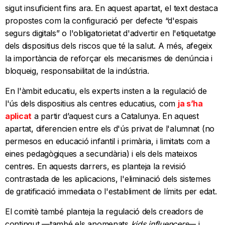
sigut insuficient fins ara. En aquest apartat, el text destaca
propostes com la configuració per defecte “d'espais
segurs digitals” o l'obligatorietat d'advertir en l'etiquetatge
dels dispositius dels riscos que té la salut. A més, afegeix
la importància de reforçar els mecanismes de denúncia i
bloqueig, responsabilitat de la indústria.
En l'àmbit educatiu, els experts insten a la regulació de
l'ús dels dispositius als centres educatius, com
ja s’ha
aplicat
a partir d’aquest curs a Catalunya. En aquest
apartat, diferencien entre els d'ús privat de l'alumnat (no
permesos en educació infantil i primària, i limitats com a
eines pedagògiques a secundària) i els dels mateixos
centres. En aquests darrers, es planteja la revisió
contrastada de les aplicacions, l'eliminació dels sistemes
de gratificació immediata o l'establiment de límits per edat.
El comitè també planteja la regulació dels creadors de
contingut —també els anomenats
kids influencers
— i