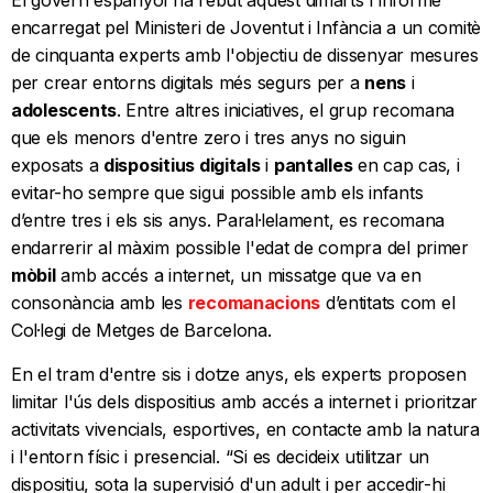
El govern espanyol ha rebut aquest dimarts l'informe
encarregat pel Ministeri de Joventut i Infància a un comitè
de cinquanta experts amb l'objectiu de dissenyar mesures
per crear entorns digitals més segurs per a
nens
i
adolescents
. Entre altres iniciatives, el grup recomana
que els menors d'entre zero i tres anys no siguin
exposats a
dispositius digitals
i
pantalles
en cap cas, i
evitar-ho sempre que sigui possible amb els infants
d’entre tres i els sis anys. Paral·lelament, es recomana
endarrerir al màxim possible l'edat de compra del primer
mòbil
amb accés a internet, un missatge que va en
consonància amb les
recomanacions
d’entitats com el
Col·legi de Metges de Barcelona.
En el tram d'entre sis i dotze anys, els experts proposen
limitar l'ús dels dispositius amb accés a internet i prioritzar
activitats vivencials, esportives, en contacte amb la natura
i l'entorn físic i presencial. “Si es decideix utilitzar un
dispositiu, sota la supervisió d'un adult i per accedir-hi