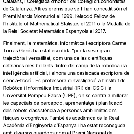
Catalans, i Col·legiada d’honor del Col·legi d’Economistes
de Catalunya. Altres premis que se li han concedit són el
Premi Marcís Monturiol el 1999, l’elecció Fellow de
l’Institute of Mathematical Statistics el 2011 o la Medalla de
la Reial Societat Matemàtica Espanyola el 2017.
Finalment, la matemàtica, informàtica i escriptora Carme
Torras Genís ha estat escollida “per la seva gran
trajectòria i versatilitat, com una de les científiques
catalanes més brillants dintre del camp de la robòtica i la
intel·ligència artificial, i alhora una destacada escriptora de
ciència-ficció”. És professora d’investigació a l’Institut de
Robòtica i Informàtica Industrial (IRI) del CSIC i la
Universitat Pompeu Fabra (UPF), on se centra a millorar
les capacitats de percepció, aprenentatge i planificació
dels robots d’assistència a persones amb limitacions
físiques o cognitives. També és acadèmica de la Reial
Acadèmia d’Enginyeria d’Espanya i ha estat reconeguda
amb diversos guardons com el Premi Nacional de