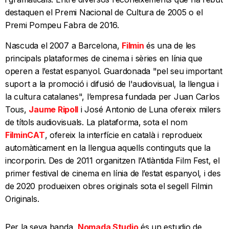
destaquen el Premi Nacional de Cultura de 2005 o el
Premi Pompeu Fabra de 2016.
Nascuda el 2007 a Barcelona,
Filmin
és una de les
principals plataformes de cinema i sèries en línia que
operen a l’estat espanyol. Guardonada "pel seu important
suport a la promoció i difusió de l'audiovisual, la llengua i
la cultura catalanes", l’empresa fundada per Juan Carlos
Tous,
Jaume Ripoll
i José Antonio de Luna ofereix milers
de títols audiovisuals. La plataforma, sota el nom
FilminCAT
, ofereix la interfície en català i reprodueix
automàticament en la llengua aquells continguts que la
incorporin. Des de 2011 organitzen l’Atlàntida Film Fest, el
primer festival de cinema en línia de l’estat espanyol, i des
de 2020 produeixen obres originals sota el segell Filmin
Originals.
Per la seva banda,
Nomada Studio
és un estudio de