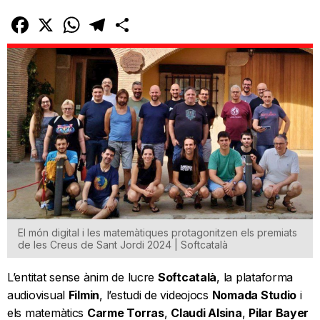
Facebook
X
WhatsApp
Telegram
Comparteix
El món digital i les matemàtiques protagonitzen els premiats
de les Creus de Sant Jordi 2024 | Softcatalà
L’entitat sense ànim de lucre
Softcatalà
, la plataforma
audiovisual
Filmin
, l’estudi de videojocs
Nomada Studio
i
els matemàtics
Carme Torras
,
Claudi Alsina
,
Pilar Bayer