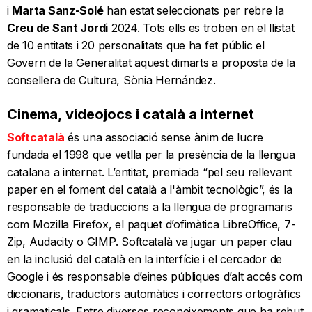
i
Marta Sanz-Solé
han estat seleccionats per rebre la
Creu de Sant Jordi
2024. Tots ells es troben en el llistat
de 10 entitats i 20 personalitats que ha fet públic el
Govern de la Generalitat aquest dimarts a proposta de la
consellera de Cultura, Sònia Hernández.
Cinema, videojocs i català a internet
Softcatalà
és una associació sense ànim de lucre
fundada el 1998 que vetlla per la presència de la llengua
catalana a internet. L’entitat, premiada “pel seu rellevant
paper en el foment del català a l'àmbit tecnològic”, és la
responsable de traduccions a la llengua de programaris
com Mozilla Firefox, el paquet d’ofimàtica LibreOffice, 7-
Zip, Audacity o GIMP. Softcatalà va jugar un paper clau
en la inclusió del català en la interfície i el cercador de
Google i és responsable d’eines públiques d’alt accés com
diccionaris, traductors automàtics i correctors ortogràfics
i gramaticals. Entre diversos reconeixements que ha rebut