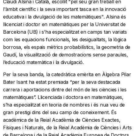
Claudi Alsina i Català, escollit "pel seu gran treball en
l'àmbit científic i la seva important tasca en la innovació
educativa i la divulgació de les matemàtiques". Alsina és
llicenciat i doctor en matemàtiques per la Universitat de
Barcelona (UB) i s’ha especialitzat en camps tan variats
com les equacions funcionals, les desigualtats, la lògica
borrosa, els espais mètrics probabilístics, la geometria de
Gaudí, la visualització de demostracions sense paraules,
l’educació matemàtica i la divulgació.
Per la seva banda, la catedràtica emèrita en Àlgebra Pilar
Bater Isant ha estat premiada “per la seva destacada
carrera i aportacions dintre del món de les ciències i les
matemàtiques”. Llicenciada i doctora en matemàtiques,
s’ha especialitzat en teoria de nombres i és nua veu de
gran prestigi dins del seu camp de coneixement. És
acadèmica de la Reial Acadèmia de Ciències Exactes,
Físiques i Naturals, de la Reial Acadèmia de Ciències i Arts
de Barcelona i de la Reial Acadèmia Europea de Doctors,