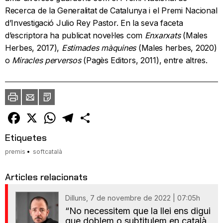
Recerca de la Generalitat de Catalunya i el Premi Nacional
d’Investigació Julio Rey Pastor. En la seva faceta
d’escriptora ha publicat novel·les com
Enxarxats
(Males
Herbes, 2017),
Estimades màquines
(Males herbes, 2020)
o
Miracles perversos
(Pagès Editors, 2011), entre altres.
Imprimir
Envia
PDF
a
un
amic
Facebook
X
WhatsApp
Telegram
Comparteix
Etiquetes
premis
softcatalà
Articles relacionats
Dilluns, 7 de novembre de 2022 | 07:05h
“No necessitem que la llei ens digui
que doblem o subtitulem en català,