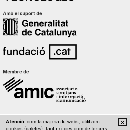
Amb el suport de
Membre de
×
Atenció
: com la majoria de webs, utilitzem
Qui som
Contacte
Imatge Gràfica
Avís legal
cookies (galetes), tant pròpies com de tercers,