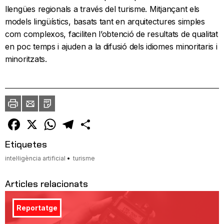
llengües regionals a través del turisme. Mitjançant els
models lingüístics, basats tant en arquitectures simples
com complexos, faciliten l’obtenció de resultats de qualitat
en poc temps i ajuden a la difusió dels idiomes minoritaris i
minoritzats.
Imprimir
Envia
PDF
a
un
amic
Facebook
X
WhatsApp
Telegram
Comparteix
Etiquetes
intel·ligència artificial
turisme
Articles relacionats
Reportatge