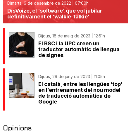
Dimarts, 6 de desembre de 2022 | 07:00h
DisVoize, el ‘software’ que vol jubilar
definitivament el ‘walkie-talkie’
Dijous, 18 de maig de 2023 | 12:51h
El BSC i la UPC creen un
traductor automàtic de llengua
de signes
Dijous, 29 de juny de 2023 | 11:05h
El català, entre les llengües ‘top’
en l’entrenament del nou model
de traducció automàtica de
Google
Opinions