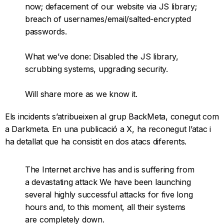
now; defacement of our website via JS library;
breach of usernames/email/salted-encrypted
passwords.
What we’ve done: Disabled the JS library,
scrubbing systems, upgrading security.
Will share more as we know it.
— Brewster Kahle (@brewster_kahle)
Els incidents s’atribueixen al grup BackMeta, conegut com
October 10, 2024
a Darkmeta. En una publicació a X, ha reconegut l’atac i
ha detallat que ha consistit en dos atacs diferents.
The Internet archive has and is suffering from
a devastating attack We have been launching
several highly successful attacks for five long
hours and, to this moment, all their systems
are completely down.