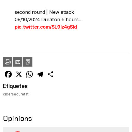
second round | New attack
09/10/2024 Duration 6 hours…
pic.twitter.com/SL9lz4gSld
— 𝐒𝐍_𝐁𝐋𝐀𝐂𝐊𝐌𝐄𝐓𝐀 (@Sn_darkmeta)
October 9, 2024
Imprimir
Envia
PDF
a
un
amic
Facebook
X
WhatsApp
Telegram
Comparteix
Etiquetes
ciberseguretat
Opinions