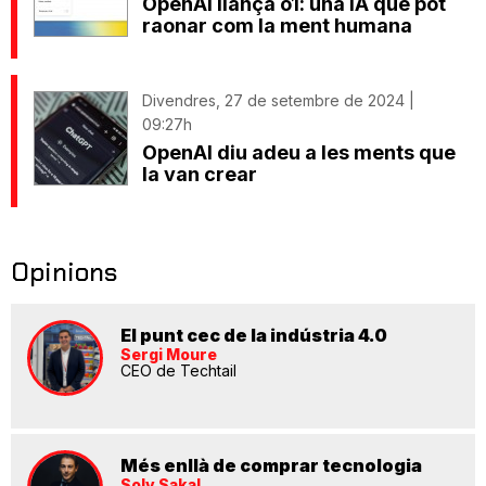
OpenAI llança o1: una IA que pot
raonar com la ment humana
Divendres, 27 de setembre de 2024 |
09:27h
OpenAI diu adeu a les ments que
la van crear
Opinions
El punt cec de la indústria 4.0
Sergi Moure
CEO de Techtail
Més enllà de comprar tecnologia
Soly Sakal