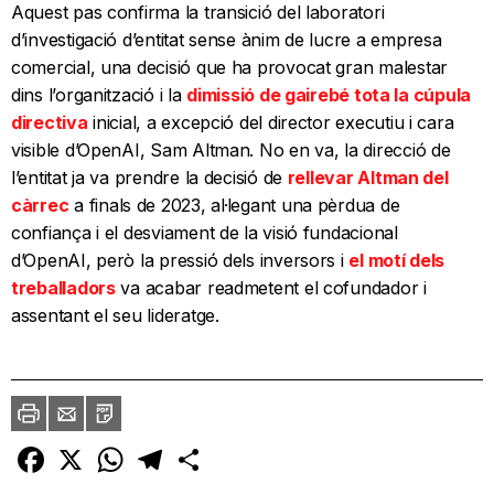
Aquest pas confirma la transició del laboratori
d’investigació d’entitat sense ànim de lucre a empresa
comercial, una decisió que ha provocat gran malestar
dins l’organització i la
dimissió de gairebé tota la cúpula
directiva
inicial, a excepció del director executiu i cara
visible d’OpenAI, Sam Altman. No en va, la direcció de
l’entitat ja va prendre la decisió de
rellevar Altman del
càrrec
a finals de 2023, al·legant una pèrdua de
confiança i el desviament de la visió fundacional
d’OpenAI, però la pressió dels inversors i
el motí dels
treballadors
va acabar readmetent el cofundador i
assentant el seu lideratge.
Imprimir
Envia
PDF
a
un
amic
Facebook
X
WhatsApp
Telegram
Comparteix