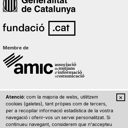
Membre de
×
Atenció
: com la majoria de webs, utilitzem
Qui som
Contacte
Imatge Gràfica
Avís legal
cookies (galetes), tant pròpies com de tercers,
per a recopilar informació estadística de la vostra
navegació i oferir-vos un servei personalitzat. Si
continueu navegant, considerem que n'accepteu