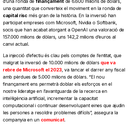
d’una ronda de
finançament
de 6.600 milions de dòlars,
una quantitat que converteix el moviment en la ronda de
capital risc
més gran de la història. En la inversió han
participat empreses com Microsoft, Nvidia o Softbank,
socis que han acabat atorgant a OpenAI una valoració de
157.000 milions de dòlars, uns 142,2 milions d’euros al
canvi actual.
La injecció d’efectiu és clau pels comptes de l’entitat, que
malgrat la inversió de 10.000 milions de dòlars
que va
rebre de Microsoft el 2023
, va tancar el darrer any fiscal
amb pèrdues de 5.000 milions de dòlars. “El nou
finançament ens permetrà doblar els esforços en el
nostre lideratge en l’avantguarda de la recerca en
intel·ligència artificial, incrementar la capacitat
computacional i continuar desenvolupant eines que ajudin
les persones a resoldre problemes difícils”, assegura la
companyia en un
comunicat
.