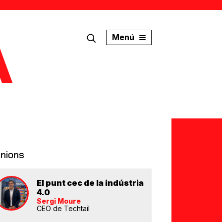
Menú
inions
El punt cec de la indústria
4.0
Sergi Moure
CEO de Techtail