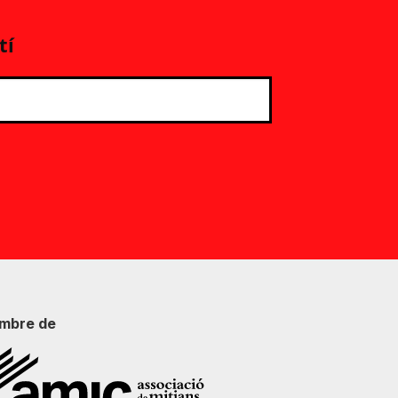
tí
mbre de