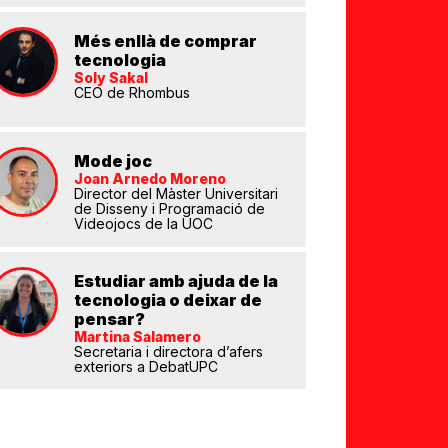
Més enllà de comprar
tecnologia
Soly Sakal
CEO de Rhombus
Mode joc
Joan Arnedo Moreno
eix
Director del Màster Universitari
de Disseny i Programació de
Videojocs de la UOC
Estudiar amb ajuda de la
tecnologia o deixar de
pensar?
Martina Salamero
Secretaria i directora d’afers
exteriors a DebatUPC