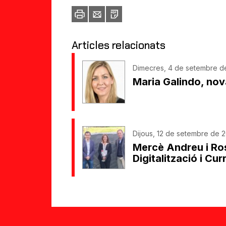
Imprimir
Envia
PDF
a
un
amic
Articles relacionats
Dimecres, 4 de setembre de
Maria Galindo, nova
Dijous, 12 de setembre de 2
Mercè Andreu i Ros
Digitalització i Cur