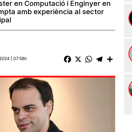
ster en Computació i Enginyer en
mpta amb experiència al sector
ipal
Facebook
X
WhatsApp
Telegram
Compart
2024 | 07:58h