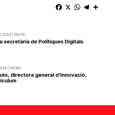
Facebook
X
WhatsApp
Telegram
Compart
 2024 | 09:01h
 secretària de Polítiques Digitals
024 | 09:18h
és, directora general d’Innovació,
rículum