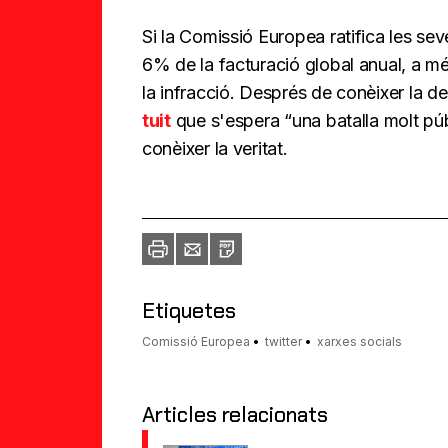
Si la Comissió Europea ratifica les sev
6% de la facturació global anual, a m
la infracció. Després de conèixer la d
tuit
que s'espera “una batalla molt púb
conèixer la veritat.
Imprimir
Envia
PDF
a
un
amic
Etiquetes
Comissió Europea
twitter
xarxes socials
Articles relacionats