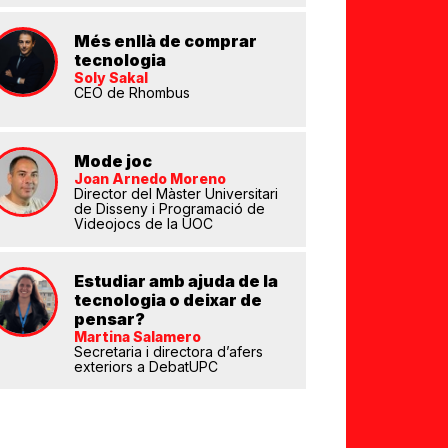
Més enllà de comprar
tecnologia
Soly Sakal
CEO de Rhombus
Mode joc
Joan Arnedo Moreno
eix
Director del Màster Universitari
de Disseny i Programació de
Videojocs de la UOC
Estudiar amb ajuda de la
tecnologia o deixar de
pensar?
Martina Salamero
Secretaria i directora d’afers
exteriors a DebatUPC