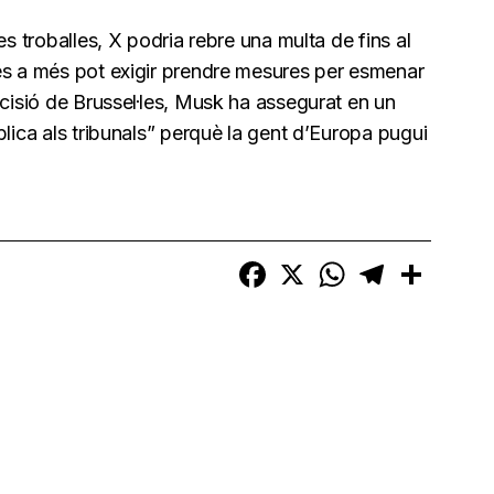
es troballes, X podria rebre una multa de fins al
és a més pot exigir prendre mesures per esmenar
ecisió de Brussel·les, Musk ha assegurat en un
lica als tribunals” perquè la gent d’Europa pugui
Facebook
X
WhatsApp
Telegram
Compart