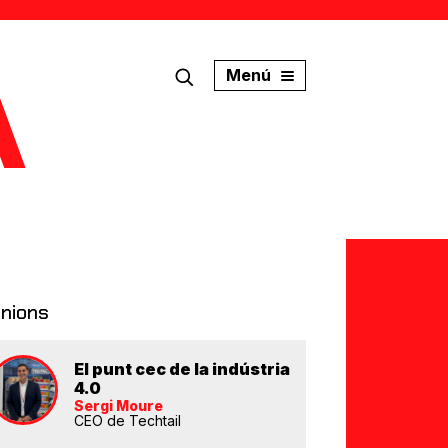
Menú
inions
El punt cec de la indústria
4.0
Sergi Moure
CEO de Techtail