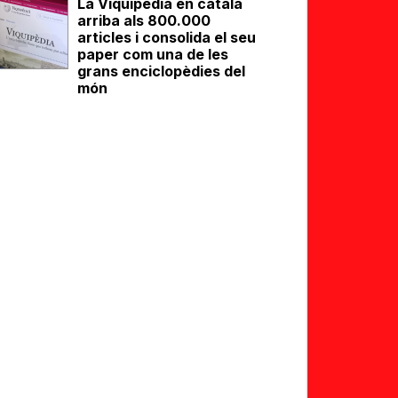
La Viquipèdia en català
arriba als 800.000
articles i consolida el seu
paper com una de les
grans enciclopèdies del
món