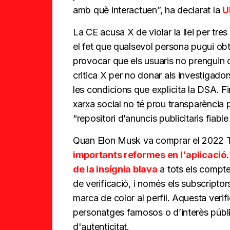
amb què interactuen”, ha declarat la
U
La CE acusa X de violar la llei per tres
el fet que qualsevol persona pugui obt
provocar que els usuaris no prenguin d
critica X per no donar als investigad
les condicions que explicita la DSA. F
xarxa social no té prou transparència pe
“repositori d’anuncis publicitaris fiabl
Quan Elon Musk va comprar el 2022 Twi
importants reformes en l'aplicació
de la insígnia blava
a tots els compte
de verificació, i només els subscript
marca de color al perfil. Aquesta veri
personatges famosos o d’interès públi
d'autenticitat.