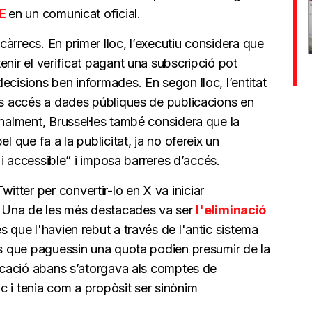
E
en un comunicat oficial.
 càrrecs. En primer lloc, l’executiu considera que
enir el verificat pagant una subscripció pot
ecisions ben informades. En segon lloc, l’entitat
ors accés a dades públiques de publicacions en
inalment, Brussel·les també considera que la
l que fa a la publicitat, ja no ofereix un
e i accessible” i imposa barreres d’accés.
tter per convertir-lo en X va iniciar
. Una de les més destacades va ser
l'eliminació
s que l'havien rebut a través de l'antic sistema
ors que paguessin una quota podien presumir de la
ficació abans s’atorgava als comptes de
c i tenia com a propòsit ser sinònim