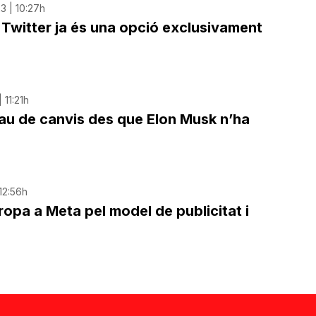
3 | 10:27h
e Twitter ja és una opció exclusivament
 11:21h
llau de canvis des que Elon Musk n’ha
 12:56h
ropa a Meta pel model de publicitat i