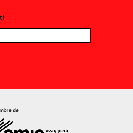
tí
mbre de