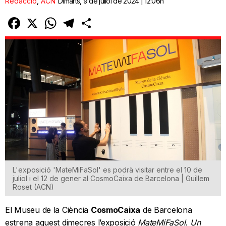
Redacció
,
ACN
Dimarts, 9 de juliol de 2024 | 12:06h
Facebook
X
WhatsApp
Telegram
Comparteix
L'exposició 'MateMiFaSol' es podrà visitar entre el 10 de
juliol i el 12 de gener al CosmoCaixa de Barcelona | Guillem
Roset (ACN)
El Museu de la Ciència
CosmoCaixa
de Barcelona
estrena aquest dimecres l’exposició
MateMiFaSol. Un