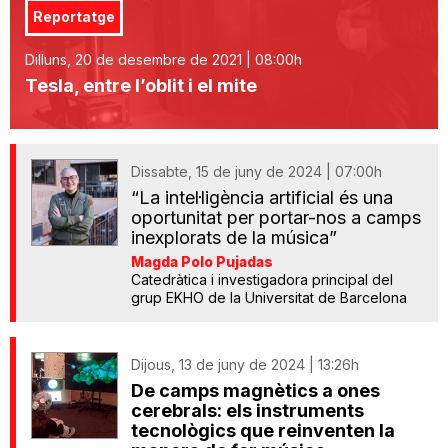
Reportatge
Dilluns, 20 de desembre de 2021 | 08:00h
Tesla, entre l’oblit i el mite
Dissabte, 15 de juny de 2024 | 07:00h
“La intel·ligència artificial és una
oportunitat per portar-nos a camps
inexplorats de la música”
Magda Polo Pujadas
Catedràtica i investigadora principal del
grup EKHO de la Universitat de Barcelona
Dijous, 13 de juny de 2024 | 13:26h
De camps magnètics a ones
cerebrals: els instruments
tecnològics que reinventen la