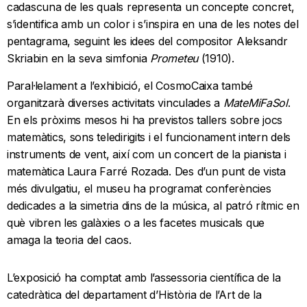
cadascuna de les quals representa un concepte concret,
s’identifica amb un color i s’inspira en una de les notes del
pentagrama, seguint les idees del compositor Aleksandr
Skriabin en la seva simfonia
Prometeu
(1910).
Paral·lelament a l’exhibició, el CosmoCaixa també
organitzarà diverses activitats vinculades a
MateMiFaSol
.
En els pròxims mesos hi ha previstos tallers sobre jocs
matemàtics, sons teledirigits i el funcionament intern dels
instruments de vent, així com un concert de la pianista i
matemàtica Laura Farré Rozada. Des d’un punt de vista
més divulgatiu, el museu ha programat conferències
dedicades a la simetria dins de la música, al patró rítmic en
què vibren les galàxies o a les facetes musicals que
amaga la teoria del caos.
L’exposició ha comptat amb l’assessoria científica de la
catedràtica del departament d’Història de l’Art de la