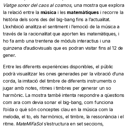
Viatge sonor del caos al cosmos
, una mostra que explora
la relació entre la
música
i les
matemàtiques
i recorre la
història dels sons des del big-bang fins a l’actualitat.
L’exhibició analitza el sentiment i l’emoció de la música a
través de la racionalitat que aporten les matemàtiques, i
ho fa amb una trentena de mòduls interactius i una
quinzena d’audiovisuals que es podran visitar fins al 12 de
gener.
Entre les diferents experiències disponibles, el públic
podrà visualitzar les ones generades per la vibració d’una
corda, la imitació del timbre de diferents instruments o
jugar amb notes, ritmes i timbres per generar un so
harmònic. La mostra també intenta respondre a qüestions
com ara com devia sonar el big-bang, com funciona
l’oïda o què són conceptes clau en la música com la
melodia, el to, els harmònics, el timbre, la ressonància i el
ritme.
MateMiFaSol
s’estructura en set seccions,