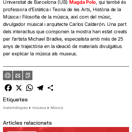
Universitat de Barcelona (UB)
Magda Polo
, qui també és
professora d’Estètica i Teoria de les Arts, Història de la
Música i Filosofia de la música, així com del músic,
divulgador musical i arquitecte Carlos Calderón. Una part
dels interactius que componen la mostra han estat creats
per l’artista Michael Bradke, especialista amb més de 25
anys de trajectòria en la ideació de materials divulgatius
per explicar la música als museus.
Imprimir
Envia
PDF
a
un
amic
Facebook
X
WhatsApp
Telegram
Comparteix
Etiquetes
matemàtiques
museus
Música
Articles relacionats