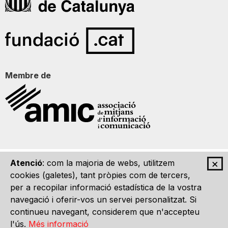
Membre de
×
Atenció
: com la majoria de webs, utilitzem
Qui som
Contacte
Imatge Gràfica
Avís legal
cookies (galetes), tant pròpies com de tercers,
per a recopilar informació estadística de la vostra
navegació i oferir-vos un servei personalitzat. Si
continueu navegant, considerem que n'accepteu
l'ús.
Més informació