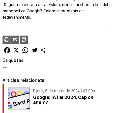
d’alguna manera o altra. Estem, doncs, arribant a la fi del
monopoli de Google? Caldrà estar atents als
esdeveniments.
Imprimir
Envia
PDF
a
un
amic
Facebook
X
WhatsApp
Telegram
Comparteix
Etiquetes
seo
Articles relacionats
Dijous, 8 de febrer de 2024 | 07:00h
Google: IA i el 2024. Cap on
anem?