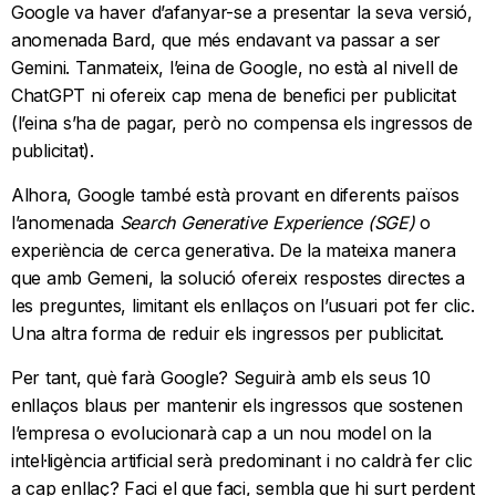
Google va haver d’afanyar-se a presentar la seva versió,
anomenada Bard, que més endavant va passar a ser
Gemini. Tanmateix, l’eina de Google, no està al nivell de
ChatGPT ni ofereix cap mena de benefici per publicitat
(l’eina s’ha de pagar, però no compensa els ingressos de
publicitat).
Alhora, Google també està provant en diferents països
l’anomenada
Search Generative Experience (SGE)
o
experiència de cerca generativa. De la mateixa manera
que amb Gemeni, la solució ofereix respostes directes a
les preguntes, limitant els enllaços on l’usuari pot fer clic.
Una altra forma de reduir els ingressos per publicitat.
Per tant, què farà Google? Seguirà amb els seus 10
enllaços blaus per mantenir els ingressos que sostenen
l’empresa o evolucionarà cap a un nou model on la
intel·ligència artificial serà predominant i no caldrà fer clic
a cap enllaç? Faci el que faci, sembla que hi surt perdent