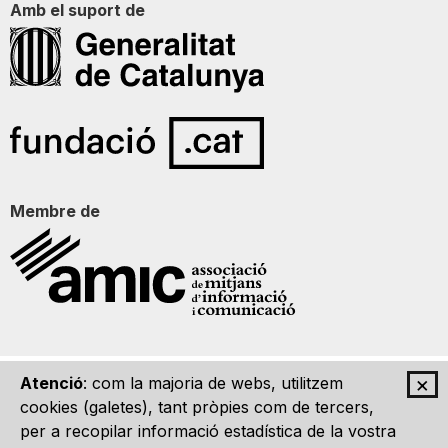
Amb el suport de
Membre de
×
Atenció
: com la majoria de webs, utilitzem
Qui som
Contacte
Imatge Gràfica
Avís legal
cookies (galetes), tant pròpies com de tercers,
per a recopilar informació estadística de la vostra