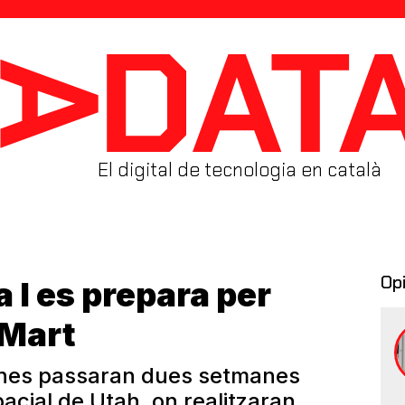
El digital de tecnologia en català
Op
 I es prepara per
 Mart
anes passaran dues setmanes
acial de Utah, on realitzaran