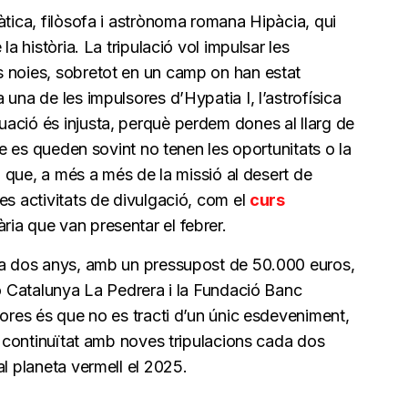
àtica, filòsofa i astrònoma romana Hipàcia, qui
la història. La tripulació vol impulsar les
 noies, sobretot en un camp on han estat
una de les impulsores d’Hypatia I, l’astrofísica
ació és injusta, perquè perdem dones al llarg de
que es queden sovint no tenen les oportunitats o la
xò que, a més a més de la missió al desert de
es activitats de divulgació, com el
curs
ia que van presentar el febrer.
 fa dos anys, amb un pressupost de 50.000 euros,
ió Catalunya La Pedrera i la Fundació Banc
dores és que no es tracti d’un únic esdeveniment,
va continuïtat amb noves tripulacions cada dos
al planeta vermell el 2025.