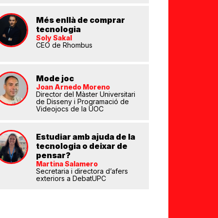
Més enllà de comprar
tecnologia
Soly Sakal
CEO de Rhombus
Mode joc
eix
Joan Arnedo Moreno
Director del Màster Universitari
de Disseny i Programació de
Videojocs de la UOC
Estudiar amb ajuda de la
tecnologia o deixar de
pensar?
Martina Salamero
Secretaria i directora d’afers
exteriors a DebatUPC