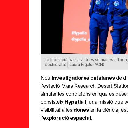
La tripulació passarà dues setmanes aïllada,
deshidratat | Laura Fíguls (ACN)
Nou
investigadores catalanes
de dif
l'estació Mars Research Desert Statio
simular les condicions en què es desen
consisteix
Hypatia I
, una missió que v
visibilitat a les
dones
en la ciència, e
l’
exploració espacial
.