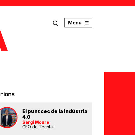
Menú
inions
El punt cec de la indústria
4.0
Sergi Moure
CEO de Techtail