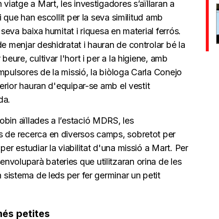
 viatge a Mart, les investigadores s’aïllaran a
ri que han escollit per la seva similitud amb
 seva baixa humitat i riquesa en material ferrós.
de menjar deshidratat i hauran de controlar bé la
beure, cultivar l'hort i per a la higiene, amb
mpulsores de la missió, la biòloga Carla Conejo
xterior hauran d'equipar-se amb el vestit
da.
bin aïllades a l’estació MDRS, les
s de recerca en diversos camps, sobretot per
per estudiar la viabilitat d'una missió a Mart. Per
nvoluparà bateries que utilitzaran orina de les
n sistema de leds per fer germinar un petit
és petites