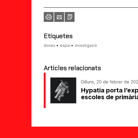
Imprimir
Envia
PDF
a
un
amic
Etiquetes
dones
espai
investigació
Articles relacionats
Dilluns, 20 de febrer de 2023
Hypatia porta l’exp
escoles de primàri