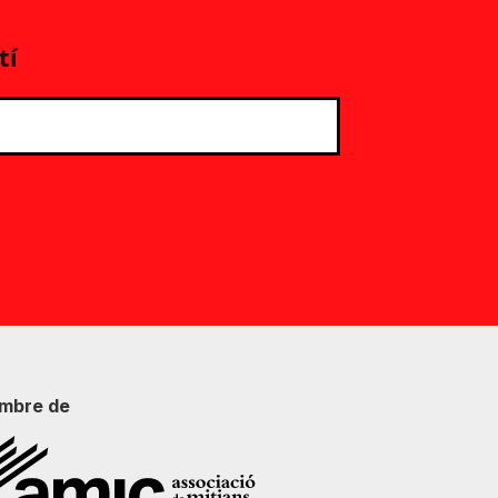
tí
mbre de