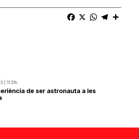
Facebook
X
WhatsApp
Telegram
Compart
 | 11:31h
eriència de ser astronauta a les
a