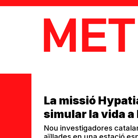
MetaData
La missió Hypatia
simular la vida a
Nou investigadores catal
aïllades en una estació esp