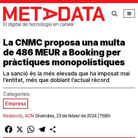
MetaData
El digital de tecnologia en català
La CNMC proposa una multa
de 486 MEUR a Booking per
pràctiques monopolístiques
La sanció és la més elevada que ha imposat mai
l’entitat, més que doblant l’actual rècord
Categories:
Empresa
Redacció
,
ACN
Divendres, 23 de febrer de 2024 | 11:58h
Facebook
X
WhatsApp
Telegram
Comparteix