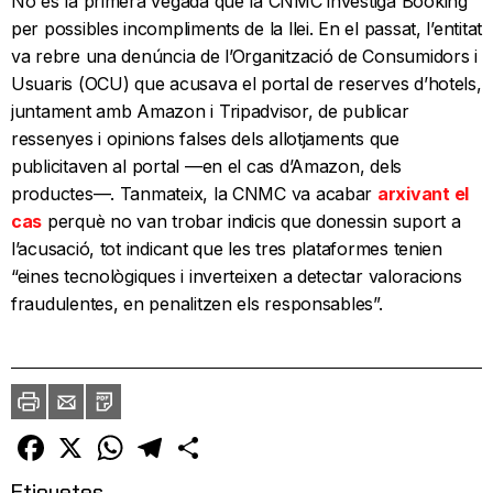
No és la primera vegada que la CNMC investiga Booking
per possibles incompliments de la llei. En el passat, l’entitat
va rebre una denúncia de l’Organització de Consumidors i
Usuaris (OCU) que acusava el portal de reserves d’hotels,
juntament amb Amazon i Tripadvisor, de publicar
ressenyes i opinions falses dels allotjaments que
publicitaven al portal —en el cas d’Amazon, dels
productes—. Tanmateix, la CNMC va acabar
arxivant el
cas
perquè no van trobar indicis que donessin suport a
l’acusació, tot indicant que les tres plataformes tenien
“eines tecnològiques i inverteixen a detectar valoracions
fraudulentes, en penalitzen els responsables”.
Imprimir
Envia
PDF
a
un
amic
Facebook
X
WhatsApp
Telegram
Comparteix
Etiquetes