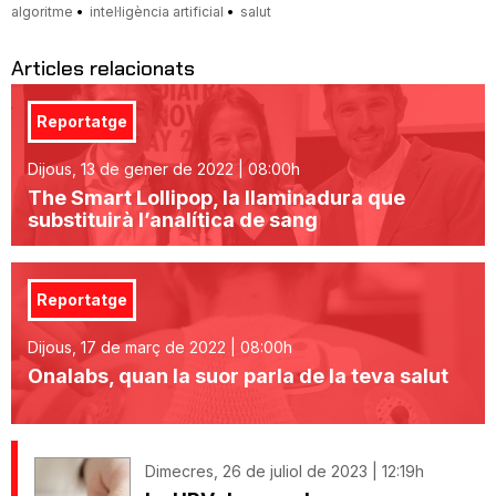
algoritme
intel·ligència artificial
salut
Articles relacionats
Reportatge
Dijous, 13 de gener de 2022 | 08:00h
The Smart Lollipop, la llaminadura que
substituirà l’analítica de sang
Reportatge
Dijous, 17 de març de 2022 | 08:00h
Onalabs, quan la suor parla de la teva salut
Dimecres, 26 de juliol de 2023 | 12:19h