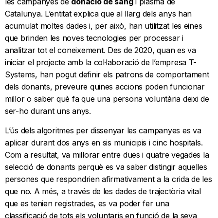
les campanyes de
donació de sang
i plasma de
Catalunya. L’entitat explica que al llarg dels anys han
acumulat moltes dades i, per això, han utilitzat les eines
que brinden les noves tecnologies per processar i
analitzar tot el coneixement. Des de 2020, quan es va
iniciar el projecte amb la col·laboració de l’empresa T-
Systems, han pogut definir els patrons de comportament
dels donants, preveure quines accions poden funcionar
millor o saber què fa que una persona voluntària deixi de
ser-ho durant uns anys.
L’ús dels algoritmes per dissenyar les campanyes es va
aplicar durant dos anys en sis municipis i cinc hospitals.
Com a resultat, va millorar entre dues i quatre vegades la
selecció de donants perquè es va saber distingir aquelles
persones que respondrien afirmativament a la crida de les
que no. A més, a través de les dades de trajectòria vital
que es tenien registrades, es va poder fer una
classificació de tots els voluntaris en funció de la seva