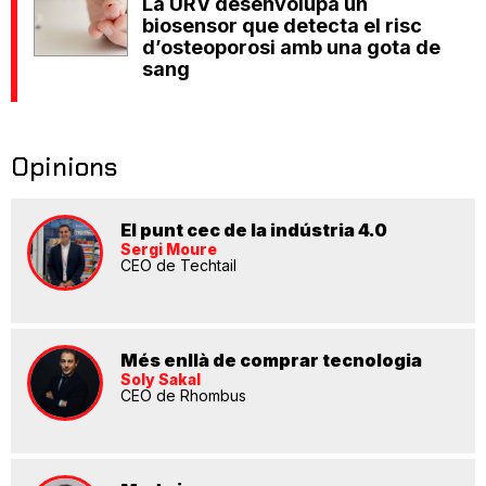
La URV desenvolupa un
biosensor que detecta el risc
d’osteoporosi amb una gota de
sang
Opinions
El punt cec de la indústria 4.0
Sergi Moure
CEO de Techtail
Més enllà de comprar tecnologia
Soly Sakal
CEO de Rhombus