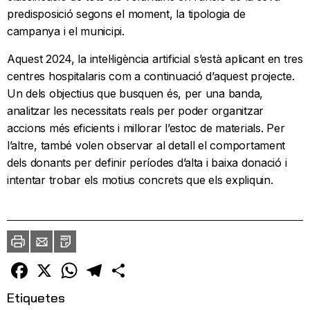
predisposició segons el moment, la tipologia de
campanya i el municipi.
Aquest 2024, la intel·ligència artificial s’està aplicant en tres
centres hospitalaris com a continuació d’aquest projecte.
Un dels objectius que busquen és, per una banda,
analitzar les necessitats reals per poder organitzar
accions més eficients i millorar l’estoc de materials. Per
l’altre, també volen observar al detall el comportament
dels donants per definir períodes d’alta i baixa donació i
intentar trobar els motius concrets que els expliquin.
Imprimir
Envia
PDF
a
un
amic
Facebook
X
WhatsApp
Telegram
Comparteix
Etiquetes