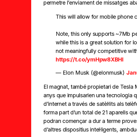
permetre l’enviament de missatges ab
This will allow for mobile phone 
Note, this only supports ~7Mb p
while this is a great solution for l
not meaningfully competitive with 
https://t.co/ymHpw8XBHl
— Elon Musk (@elonmusk)
Jan
El magnat, també propietari de Tesla 
anys que impulsarien una tecnologia q
d’internet a través de satèl·lits als t
forma part d’un total de 21 aparells qu
podran començar a dur a terme proves
d’altres dispositius intel·ligents, ambd