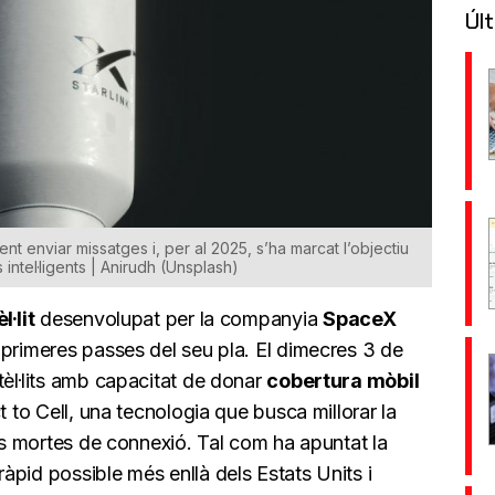
Últ
t enviar missatges i, per al 2025, s’ha marcat l’objectiu
 intel·ligents | Anirudh (Unsplash)
l·lit
desenvolupat per la companyia
SpaceX
 primeres passes del seu pla. El dimecres 3 de
tèl·lits amb capacitat de donar
cobertura mòbil
t to Cell, una tecnologia que busca millorar la
nes mortes de connexió. Tal com ha apuntat la
pid possible més enllà dels Estats Units i