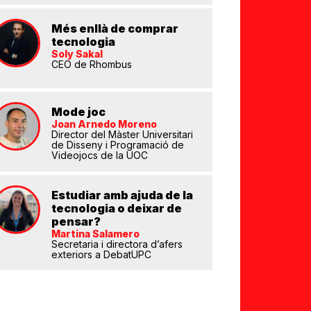
Més enllà de comprar
tecnologia
Soly Sakal
CEO de Rhombus
Mode joc
Joan Arnedo Moreno
eix
Director del Màster Universitari
de Disseny i Programació de
Videojocs de la UOC
Estudiar amb ajuda de la
tecnologia o deixar de
pensar?
Martina Salamero
Secretaria i directora d’afers
exteriors a DebatUPC