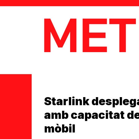
MetaData
Starlink desplega
amb capacitat d
mòbil