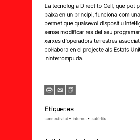
La tecnologia Direct to Cell, que pot 
baixa en un principi, funciona com una 
permet que qualsevol dispositiu intel·
sense modificar res del seu programa
xarxes d’operadors terrestres associ
col·labora en el projecte als Estats Un
ininterrompuda.
Imprimir
Envia
PDF
a
un
amic
Etiquetes
connectivitat
internet
satèl·lits