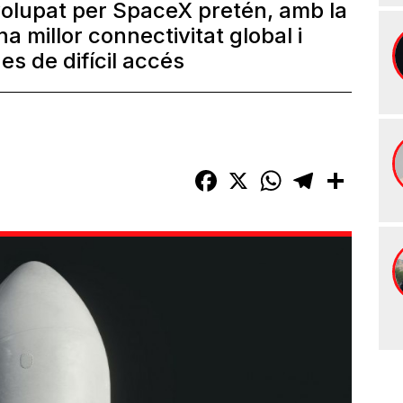
volupat per SpaceX pretén, amb la
na millor connectivitat global i
es de difícil accés
Facebook
X
WhatsApp
Telegram
Compart