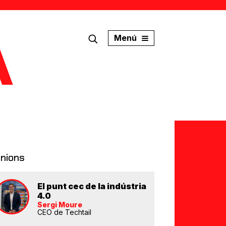
Menú
inions
El punt cec de la indústria
4.0
Sergi Moure
CEO de Techtail