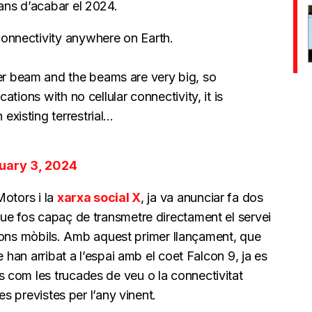
ans d’acabar el 2024.
connectivity anywhere on Earth.
er beam and the beams are very big, so
ocations with no cellular connectivity, it is
existing terrestrial…
uary 3, 2024
Motors i la
xarxa social X
, ja va anunciar fa dos
ue fos capaç de transmetre directament el servei
elèfons mòbils. Amb aquest primer llançament, que
e han arribat a l’espai amb el coet Falcon 9, ja es
 com les trucades de veu o la connectivitat
ues previstes per l’any vinent.