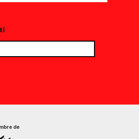
tí
mbre de