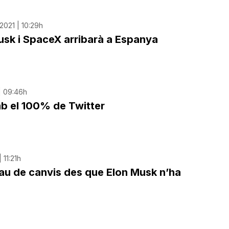
2021 | 10:29h
Musk i SpaceX arribarà a Espanya
 | 09:46h
b el 100% de Twitter
 11:21h
llau de canvis des que Elon Musk n’ha