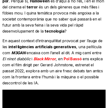
por
. Perquè sí,
Halloween
és d'aquí a no res, i en el món
del cinema el
terror
és un dels gèneres que més fílies i
fòbies mou. I quina temàtica provoca més angoixa a la
societat contemporània que no saber què passarà en el
futur amb la seva feina i la seva vida pel ràpid
desenvolupament de la
tecnologia
?
En aquest context d’intranquil·litat provocat per l’auge de
les
intel·ligències artificials generatives
, una pel·lícula
com
M3GAN
encaixa com l’anell al dit. A mig camí entre
El ninot diabòlic
i
Black Mirror
, en
Pol Bassó
ens explica
com el film dirigit per Gerard Johnstone, estrenat el
passat 2022, explora amb un aire fresc debats tan antics
com la frontera entre l’humà i la màquina o el possible
descontrol de les IA.