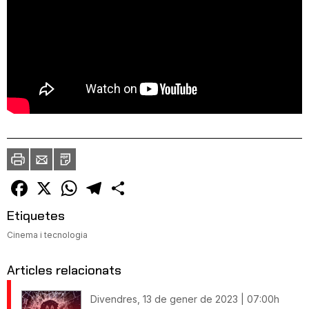
Imprimir
Envia
PDF
a
un
amic
Facebook
X
WhatsApp
Telegram
Comparteix
Etiquetes
Cinema i tecnologia
Articles relacionats
Divendres, 13 de gener de 2023 | 07:00h