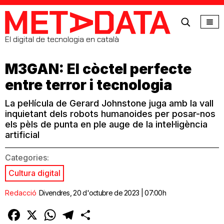
MetaData
El digital de tecnologia en català
M3GAN: El còctel perfecte
entre terror i tecnologia
La pel·lícula de Gerard Johnstone juga amb la vall
inquietant dels robots humanoides per posar-nos
els pèls de punta en ple auge de la intel·ligència
artificial
Categories:
Cultura digital
Redacció
Divendres, 20 d'octubre de 2023 | 07:00h
Facebook
X
WhatsApp
Telegram
Comparteix