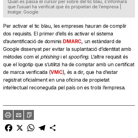
Quan es passa el cursor per sobre del tic blau, s’informarà
que l’usuari ha verificat que és propietari de l’empresa |
Imatge: Google
Per activar el tic blau, les empreses hauran de complir
dos requisits. El primer d’ells és activar el sistema
d’autentificació de dominis
DMARC
, un estàndard de
Google dissenyat per evitar la suplantació d’identitat amb
mètodes com el
phishin
g
i el
spoofing
. L’altre requisit és
que el logotip que s’utilitzi ha de comptar amb un certificat
de marca verificada (
VMC
), és a dir, que ha d’estar
registrat oficialment en una oficina de propietat
intel·lectual reconeguda pel país on es trobi l’empresa.
Imprimir
Envia
PDF
a
un
amic
Facebook
X
WhatsApp
Telegram
Comparteix