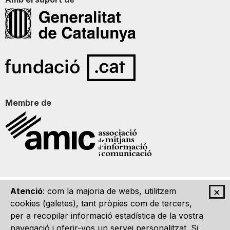
Membre de
×
Atenció
: com la majoria de webs, utilitzem
Qui som
Contacte
Imatge Gràfica
Avís legal
cookies (galetes), tant pròpies com de tercers,
per a recopilar informació estadística de la vostra
navegació i oferir-vos un servei personalitzat. Si