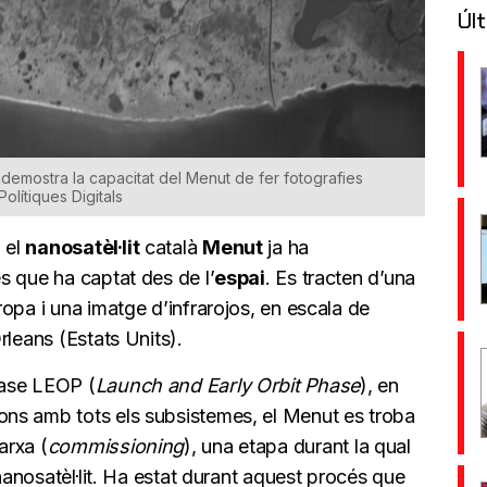
Últ
demostra la capacitat del Menut de fer fotografies
Polítiques Digitals
, el
nanosatèl·lit
català
Menut
ja ha
s que ha captat des de l’
espai
. Es tracten d’una
opa i una imatge d’infrarojos, en escala de
rleans (Estats Units).
fase LEOP (
Launch and Early Orbit Phase
), en
ns amb tots els subsistemes, el Menut es troba
arxa (
commissioning
), una etapa durant la qual
 nanosatèl·lit. Ha estat durant aquest procés que