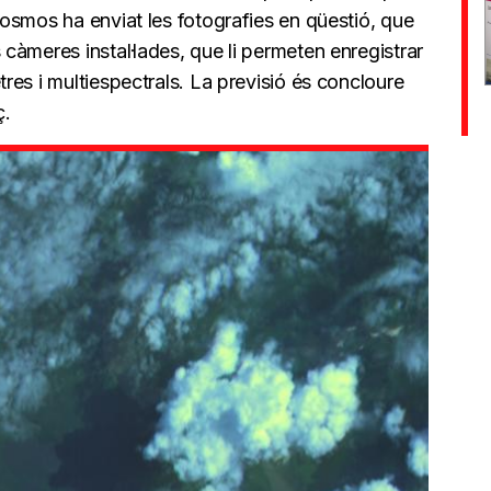
osmos ha enviat les fotografies en qüestió, que
àmeres instal·lades, que li permeten enregistrar
es i multiespectrals. La previsió és concloure
ç.