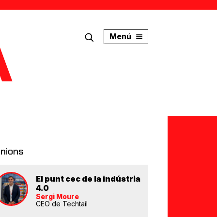
Menú
inions
El punt cec de la indústria
4.0
Sergi Moure
CEO de Techtail