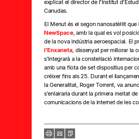
explicat el director de l’Institut d’Est
Canudas.
El Menut és el segon nanosatèl·lit que l
NewSpace
, amb la qual es vol posic
de la nova indústria aeroespacial. El p
l’Enxaneta
, dissenyat per millorar la 
s’integrarà a la constel·lació internacion
amb una flota de set dispositius per c
créixer fins als 25. Durant el llançame
la Generalitat, Roger Torrent, va anunci
s’enlairaria durant la primera meitat de
comunicacions de la internet de les co
Imprimir
Envia
PDF
a
un