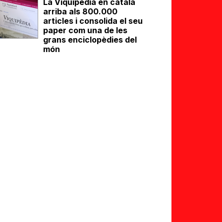
La Viquipèdia en català
arriba als 800.000
articles i consolida el seu
paper com una de les
grans enciclopèdies del
món