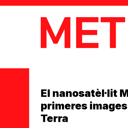
MetaData
El nanosatèl·lit 
primeres images 
Terra