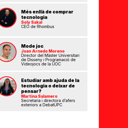
Més enllà de comprar
tecnologia
Soly Sakal
CEO de Rhombus
eix
Mode joc
Joan Arnedo Moreno
Director del Màster Universitari
de Disseny i Programació de
Videojocs de la UOC
Estudiar amb ajuda de la
tecnologia o deixar de
pensar?
Martina Salamero
Secretaria i directora d’afers
exteriors a DebatUPC