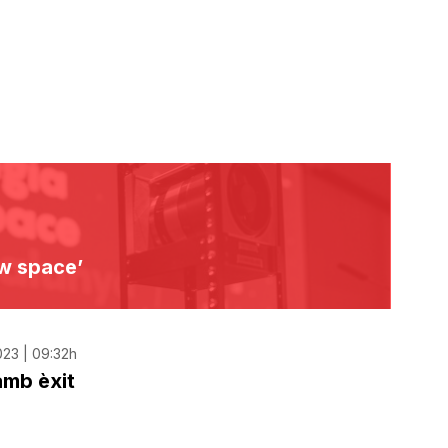
ew space’
23 | 09:32h
amb èxit