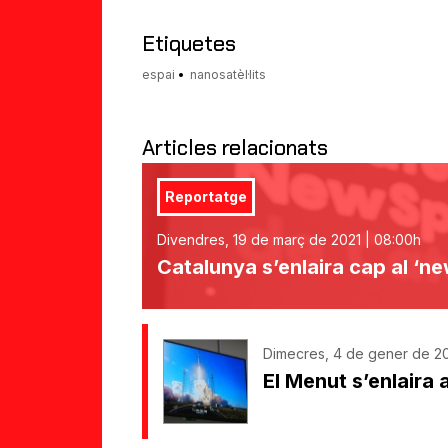
amic
Etiquetes
espai
nanosatèl·lits
Articles relacionats
Reportatge
Divendres, 19 de març de 2021 | 08:00h
Catalunya s’enlaira cap al ‘n
Dimecres, 4 de gener de 20
El Menut s’enlaira 