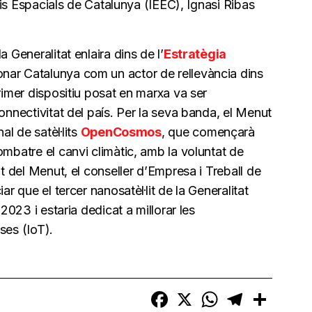
udis Espacials de Catalunya (IEEC), Ignasi Ribas
a Generalitat enlaira dins de l’
Estratègia
ionar Catalunya com un actor de rellevància dins
rimer dispositiu posat en marxa va ser
connectivitat del país. Per la seva banda, el Menut
al de satèl·lits
OpenCosmos
, que començarà
ombatre el canvi climàtic, amb la voluntat de
nt del Menut, el conseller d’Empresa i Treball de
ar que el tercer nanosatèl·lit de la Generalitat
 2023 i estaria dedicat a millorar les
ses (IoT).
Facebook
X
WhatsApp
Telegram
Compart