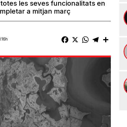
 totes les seves funcionalitats en
mpletar a mitjan març
Facebook
X
WhatsApp
Telegram
Compart
1:16h