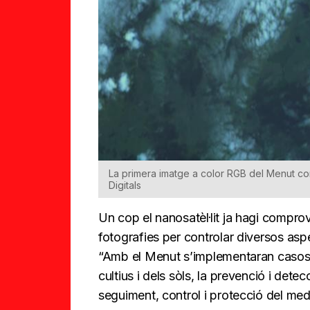
La primera imatge a color RGB del Menut cor
Digitals
Un cop el nanosatèl·lit ja hagi comprova
fotografies per controlar diversos aspe
“Amb el Menut s’implementaran casos d’
cultius i dels sòls, la prevenció i detecc
seguiment, control i protecció del medi i