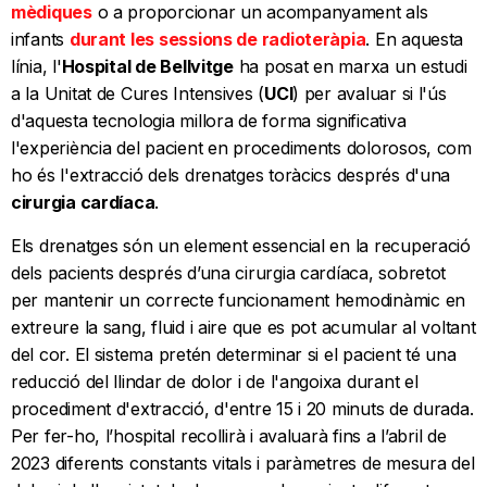
mèdiques
o a proporcionar un acompanyament als
infants
durant les sessions de radioteràpia
. En aquesta
línia, l'
Hospital de Bellvitge
ha posat en marxa un estudi
a la Unitat de Cures Intensives (
UCI
) per avaluar si l'ús
d'aquesta tecnologia millora de forma significativa
l'experiència del pacient en procediments dolorosos, com
ho és l'extracció dels drenatges toràcics després d'una
cirurgia cardíaca
.
Els drenatges són un element essencial en la recuperació
dels pacients després d’una cirurgia cardíaca, sobretot
per mantenir un correcte funcionament hemodinàmic en
extreure la sang, fluid i aire que es pot acumular al voltant
del cor. El sistema pretén determinar si el pacient té una
reducció del llindar de dolor i de l'angoixa durant el
procediment d'extracció, d'entre 15 i 20 minuts de durada.
Per fer-ho, l’hospital recollirà i avaluarà fins a l’abril de
2023 diferents constants vitals i paràmetres de mesura del