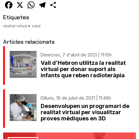
amic
Facebook
X
WhatsApp
Telegram
Comparteix
Etiquetes
realitat virtual
salut
Articles relacionats
Dimecres, 7 d'abril de 2021 | 11:10h
Vall d’Hebron utilitza la realitat
virtual per donar suport als
infants que reben radioteràpia
Dilluns, 19 de juliol de 2021 | 11:46h
Desenvolupen un programari de
realitat virtual per visualitzar
proves mèdiques en 3D