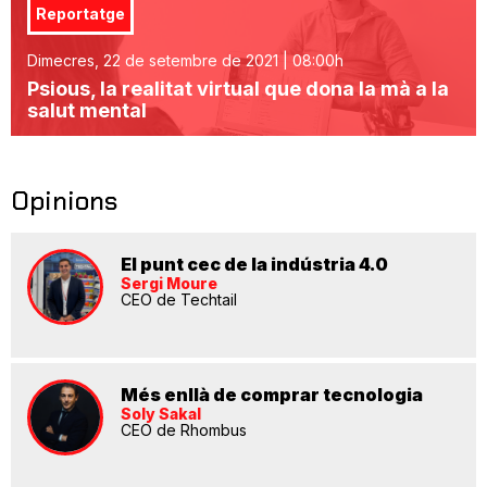
Reportatge
Dimecres, 22 de setembre de 2021 | 08:00h
Psious, la realitat virtual que dona la mà a la
salut mental
Opinions
El punt cec de la indústria 4.0
Sergi Moure
CEO de Techtail
Més enllà de comprar tecnologia
Soly Sakal
CEO de Rhombus