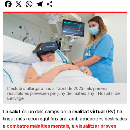
Facebook
X
WhatsApp
Telegram
Comparteix
L'estudi s'allargarà fins a l'abril de 2023 i els primers
resultats es preveuen pel juny del mateix any | Hospital de
Bellvitge
La
salut
és un dels camps on la
realitat virtual
(RV) ha
tingut més recorregut fins ara, amb aplicacions destinades
a
combatre malalties mentals
, a
visualitzar proves