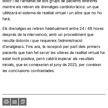
dolor i de l'ansietat de dos grups de pacients diferents
mentre els retiren els drenatges cardiotoràcics: un que
utilitzarà el sistema de realitat virtual i un altre que no ho
farà.
Els drenatges es retiren habitualment entre 24 i 48 hores
després de la intervenció, amb un procediment que
resulta dolorós i que requereix l’administració
d'analgèsics. Fins ara, la recepció per part dels primers
pacients que han fet servir les ulleres de realitat virtual ha
estat molt positiva, però caldrà esperar als resultats
inicials, que es coneixeran el juny de 2023, per conèixer
les conclusions contrastades.
Imprimir
Envia
PDF
a
un