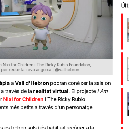
Últ
b Nixi for Children i The Ricky Rubio Foundation,
 per reduir la seva angoixa | @vallhebron
ràpia
a
Vall d'Hebron
podran conèixer la sala on
 a través de la
realitat virtual
. El projecte
I Am
er
Nixi for Children
i The Ricky Rubio
ients més petits a través d'un personatge
 es troben sols i és habitual recórrer a la