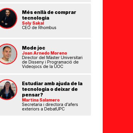
Més enllà de comprar
tecnologia
Soly Sakal
CEO de Rhombus
Mode joc
Joan Arnedo Moreno
eix
Director del Màster Universitari
de Disseny i Programació de
Videojocs de la UOC
Estudiar amb ajuda de la
tecnologia o deixar de
pensar?
Martina Salamero
Secretaria i directora d’afers
exteriors a DebatUPC