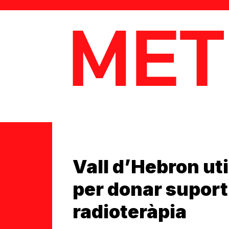
MetaData
Vall d’Hebron util
per donar suport
radioteràpia