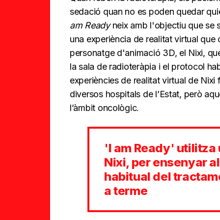
sedació quan no es poden quedar quiet
am Ready
neix amb l'objectiu que se s
una experiència de realitat virtual q
personatge d'animació 3D, el Nixi, qu
la sala de radioteràpia i el protocol ha
experiències de realitat virtual de Nixi
diversos hospitals de l’Estat, però aqu
l’àmbit oncològic.
'I am Ready' utilitza
Nixi, per ensenyar al
habitual del tractam
a terme