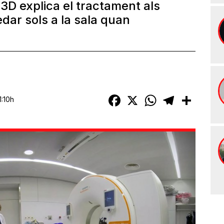
3D explica el tractament als
dar sols a la sala quan
Facebook
X
WhatsApp
Telegram
Compart
1:10h