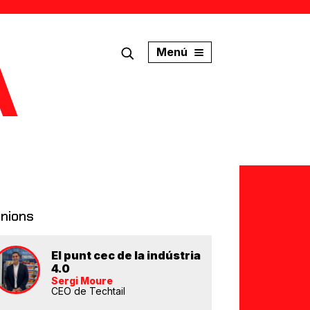
Menú
inions
El punt cec de la indústria
4.0
Sergi Moure
CEO de Techtail