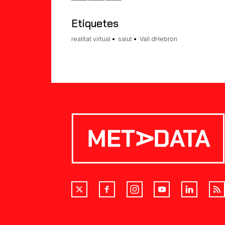
un
amic
Etiquetes
realitat virtual
salut
Vall dHebron