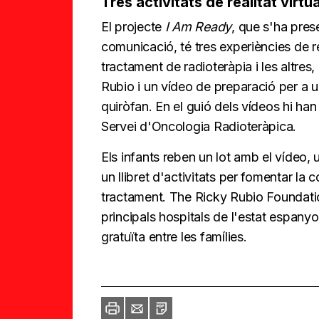
Tres activitats de realitat virtua
El projecte
I Am Ready
, que s'ha pres
comunicació, té tres experiències de rea
tractament de radioteràpia i les altre
Rubio i un vídeo de preparació per a un
quiròfan. En el guió dels vídeos hi han 
Servei d'Oncologia Radioteràpica.
Els infants reben un lot amb el vídeo, un
un llibret d'activitats per fomentar la c
tractament. The Ricky Rubio Foundation 
principals hospitals de l'estat espanyo
gratuïta entre les famílies.
Imprimir
Envia
PDF
a