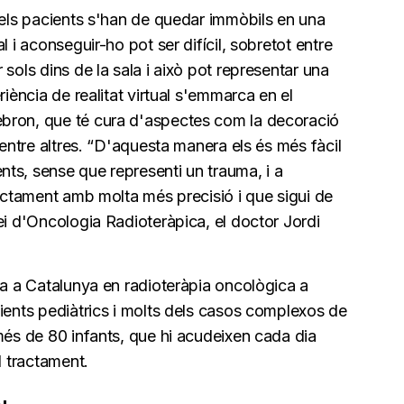
 els pacients s'han de quedar immòbils en una
l i aconseguir-ho pot ser difícil, sobretot entre
sols dins de la sala i això pot representar una
riència de realitat virtual s'emmarca en el
bron, que té cura d'aspectes com la decoració
, entre altres. “D'aquesta manera els és més fàcil
ts, sense que representi un trauma, i a
ractament amb molta més precisió i que sigui de
ei d'Oncologia Radioteràpica, el doctor Jordi
ia a Catalunya en radioteràpia oncològica a
ients pediàtrics i molts dels casos complexos de
més de 80 infants, que hi acudeixen cada dia
l tractament.