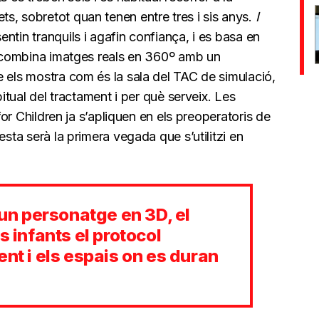
s, sobretot quan tenen entre tres i sis anys.
I
entin tranquils i agafin confiança, i es basa en
ue combina imatges reals en 360º amb un
e els mostra com és la sala del TAC de simulació,
bitual del tractament i per què serveix. Les
 for Children ja s’apliquen en els preoperatoris de
esta serà la primera vegada que s’utilitzi en
 un personatge en 3D, el
s infants el protocol
ent i els espais on es duran