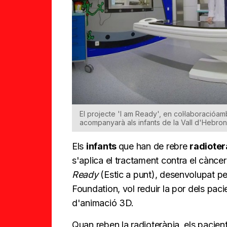
El projecte 'I am Ready', en col·laboracióam
acompanyarà als infants de la Vall d'Hebron
Els
infants
que han de rebre
radiote
s'aplica el tractament contra el càncer
Ready
(Estic a punt), desenvolupat p
Foundation, vol reduir la por dels pac
d'animació 3D.
Quan reben la radioteràpia, els pacients