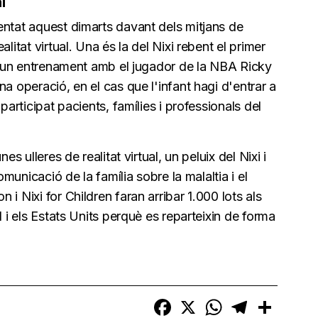
l
entat aquest dimarts davant dels mitjans de
litat virtual. Una és la del Nixi rebent el primer
s, un entrenament amb el jugador de la NBA Ricky
a operació, en el cas que l'infant hagi d'entrar a
participat pacients, famílies i professionals del
es ulleres de realitat virtual, un peluix del Nixi i
omunicació de la família sobre la malaltia i el
i Nixi for Children faran arribar 1.000 lots als
l i els Estats Units perquè es reparteixin de forma
Facebook
X
WhatsApp
Telegram
Compart