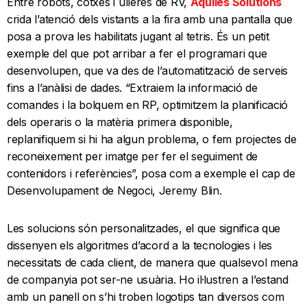
Entre robots, cotxes i ulleres de RV,
Aquiles Solutions
crida l’atenció dels vistants a la fira amb una pantalla que
posa a prova les habilitats jugant al tetris. És un petit
exemple del que pot arribar a fer el programari que
desenvolupen, que va des de l’automatització de serveis
fins a l’anàlisi de dades. “Extraiem la informació de
comandes i la bolquem en RP, optimitzem la planificació
dels operaris o la matèria primera disponible,
replanifiquem si hi ha algun problema, o fem projectes de
reconeixement per imatge per fer el seguiment de
contenidors i referències”, posa com a exemple el cap de
Desenvolupament de Negoci, Jeremy Blin.
Les solucions són personalitzades, el que significa que
dissenyen els algoritmes d’acord a la tecnologies i les
necessitats de cada client, de manera que qualsevol mena
de companyia pot ser-ne usuària. Ho il·lustren a l’estand
amb un panell on s’hi troben logotips tan diversos com