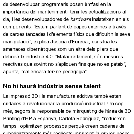
de desenvolupar programaris posen èmfasi en la
importància del manteniment i tenir les actualitzacions al
dia, i les desenvolupadores de
hardware
insisteixen en els
components. “Estem parlant de capes externes a través
de xarxes tancades i d’elements físics que dificultin la seva
manipulació”, explica Justicia d’Eurecat, qui situa les
amenaces cibernètiques som un altre dels pilars que
definirà la indústria 4.0. “Malauradament, són mesures
reactives que sovint no s’apliquen fins que no es pateix”,
apunta, “cal encara fer-ne pedagogia”.
No hi haurà indústria sense talent
La impressió 3D i la manufactura additiva també estan
cridades a revolucionar la producció industrial. Un cop
més, segons la responsable de màrqueting de l’àrea de 3D
Printing d’HP a Espanya, Carlota Rodríguez, “redueixen
temps i optimitzen processos perquè creen cadenes de
subministraments més resilients imprimint
in situ
les peces