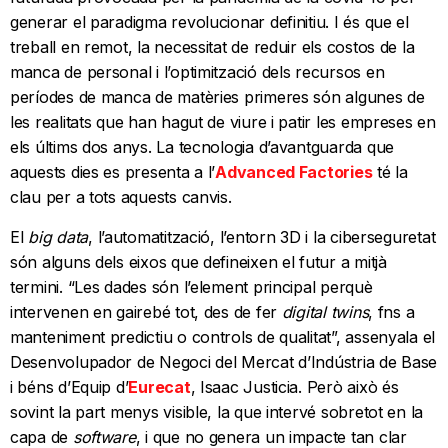
generar el paradigma revolucionar definitiu. I és que el
treball en remot, la necessitat de reduir els costos de la
manca de personal i l’optimització dels recursos en
períodes de manca de matèries primeres són algunes de
les realitats que han hagut de viure i patir les empreses en
els últims dos anys. La tecnologia d’avantguarda que
aquests dies es presenta a l’
Advanced Factories
té la
clau per a tots aquests canvis.
El
big data
, l’automatització, l’entorn 3D i la ciberseguretat
són alguns dels eixos que defineixen el futur a mitjà
termini. “Les dades són l’element principal perquè
intervenen en gairebé tot, des de fer
digital twins
, fns a
manteniment predictiu o controls de qualitat”, assenyala el
Desenvolupador de Negoci del Mercat d’Indústria de Base
i béns d’Equip d’
Eurecat
, Isaac Justicia. Però això és
sovint la part menys visible, la que intervé sobretot en la
capa de
software
, i que no genera un impacte tan clar