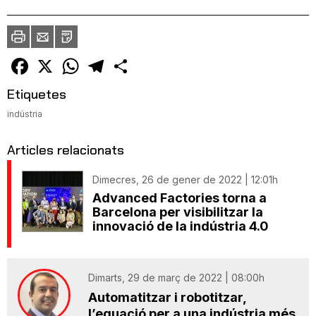
Imprimir
Envia
PDF
a
un
amic
Facebook
X
WhatsApp
Telegram
Comparteix
Etiquetes
indústria
Articles relacionats
Dimecres, 26 de gener de 2022 | 12:01h
Advanced Factories torna a
Barcelona per visibilitzar la
innovació de la indústria 4.0
Dimarts, 29 de març de 2022 | 08:00h
Automatitzar i robotitzar,
l’equació per a una indústria més