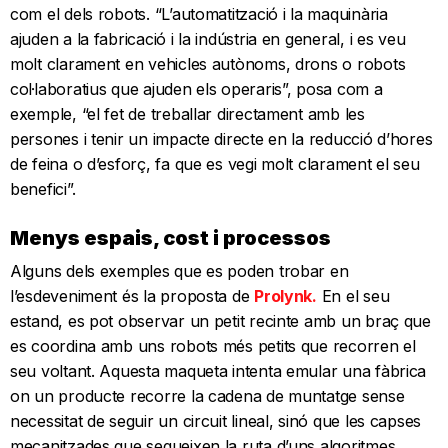
com el dels robots. “L’automatització i la maquinària
ajuden a la fabricació i la indústria en general, i es veu
molt clarament en vehicles autònoms, drons o robots
col·laboratius que ajuden els operaris”, posa com a
exemple, “el fet de treballar directament amb les
persones i tenir un impacte directe en la reducció d’hores
de feina o d’esforç, fa que es vegi molt clarament el seu
benefici”.
Menys espais, cost i processos
Alguns dels exemples que es poden trobar en
l’esdeveniment és la proposta de
Prolynk.
En el seu
estand, es pot observar un petit recinte amb un braç que
es coordina amb uns robots més petits que recorren el
seu voltant. Aquesta maqueta intenta emular una fàbrica
on un producte recorre la cadena de muntatge sense
necessitat de seguir un circuit lineal, sinó que les capses
mecanitzades que segueixen la ruta d’uns algoritmes