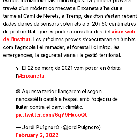
estudis mediambientals i hidrològics. La primera prova a
través d’un mòdem connectat a Enxaneta s’ha dut a
terme al Camí de Nerets, a Tremp, des d’on s’estan rebent
dades diàries de sensors soterrats a 5, 20 i 50 centímetres
de profunditat, que es poden consultar des del
visor web
de l’Institut
. Les pròximes proves s’executaran en àmbits
com l'agrícola i el ramader, el forestal i climàtic, les
emergències, la seguretat viària i la gestió territorial.
🚀 El 22 de març de 2021 vam posar en òrbita
l’
#Enxaneta
.
🟢 Aquesta tardor llançarem el segon
nanosatèl·lit català a l’espai, amb l’objectiu de
lluitar contra el canvi climàtic.
pic.twitter.com/6qY9HxooQt
— Jordi Pu1gnerO (@jordiPuignero)
February 2, 2022