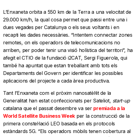
L’Enxaneta orbita a 550 km de la Terra a una velocitat de
29.000 km/h, la qual cosa permet que passi entre una i
dues vegades per Catalunya o els seus voltants i en
recapti les dades necessàries. “Intentem connectar zones
remotes, on els operadors de telecomunicacions no
arriben, per poder tenir una visió holística del territori”, ha
afegit el CTIO de la fundació i2CAT, Sergi Figuerola, qui
també ha apuntat que estan treballant amb tots els
Departaments del Govern per identificar les possibles
aplicacions del projecte a cada àrea productiva.
Tant l’Enxaneta com el pròxim nanosatèl·lit de la
Generalitat han estat confeccionats per Sateliot,
start-up
catalana que el passat desembre va ser
premiada a la
World Satellite Business Week
per la construcció de la
primera constel·lació LEO basada en els protocols
estàndards 5G. “Els operadors mòbils tenen cobertura al