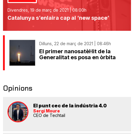
Divendres, 19 de març de 2021 | 08:00h
Catalunya s’enlaira cap al ‘new space’
Dilluns, 22 de març de 2021 | 08:46h
El primer nanosatèl·lit de la
Generalitat es posa en òrbita
Opinions
El punt cec de la indústria 4.0
Sergi Moure
CEO de Techtail