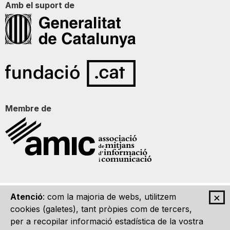
Amb el suport de
Membre de
×
Atenció
: com la majoria de webs, utilitzem
Qui som
Contacte
Imatge Gràfica
Avís legal
cookies (galetes), tant pròpies com de tercers,
per a recopilar informació estadística de la vostra