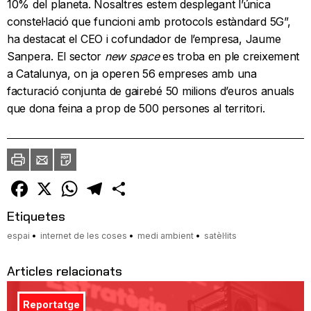
10% del planeta. Nosaltres estem desplegant l’única
constel·lació que funcioni amb protocols estàndard 5G”,
ha destacat el CEO i cofundador de l’empresa, Jaume
Sanpera. El sector
new space
es troba en ple creixement
a Catalunya, on ja operen 56 empreses amb una
facturació conjunta de gairebé 50 milions d’euros anuals
que dona feina a prop de 500 persones al territori.
Imprimir
Envia
PDF
a
un
amic
Facebook
X
WhatsApp
Telegram
Comparteix
Etiquetes
espai
internet de les coses
medi ambient
satèl·lits
Articles relacionats
Reportatge