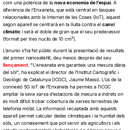
com una potència de la
nova economia de l’espai
. A
diferència de l’Enxaneta, que està centrat en tasques
relacionades amb la Internet de les Coses (IoT), aquest
segon aparell se centrarà en la lluita contra el
canvi
climàtic
i serà el doble de gran que el seu predecessor
3
(format per tres nuclis de 10 cm
).
L’anunci s’ha fet públic durant la presentació de resultats
del primer nanosatèl·lit, deu mesos després del seu
llançament
. "L'enxaneta ens garanteix una mesura diària
del sòl", ha explicat el director de l’Institut Cartogràfic i
Geològic de Catalunya (ICGC), Jaume Massó. L’ús de la
connexió 5G IoT de l’Enxaneta ha permès a l’ICGC
ampliar la seva xarxa d’estacions de mesura a indrets on
és molt difícil trobar cobertura de xarxes terrestres de
telefonia mòbil. La informació recaptada amb aquests
aparell permet calcular dades climàtiques i la humitat dels
sòls, un coneixement que pot servir als agricultors i als