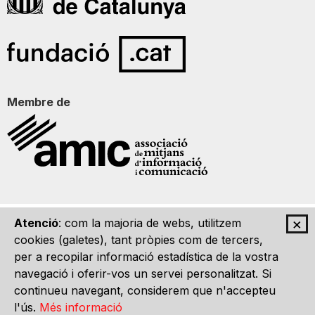
Membre de
×
Atenció
: com la majoria de webs, utilitzem
Qui som
Contacte
Imatge Gràfica
Avís legal
cookies (galetes), tant pròpies com de tercers,
per a recopilar informació estadística de la vostra
navegació i oferir-vos un servei personalitzat. Si
continueu navegant, considerem que n'accepteu
l'ús.
Més informació