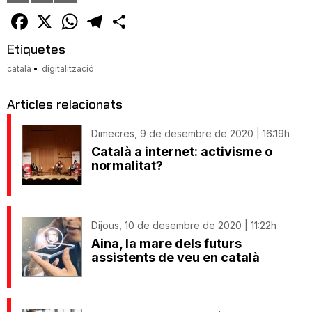
un
amic
Facebook
X
WhatsApp
Telegram
Comparteix
Etiquetes
català
digitalització
Articles relacionats
Dimecres, 9 de desembre de 2020 | 16:19h
Català a internet: activisme o
normalitat?
Dijous, 10 de desembre de 2020 | 11:22h
Aina, la mare dels futurs
assistents de veu en català