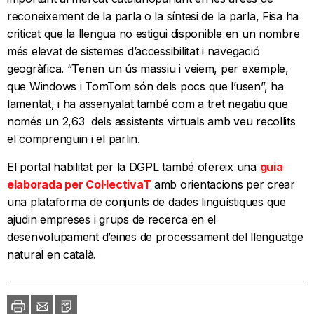
reconeixement de la parla o la síntesi de la parla, Fisa ha
criticat que la llengua no estigui disponible en un nombre
més elevat de sistemes d’accessibilitat i navegació
geogràfica. “Tenen un ús massiu i veiem, per exemple,
que Windows i TomTom són dels pocs que l’usen”, ha
lamentat, i ha assenyalat també com a tret negatiu que
només un 2,63 dels assistents virtuals amb veu recollits
el comprenguin i el parlin.
El portal habilitat per la DGPL també ofereix una
guia
elaborada per Col·lectivaT
amb orientacions per crear
una plataforma de conjunts de dades lingüístiques que
ajudin empreses i grups de recerca en el
desenvolupament d’eines de processament del llenguatge
natural en català.
Imprimir
Envia
PDF
a