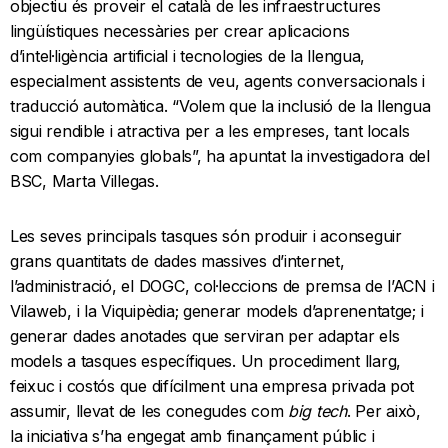
objectiu és proveir el català de les infraestructures
lingüístiques necessàries per crear aplicacions
d’intel·ligència artificial i tecnologies de la llengua,
especialment assistents de veu, agents conversacionals i
traducció automàtica. “Volem que la inclusió de la llengua
sigui rendible i atractiva per a les empreses, tant locals
com companyies globals”, ha apuntat la investigadora del
BSC, Marta Villegas.
Les seves principals tasques són produir i aconseguir
grans quantitats de dades massives d’internet,
l’administració, el DOGC, col·leccions de premsa de l’ACN i
Vilaweb, i la Viquipèdia; generar models d’aprenentatge; i
generar dades anotades que serviran per adaptar els
models a tasques específiques. Un procediment llarg,
feixuc i costós que difícilment una empresa privada pot
assumir, llevat de les conegudes com
big tech
. Per això,
la iniciativa s’ha engegat amb finançament públic i