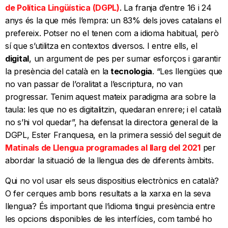
de Política Lingüística (DGPL)
. La franja d’entre 16 i 24
anys és la que més l’empra: un 83% dels joves catalans el
prefereix. Potser no el tenen com a idioma habitual, però
sí que s’utilitza en contextos diversos. I entre ells, el
digital
, un argument de pes per sumar esforços i garantir
la presència del català en la
tecnologia
. “Les llengües que
no van passar de l’oralitat a l’escriptura, no van
progressar. Tenim aquest mateix paradigma ara sobre la
taula: les que no es digitalitzin, quedaran enrere; i el català
no s’hi vol quedar”, ha defensat la directora general de la
DGPL, Ester Franquesa, en la primera sessió del seguit de
Matinals de Llengua programades al llarg del 2021
per
abordar la situació de la llengua des de diferents àmbits.
Qui no vol usar els seus dispositius electrònics en català?
O fer cerques amb bons resultats a la xarxa en la seva
llengua? És important que l’idioma tingui presència entre
les opcions disponibles de les interfícies, com també ho