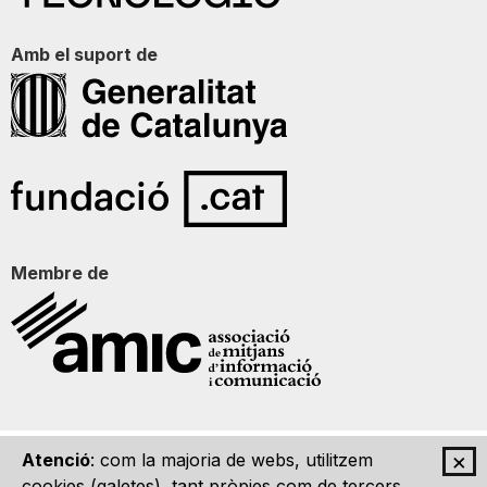
Amb el suport de
Membre de
×
Atenció
: com la majoria de webs, utilitzem
Qui som
Contacte
Imatge Gràfica
Avís legal
cookies (galetes), tant pròpies com de tercers,