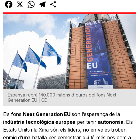
Facebook
X
WhatsApp
Telegram
Comparteix
Espanya rebrà 140.000 milions d'euros del fons Next
Generation EU | CE
Els fons
Next Generation EU
són l’esperança de la
indústria tecnològica
europea
per tenir
autonomia
. Els
Estats Units i la Xina són els líders, no en va es troben
enmig d’una batalla per demostrar qui té més pes com a