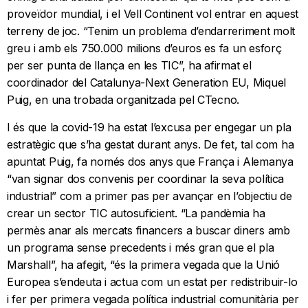
proveïdor mundial, i el Vell Continent vol entrar en aquest
terreny de joc. “Tenim un problema d’endarreriment molt
greu i amb els 750.000 milions d’euros es fa un esforç
per ser punta de llança en les TIC”, ha afirmat el
coordinador del Catalunya-Next Generation EU, Miquel
Puig, en una trobada organitzada pel CTecno.
I és que la covid-19 ha estat l’excusa per engegar un pla
estratègic que s’ha gestat durant anys. De fet, tal com ha
apuntat Puig, fa només dos anys que França i Alemanya
“van signar dos convenis per coordinar la seva política
industrial” com a primer pas per avançar en l’objectiu de
crear un sector TIC autosuficient. “La pandèmia ha
permès anar als mercats financers a buscar diners amb
un programa sense precedents i més gran que el pla
Marshall”, ha afegit, “és la primera vegada que la Unió
Europea s’endeuta i actua com un estat per redistribuir-lo
i fer per primera vegada política industrial comunitària per