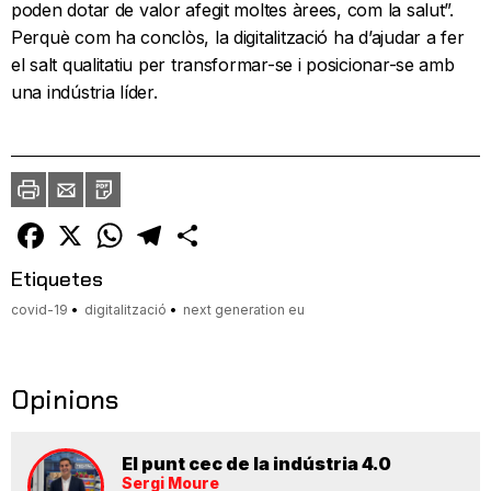
poden dotar de valor afegit moltes àrees, com la salut”.
Perquè com ha conclòs, la digitalització ha d’ajudar a fer
el salt qualitatiu per transformar-se i posicionar-se amb
una indústria líder.
Imprimir
Envia
PDF
a
un
amic
Facebook
X
WhatsApp
Telegram
Comparteix
Etiquetes
covid-19
digitalització
next generation eu
Opinions
El punt cec de la indústria 4.0
Sergi Moure