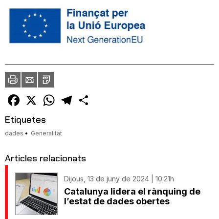
Imprimir
Envia
PDF
a
un
amic
Facebook
X
WhatsApp
Telegram
Comparteix
Etiquetes
dades
Generalitat
Articles relacionats
Dijous, 13 de juny de 2024 | 10:21h
Catalunya lidera el rànquing de
l’estat de dades obertes