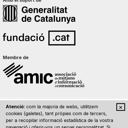
Membre de
×
Atenció
: com la majoria de webs, utilitzem
Qui som
Contacte
Imatge Gràfica
Avís legal
cookies (galetes), tant pròpies com de tercers,
per a recopilar informació estadística de la vostra
navegació i oferir-vos un servei personalitzat. Si