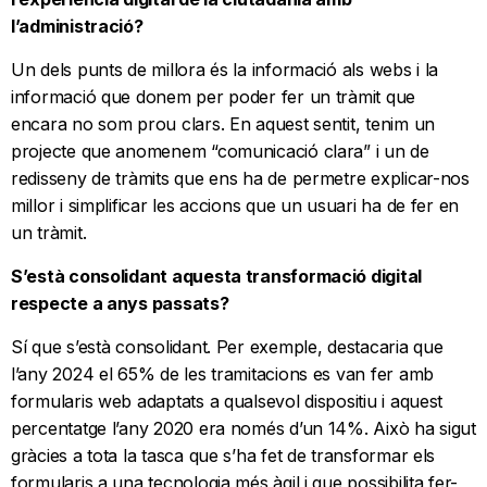
l’administració?
Un dels punts de millora és la informació als webs i la
informació que donem per poder fer un tràmit que
encara no som prou clars. En aquest sentit, tenim un
projecte que anomenem “comunicació clara” i un de
redisseny de tràmits que ens ha de permetre explicar-nos
millor i simplificar les accions que un usuari ha de fer en
un tràmit.
S’està consolidant aquesta transformació digital
respecte a anys passats?
Sí que s’està consolidant. Per exemple, destacaria que
l’any 2024 el 65% de les tramitacions es van fer amb
formularis web adaptats a qualsevol dispositiu​ i aquest
percentatge l’any 2020 era només d’un 14%. Això ha sigut
gràcies a tota la tasca que s’ha fet de transformar els
formularis a una tecnologia més àgil i que possibilita fer-