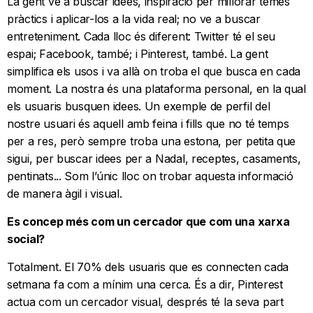
La gent ve a buscar idees, inspiració per millorar temes
pràctics i aplicar-los a la vida real; no ve a buscar
entreteniment. Cada lloc és diferent: Twitter té el seu
espai; Facebook, també; i Pinterest, també. La gent
simplifica els usos i va allà on troba el que busca en cada
moment. La nostra és una plataforma personal, en la qual
els usuaris busquen idees. Un exemple de perfil del
nostre usuari és aquell amb feina i fills que no té temps
per a res, però sempre troba una estona, per petita que
sigui, per buscar idees per a Nadal, receptes, casaments,
pentinats... Som l’únic lloc on trobar aquesta informació
de manera àgil i visual.
Es concep més com un cercador que com una xarxa
social?
Totalment. El 70% dels usuaris que es connecten cada
setmana fa com a mínim una cerca. És a dir, Pinterest
actua com un cercador visual, després té la seva part