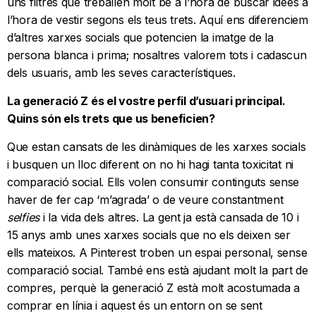
uns filtres que treballen molt bé a l’hora de buscar idees a
l’hora de vestir segons els teus trets. Aquí ens diferenciem
d’altres xarxes socials que potencien la imatge de la
persona blanca i prima; nosaltres valorem tots i cadascun
dels usuaris, amb les seves característiques.
La generació Z és el vostre perfil d’usuari principal.
Quins són els trets que us beneficien?
Que estan cansats de les dinàmiques de les xarxes socials
i busquen un lloc diferent on no hi hagi tanta toxicitat ni
comparació social. Ells volen consumir continguts sense
haver de fer cap ‘m’agrada’ o de veure constantment
selfies
i la vida dels altres. La gent ja està cansada de 10 i
15 anys amb unes xarxes socials que no els deixen ser
ells mateixos. A Pinterest troben un espai personal, sense
comparació social. També ens està ajudant molt la part de
compres, perquè la generació Z està molt acostumada a
comprar en línia i aquest és un entorn on se sent