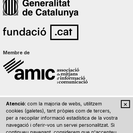
Membre de
×
Atenció
: com la majoria de webs, utilitzem
Qui som
Contacte
Imatge Gràfica
Avís legal
cookies (galetes), tant pròpies com de tercers,
per a recopilar informació estadística de la vostra
navegació i oferir-vos un servei personalitzat. Si
continueu navegant, considerem que n'accepteu