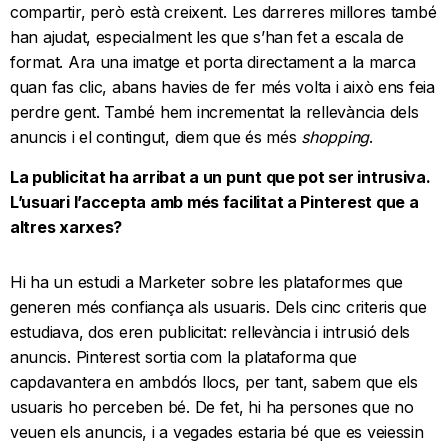
compartir, però està creixent. Les darreres millores també
han ajudat, especialment les que s’han fet a escala de
format. Ara una imatge et porta directament a la marca
quan fas clic, abans havies de fer més volta i això ens feia
perdre gent. També hem incrementat la rellevància dels
anuncis i el contingut, diem que és més
shopping
.
La publicitat ha arribat a un punt que pot ser intrusiva.
L’usuari l’accepta amb més facilitat a Pinterest que a
altres xarxes?
Hi ha un estudi a Marketer sobre les plataformes que
generen més confiança als usuaris. Dels cinc criteris que
estudiava, dos eren publicitat: rellevància i intrusió dels
anuncis. Pinterest sortia com la plataforma que
capdavantera en ambdós llocs, per tant, sabem que els
usuaris ho perceben bé. De fet, hi ha persones que no
veuen els anuncis, i a vegades estaria bé que es veiessin