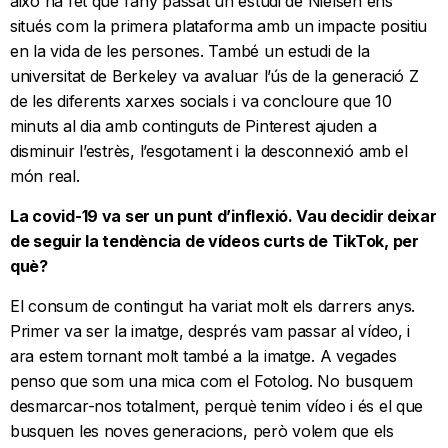
això ha fet que l’any passat un estudi de Nielsen ens
situés com la primera plataforma amb un impacte positiu
en la vida de les persones. També un estudi de la
universitat de Berkeley va avaluar l’ús de la generació Z
de les diferents xarxes socials i va concloure que 10
minuts al dia amb continguts de Pinterest ajuden a
disminuir l’estrès, l’esgotament i la desconnexió amb el
món real.
La covid-19 va ser un punt d’inflexió. Vau decidir deixar
de seguir la tendència de vídeos curts de TikTok, per
què?
El consum de contingut ha variat molt els darrers anys.
Primer va ser la imatge, després vam passar al vídeo, i
ara estem tornant molt també a la imatge. A vegades
penso que som una mica com el Fotolog. No busquem
desmarcar-nos totalment, perquè tenim vídeo i és el que
busquen les noves generacions, però volem que els