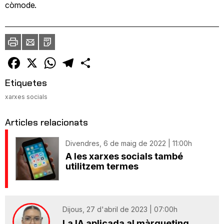
còmode.
Imprimir
Envia
PDF
a
un
amic
Facebook
X
WhatsApp
Telegram
Comparteix
Etiquetes
xarxes socials
Articles relacionats
Divendres, 6 de maig de 2022 | 11:00h
A les xarxes socials també
utilitzem termes
Dijous, 27 d'abril de 2023 | 07:00h
La IA aplicada al màrqueting