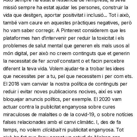
missió sempre ha estat ajudar les persones, construir la
vida que desitgen, aportar positivitat i inclusió... Tot i això,
també vam caure en aquestes pràctiques negatives, però
ho vam saber corregir. A Pinterest considerem que les
plataformes han d’intervenir per reduir la toxicitat i els
problemes de salut mental que generen els mals usos al
món digital, per això no creem continguts que et generin
la necessitat de fer
scroll
constant o et facin percebre
diferent la teva vida. Volem ajudar-te a trobar les idees
que necessites per a tu, pel que necessitem i per com ets.
El 2018 vam canviar la nostra política de continguts per
reduir i evitar noves publicacions nocives, així es van
bloquejar anuncis polítics, per exemple. El 2020 vam
actuar contra la publicitat enganyosa sobre cures
miraculoses de malalties o de la covid-19, o sobre notícies
falses relacionades amb el canvi climàtic. I, des de fa
temps, no volem
clickbait
ni publicitat enganyosa. Tot