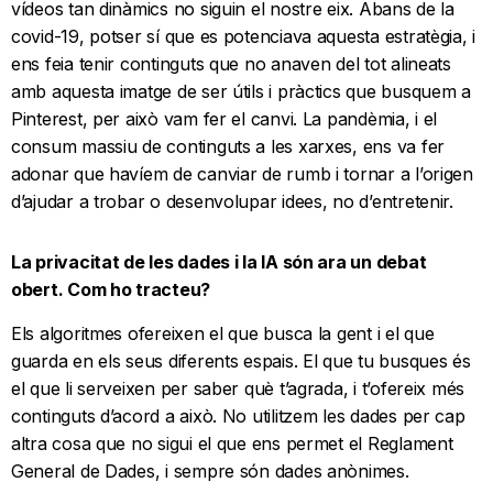
vídeos tan dinàmics no siguin el nostre eix. Abans de la
covid-19, potser sí que es potenciava aquesta estratègia, i
ens feia tenir continguts que no anaven del tot alineats
amb aquesta imatge de ser útils i pràctics que busquem a
Pinterest, per això vam fer el canvi. La pandèmia, i el
consum massiu de continguts a les xarxes, ens va fer
adonar que havíem de canviar de rumb i tornar a l’origen
d’ajudar a trobar o desenvolupar idees, no d’entretenir.
La privacitat de les dades i la IA són ara un debat
obert. Com ho tracteu?
Els algoritmes ofereixen el que busca la gent i el que
guarda en els seus diferents espais. El que tu busques és
el que li serveixen per saber què t’agrada, i t’ofereix més
continguts d’acord a això. No utilitzem les dades per cap
altra cosa que no sigui el que ens permet el Reglament
General de Dades, i sempre són dades anònimes.