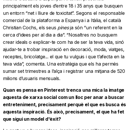
principalment els joves d’entre 18 i 35 anys que busquen
un entorn “net i lliure de toxicitat”. Segons el responsable
comercial de la plataforma a Espanya i a Itàlia, el català
Christian Cochs, els seus
pines
ja són “un referent en la
cerca d’idees per al dia a dia”. “Nosaltres no busquem
crear ideals o explicar-te com ha de ser la teva vida, sinó
ajudar-te a trobar inspiració en decoració, moda, viatges,
receptes, bricolatge... el que tu vulguis i que t’afecta en la
teva vida”, comenta. Una estratègia que els ha permès
sumar set trimestres a l’alça i registrar una mitjana de 520
milions d’usuaris mensuals.
Quan es pensa en Pinterest trenca una mica la imatge
aquesta de xarxa social com un lloc per anar a buscar
entreteniment, precisament perquè el que es busca és
aquesta inspiració. És això, precisament, el que ha fet
que sigui un model d'èxit?