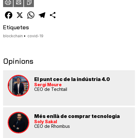
a
un
amic
Facebook
X
WhatsApp
Telegram
Comparteix
Etiquetes
blockchain
covid-19
Opinions
El punt cec de la indústria 4.0
Sergi Moure
CEO de Techtail
Més enllà de comprar tecnologia
Soly Sakal
CEO de Rhombus