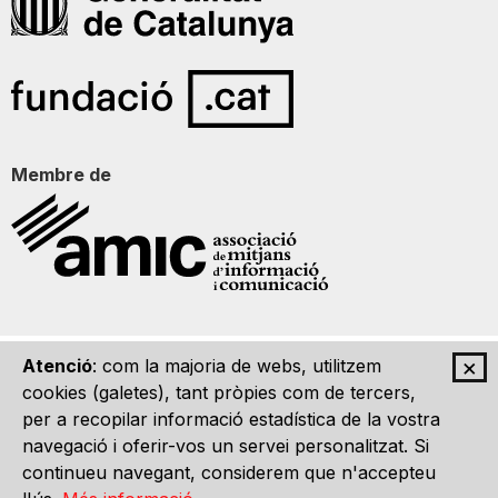
Membre de
×
Atenció
: com la majoria de webs, utilitzem
Qui som
Contacte
Imatge Gràfica
Avís legal
cookies (galetes), tant pròpies com de tercers,
per a recopilar informació estadística de la vostra
navegació i oferir-vos un servei personalitzat. Si
continueu navegant, considerem que n'accepteu