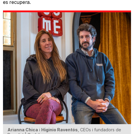
es recupera.
Arianna Chica
i
Higinio Raventós
, CEOs i fundadors de