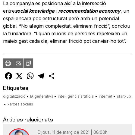
La companyia es posiciona així a la intersecció
entre
social knowledge
i
recommendation economy
, un
espai encara poc estructurat però amb un potencial
global. “No afegim complexitat, eliminem fricció”, conclou
la fundadora. “I quan milions de persones repeteixen un
mateix gest cada dia, eliminar fricció pot canviar-ho tot”.
Imprimir
Envia
PDF
a
un
amic
Facebook
X
WhatsApp
Telegram
Comparteix
Etiquetes
digitalització
IA generativa
intel·ligència artificial
internet
start-up
xarxes socials
Articles relacionats
Dijous, 11 de març de 2021 | 08:00h