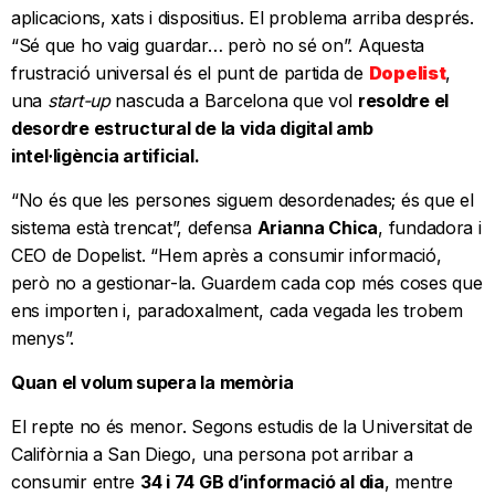
aplicacions, xats i dispositius. El problema arriba després.
“Sé que ho vaig guardar… però no sé on”. Aquesta
frustració universal és el punt de partida de
Dopelist
,
una
start-up
nascuda a Barcelona que vol
resoldre el
desordre estructural de la vida digital amb
intel·ligència artificial.
“No és que les persones siguem desordenades; és que el
sistema està trencat”, defensa
Arianna Chica
, fundadora i
CEO de Dopelist. “Hem après a consumir informació,
però no a gestionar-la. Guardem cada cop més coses que
ens importen i, paradoxalment, cada vegada les trobem
menys”.
Quan el volum supera la memòria
El repte no és menor. Segons estudis de la Universitat de
Califòrnia a San Diego, una persona pot arribar a
consumir entre
34 i 74 GB d’informació al dia
, mentre