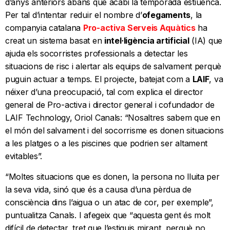
d’anys anteriors abans que acabi la temporada estiuenca.
Per tal d’intentar reduir el nombre d’
ofegaments
, la
companyia catalana
Pro-activa Serveis Aquàtics
ha
creat un sistema basat en
intel·ligència artificial
(IA) que
ajuda els socorristes professionals a detectar les
situacions de risc i alertar als equips de salvament perquè
puguin actuar a temps. El projecte, batejat com a
LAIF
, va
néixer d’una preocupació, tal com explica el director
general de Pro-activa i director general i cofundador de
LAIF Technology, Oriol Canals: “Nosaltres sabem que en
el món del salvament i del socorrisme es donen situacions
a les platges o a les piscines que podrien ser altament
evitables”.
“Moltes situacions que es donen, la persona no lluita per
la seva vida, sinó que és a causa d’una pèrdua de
consciència dins l’aigua o un atac de cor, per exemple”,
puntualitza Canals. I afegeix que “aquesta gent és molt
difícil de detectar, tret que l’estiguis mirant, perquè no