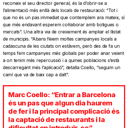
reconeix el seu director general, és la d’obrir-se a
l’alimentació més enllà dels locals de restauració: “Tot i
que no és un pas immediat que contemplem ara mateix, sí
que més endavant esperem col·laborar amb botigues o
mercats”. Una altra via de creixement és ampliar el llistat
de municipis. “Abans fèiem moltes campanyes locals a
cadascuna de les ciutats on estàvem, però des de fa un
temps fem campanyes més globals per poder anar veient
a on tenim més repercussió i a quines poblacions s’està
descarregant més l’aplicació”, detalla Coello, “seguim un
camí que va de baix cap a dalt”.
Marc Coello: “Entrar a Barcelona
és un pas que algun dia haurem
de fer i la principal complicació és
la captació de restaurants i la
dificultat en introduir-se”