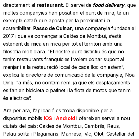
directament al
restaurant
. El servei de
food delivery
, que
moltes companyies han posat en el punt de mira, té un
exemple català que aposta per la proximitat i la
sostenibilitat.
Passo de Cuinar
, una companyia fundada el
2017 i que va començar a Caldes de Montbui, s’està
estenent de mica en mica per tot el territori amb una
filosofia molt clara. “El nostre punt distintiu és que no
tenim restaurants franquícies i volem donar suport al
menjar i a la restauració local de cada lloc on estem”,
explica la directora de comunicació de la companyia, Noa
Ding, “a més, no contaminem, ja que els desplaçaments
es fan en bicicleta o patinet i la flota de motos que tenim
és elèctrica”.
Ara per ara, l’aplicació es troba disponible per a
dispositius mòbils
iOS
i
Android
i ofereixen servei a nou
ciutats del país: Caldes de Montbui, Cambrils, Reus,
Palau-solità i Plegamans, Manresa, Vic, Olot, Castellar del