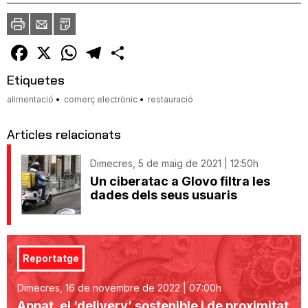
Imprimir
Envia
PDF
a
un
amic
Facebook
X
WhatsApp
Telegram
Comparteix
Etiquetes
alimentació
comerç electrònic
restauració
Articles relacionats
Dimecres, 5 de maig de 2021 | 12:50h
Un ciberatac a Glovo filtra les
dades dels seus usuaris
Reportatge
Dimecres, 16 de novembre de 2022 | 07:00h
Appat, el ‘delivery’ sostenible i de proximitat