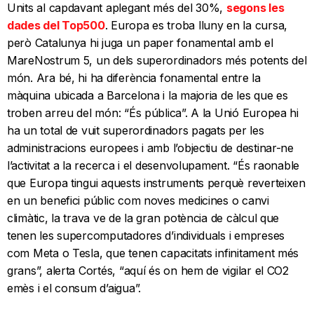
Units al capdavant aplegant més del 30%,
segons les
dades del Top500
. Europa es troba lluny en la cursa,
però Catalunya hi juga un paper fonamental amb el
MareNostrum 5, un dels superordinadors més potents del
món. Ara bé, hi ha diferència fonamental entre la
màquina ubicada a Barcelona i la majoria de les que es
troben arreu del món: “És pública”. A la Unió Europea hi
ha un total de vuit superordinadors pagats per les
administracions europees i amb l’objectiu de destinar-ne
l’activitat a la recerca i el desenvolupament. “És raonable
que Europa tingui aquests instruments perquè reverteixen
en un benefici públic com noves medicines o canvi
climàtic, la trava ve de la gran potència de càlcul que
tenen les supercomputadores d’individuals i empreses
com Meta o Tesla, que tenen capacitats infinitament més
grans”, alerta Cortés, “aquí és on hem de vigilar el CO2
emès i el consum d’aigua”.