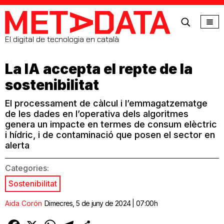
MetaData
El digital de tecnologia en català
La IA accepta el repte de la
sostenibilitat
El processament de càlcul i l’emmagatzematge
de les dades en l’operativa dels algoritmes
genera un impacte en termes de consum elèctric
i hídric, i de contaminació que posen el sector en
alerta
Categories:
Sostenibilitat
Aida Corón
Dimecres, 5 de juny de 2024 | 07:00h
Facebook
X
WhatsApp
Telegram
Comparteix