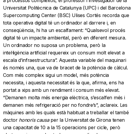
a processos complexos, el professor i investigador de la
Universitat Politècnica de Catalunya (UPC) i del Barcelona
Supercomputing Center (BSC) Ulises Cortés recorda que
tota operativa digital té un ordinador al darrere i, en
conseqüència, hi ha un escalfament: “Qualsevol procés
digital té un impacte ambiental, però en diferent mesura.
Un ordinador no suposa un problema, però la
intel·ligència artificial requereix un consum molt elevat a
escala d’infraestructura”. Aquesta variable del maquinari
és només una, que va de bracet de la potència de càlcul.
Com més complex sigui un model, més potència
necessita, i aquesta necessitat és la que, afirma, ens ha
portat a xips amb un rendiment i consum més elevat.
“Demanen molta més energia elèctrica, s’escalfen més i
demanen més refrigeració per no fondre’s”, aclareix. Les
màquines amb les quals està habituat a treballar el també
doctor
honoris causa
per la Universitat de Girona tenen
una capacitat de 10 a la 15 operacions per cicle, però