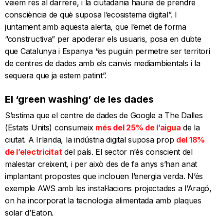
veiem res al darrere, i la ciutadania hauria de prendre
consciència de què suposa l’ecosistema digital”. I
juntament amb aquesta alerta, que l’emet de forma
“constructiva” per apoderar els usuaris, posa en dubte
que Catalunya i Espanya “es puguin permetre ser territori
de centres de dades amb els canvis mediambientals i la
sequera que ja estem patint”.
El ‘green washing’ de les dades
S’estima que el centre de dades de Google a The Dalles
(Estats Units) consumeix
més del 25% de l’aigua
de la
ciutat. A Irlanda, la indústria digital suposa prop
del 18%
de l’electricitat
del país. El sector n’és conscient del
malestar creixent, i per això des de fa anys s’han anat
implantant propostes que inclouen l’energia verda. N’és
exemple AWS amb les instal·lacions projectades a l’Aragó,
on ha incorporat la tecnologia alimentada amb plaques
solar d’Eaton.