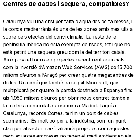
Centres de dades i sequera, compatibles?
Catalunya viu una crisi per falta d’aigua des de fa mesos, i
la conca mediterrània és una de les zones amb més ulls a
sobre pels efectes del canvi climàtic. La resta de la
península Ibèrica no està exempta de riscos, tot i que no
està patint una sequera greu com la del territori català.
Això posa el focus en projectes recentment anunciats
com la inversió d’Amazon Web Services (AWS) de 15.700
milions d’euros a l’Aragó per crear quatre megacentres de
dades. Un camí que també ha seguit Microsoft, que
multiplicarà per quatre la partida destinada a Espanya fins
als 1.950 milions d’euros per obrir nous centres també a
la mateixa comunitat autònoma i a Madrid. I aquí a
Catalunya, recorda Cortés, tenim un port de cables
submarins: “És molt bo per a la indústria, som un punt
clau per al sector, i això atraurà projectes com aquestes,
però aquestes empreses no tenen el medi ambient en els