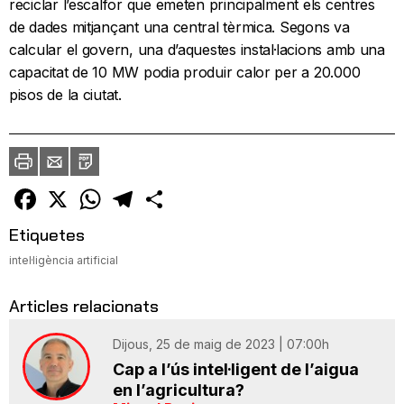
reciclar l’escalfor que emeten principalment els centres
de dades mitjançant una central tèrmica. Segons va
calcular el govern, una d’aquestes instal·lacions amb una
capacitat de 10 MW podia produir calor per a 20.000
pisos de la ciutat.
Imprimir
Envia
PDF
a
un
amic
Facebook
X
WhatsApp
Telegram
Comparteix
Etiquetes
intel·ligència artificial
Articles relacionats
Dijous, 25 de maig de 2023 | 07:00h
Cap a l’ús intel·ligent de l’aigua
en l’agricultura?