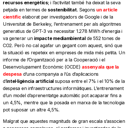
recursos energètics
; i l’activitat també ha deixat la seva
petjada en termes de
sostenibilitat
. Segons
un article
científic
elaborat per investigadors de Google i de la
Universitat de Berkeley, l’entrenament per als algoritmes
generatius de GPT-3 va necessitar 1.278 MWh d’energia i
va generar un
impacte mediambiental
de 552 tones de
CO2. Però no cal agafar un gegant com aquest, sinó que
la situació es repeteix en empreses de mida més petita. Un
informe de l’Organització per a la Cooperació i el
Desenvolupament Econòmic (OCDE)
assenyala que la
despesa
d’una companyia a l’ús d’aplicacions
d’
intel·ligència artificial
suposa entre el 7% i el 10% de la
despesa en infraestructures informàtiques. L’entrenament
d’un model d’aprenentatge automàtic pot acaparar fins a
un 4,5%, mentre que la posada en marxa de la tecnologia
pot suposar un altre 4,5%.
Malgrat que aquestes magnituds de gran escala s’associen