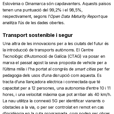
Eslovènia o Dinamarca són capdavanters. Aquests països
tenen una puntuació del 99,2% i el 98,5%,
respectivament, segons l’
Open Data Maturity Report
que
analitza l’ús de les dades obertes.
Transport sostenible i segur
Una altra de les innovacions per a les ciutats del futur és
la introducció de transports autònoms. El Centre
Tecnològic d’Automoció de Galícia (CTAG) va posar en
marxa el passat agost la seva proposta de vehicle per a
l’última milla i l’ha portat al congrés de
smart cities
per fer
pedagogia dels usos d’una disrupció com aquesta. Es
tracta d’una llançadora elèctrica i connectada que té
capacitat per a 12 persones, una autonomia d’entre 10 i 11
hores, i una velocitat màxima que pot arribar als 40 km/h.
La nau utilitza la connexió 5G per identificar vianants o
obstacles a la via, o per ser controlat en remot en cas
d’incidència en la ruta programada, com poden ser obres