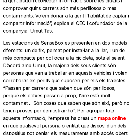
la gent pugui recol·lectar informació sobre les ciutats i
comprovar quins carrers són més perillosos o més
contaminants. Volem donar a la gent l’habilitat de captar i
compartir informació”, explica el CEO i cofundador de la
companyia, Umut Tas.
Les estacions de SenseBox es presenten en dos models
diferents: un de fix, pensat per instal·lar a la llar, i un de
més compacte per col·locar a la bicicleta, sota el seient.
D’acord amb Umut, la majoria dels seus clients són
persones que van a treballar en aquests vehicles i volen
corroborar els perills que suposen per ells els trajectes:
“Passen per carrers que saben que són perillosos,
perquè els cotxes passen a prop, l’aire està molt
contaminat… Són coses que saben que són així, però no
tenen proves per demostrar-ho”. Per agrupar tota
aquesta informació, l’empresa ha creat un
mapa online
en què qualsevol persona o entitat que disposi d’un dels
dispositius pot penjar els mesuraments amb accés obert,