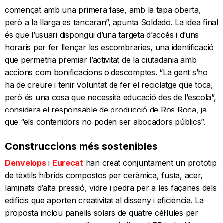
començat amb una primera fase, amb la tapa oberta,
però a la llarga es tancaran”, apunta Soldado. La idea final
és que l’usuari dispongui d’una targeta d’accés i d’uns
horaris per fer llençar les escombraries, una identificació
que permetria premiar l’activitat de la ciutadania amb
accions com bonificacions o descomptes. “La gent s’ho
ha de creure i tenir voluntat de fer el reciclatge que toca,
però és una cosa que necessita educació des de l’escola”,
considera el responsable de producció de Ros Roca, ja
que “els contenidors no poden ser abocadors públics”.
Construccions més sostenibles
Denvelops
i
Eurecat
han creat conjuntament un prototip
de tèxtils híbrids compostos per ceràmica, fusta, acer,
laminats d’alta pressió, vidre i pedra per a les façanes dels
edificis que aporten creativitat al disseny i eficiència. La
proposta inclou panells solars de quatre cèl·lules per