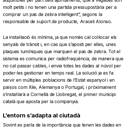
adquiribles per part dels ajuntaments, que a vegades són
molt petits i no tenen una partida pressupostària per a
comprar un pas de zebra intel·ligent”, segons la
responsable de suport de producte, Araceli Alonso.
La instal·lació és mínima, ja que només cal col·locar els
senyals de trànsit i, en cas que s’aposti per elles, unes
plaques lumíniques que marquen el pas de zebra. Tot el
sistema es comunica per radiofreqüència, de manera que
no cal passar cables, i envia totes les dades al núvol per
poder-les gestionar en temps real. La solució ja es fa
servir en múltiples poblacions de l’Estat espanyol i en
països com Xile, Alemanya o Portugal, i pròximament
s’instal·larà a Cornellà de Llobregat, el primer municipi
català que aposta per la companyia.
L’entorn s’adapta al ciutadà
Sovint es parla de la importància que tenen les dades en