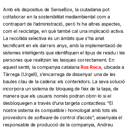
Amb els dispositius de SenseBox, la ciutadania pot
col·laborar en la sostenibilitat mediambiental com a
contrapart de l’administració, però hi ha altres aspectes,
com el reciclatge, en què també cal una implicació activa.
La recollida selectiva és un àmbits que s’ha anat
tecnificant en els darrers anys, amb la implementació de
sistemes intel·ligents que identifiquen el tipus de residu i les
persones que realitzen les tasques correctament. En
aquest sentit, la companyia catalana
Ros Roca
, ubicada a
Tàrrega (Urgell), s’encarrega de dissenyar una de les
baules clau de la cadena: els contenidors. La seva solució
incorpora un sistema de bloqueig de l’eix de la tapa, de
manera que els usuaris només podran obrir-lo si el
desbloquegen a través d’una targeta
contactless
. “El
nostre sistema és compatible i homologat amb tots els
proveïdors de
software
de control d’accés”, assenyala el
responsable de producció de la companyia, Andreu