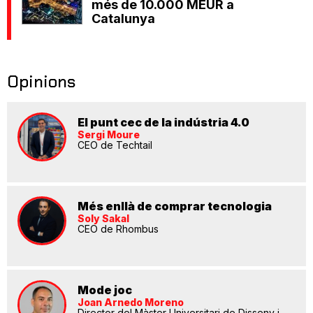
més de 10.000 MEUR a
Catalunya
Opinions
El punt cec de la indústria 4.0
Sergi Moure
CEO de Techtail
Més enllà de comprar tecnologia
Soly Sakal
CEO de Rhombus
Mode joc
Joan Arnedo Moreno
Director del Màster Universitari de Disseny i