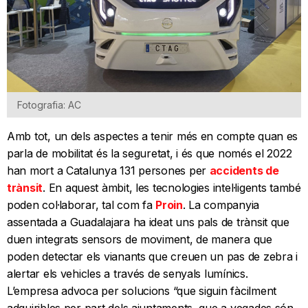
Fotografia: AC
Amb tot, un dels aspectes a tenir més en compte quan es
parla de mobilitat és la seguretat, i és que només el 2022
han mort a Catalunya 131 persones per
accidents de
trànsit
. En aquest àmbit, les tecnologies intel·ligents també
poden col·laborar, tal com fa
Proin
. La companyia
assentada a Guadalajara ha ideat uns pals de trànsit que
duen integrats sensors de moviment, de manera que
poden detectar els vianants que creuen un pas de zebra i
alertar els vehicles a través de senyals lumínics.
L’empresa advoca per solucions “que siguin fàcilment