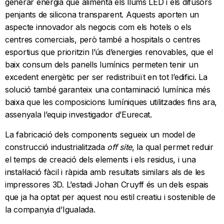
generar energia que alimenta els llums LED i els difusors
penjants de silicona transparent. Aquests aporten un
aspecte innovador als negocis com els hotels o els
centres comercials, però també a hospitals o centres
esportius que prioritzin l’ús d’energies renovables, que el
baix consum dels panells lumínics permeten tenir un
excedent energètic per ser redistribuït en tot l’edifici. La
solució també garanteix una contaminació lumínica més
baixa que les composicions lumíniques utilitzades fins ara,
assenyala l’equip investigador d’Eurecat.
La fabricació dels components segueix un model de
construcció industrialitzada
off site
, la qual permet reduir
el temps de creació dels elements i els residus, i una
instal·lació fàcil i ràpida amb resultats similars als de les
impressores 3D. L’estadi Johan Cruyff és un dels espais
que ja ha optat per aquest nou estil creatiu i sostenible de
la companyia d’Igualada.