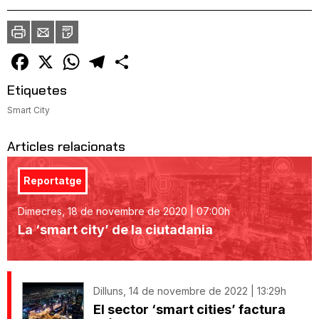
Imprimir
Envia
PDF
a
un
amic
Facebook
X
WhatsApp
Telegram
Comparteix
Etiquetes
Smart City
Articles relacionats
Reportatge
Dimecres, 18 de novembre de 2020 | 07:00h
La ‘smart city’ de la ciutadania
Dilluns, 14 de novembre de 2022 | 13:29h
El sector ‘smart cities’ factura