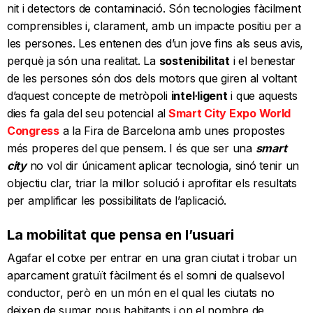
nit i detectors de contaminació. Són tecnologies fàcilment
comprensibles i, clarament, amb un impacte positiu per a
les persones. Les entenen des d’un jove fins als seus avis,
perquè ja són una realitat. La
sostenibilitat
i el benestar
de les persones són dos dels motors que giren al voltant
d’aquest concepte de metròpoli
intel·ligent
i que aquests
dies fa gala del seu potencial al
Smart City Expo World
Congress
a la Fira de Barcelona amb unes propostes
més properes del que pensem. I és que ser una
smart
city
no vol dir únicament aplicar tecnologia, sinó tenir un
objectiu clar, triar la millor solució i aprofitar els resultats
per amplificar les possibilitats de l’aplicació.
La mobilitat que pensa en l’usuari
Agafar el cotxe per entrar en una gran ciutat i trobar un
aparcament gratuït fàcilment és el somni de qualsevol
conductor, però en un món en el qual les ciutats no
deixen de sumar nous habitants i on el nombre de