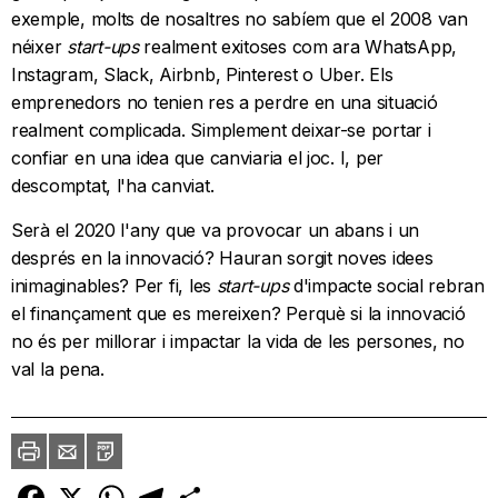
exemple, molts de nosaltres no sabíem que el 2008 van
néixer
start-ups
realment exitoses com ara WhatsApp,
Instagram, Slack, Airbnb, Pinterest o Uber. Els
emprenedors no tenien res a perdre en una situació
realment complicada. Simplement deixar-se portar i
confiar en una idea que canviaria el joc. I, per
descomptat, l'ha canviat.
Serà el 2020 l'any que va provocar un abans i un
després en la innovació? Hauran sorgit noves idees
inimaginables? Per fi, les
start-ups
d'impacte social rebran
el finançament que es mereixen? Perquè si la innovació
no és per millorar i impactar la vida de les persones, no
val la pena.
Imprimir
Envia
PDF
a
un
amic
Facebook
X
WhatsApp
Telegram
Comparteix