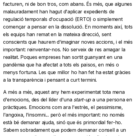
facturen, ni de bon tros, com abans. És més, que algunes
malauradament han hagut d'aplicar expedients de
regulació temporals d'ocupació (ERTO) o simplement
començar a pensar en la dissolució. En moments així, tots
els equips han remat en la mateixa direcció, sent
conscients que haurem d'imaginar noves accions, i el més
important: reinventar-nos. No serveix de res amagar la
realitat. Poques empreses han sortit guanyant en una
pandèmia que ha afectat a tots els països, en més o
menys fortuna. Les que millor ho han fet ha estat gràcies
a la transparència i pensant a curt termini.
A més a més, aquest any hem experimentat tota mena
d'emocions, des del líder d'una
start-up
a una persona en
pràctiques. Emocions com ara l'estrès, el pessimisme,
l'angoixa, l'insomni... però el més important: no només
està bé demanar ajuda, sinó que és primordial fer-ho.
Sabem sobradament que podem demanar consell a un