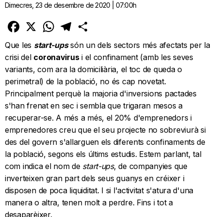
Dimecres, 23 de desembre de 2020 | 07:00h
Facebook
X
WhatsApp
Telegram
Comparteix
Que les
start-ups
són un dels sectors més afectats per la
crisi del
coronavirus
i el confinament (amb les seves
variants, com ara la domiciliària, el toc de queda o
perimetral) de la població, no és cap novetat.
Principalment perquè la majoria d'inversions pactades
s'han frenat en sec i sembla que trigaran mesos a
recuperar-se. A més a més, el 20% d'emprenedors i
emprenedores creu que el seu projecte no sobreviurà si
des del govern s'allarguen els diferents confinaments de
la població, segons els últims estudis. Estem parlant, tal
com indica el nom de
start-ups
, de companyies que
inverteixen gran part dels seus guanys en créixer i
disposen de poca liquiditat. I si l'activitat s'atura d'una
manera o altra, tenen molt a perdre. Fins i tot a
desaparèixer.