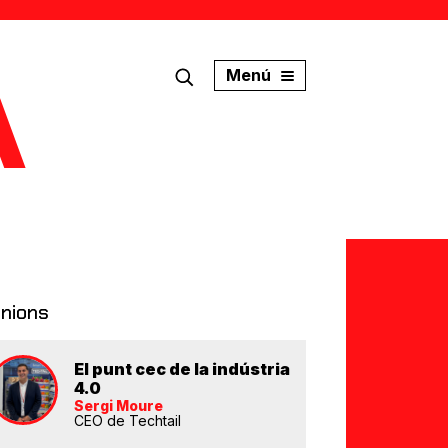
Menú
inions
El punt cec de la indústria
4.0
Sergi Moure
CEO de Techtail