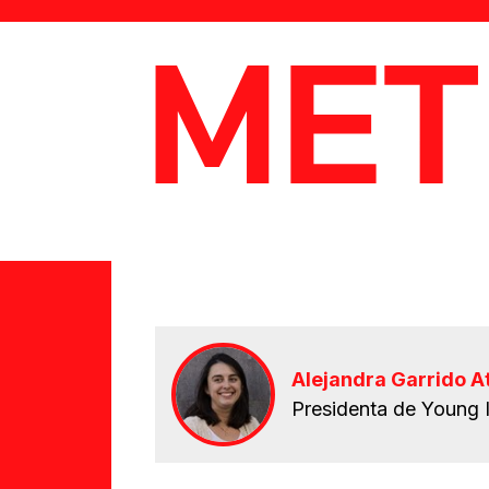
MetaData
Alejandra Garrido A
Presidenta de Young I