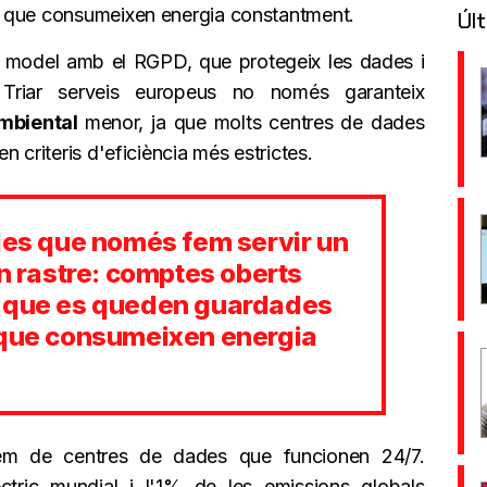
s que consumeixen energia constantment.
Últ
t model amb el RGPD, que protegeix les dades i
. Triar serveis europeus no només garanteix
mbiental
menor, ja que molts centres de dades
 criteris d'eficiència més estrictes.
 les que només fem servir un
en rastre: comptes oberts
s que es queden guardades
 que consumeixen energia
lem de centres de dades que funcionen 24/7.
tric mundial i l'1% de les emissions globals