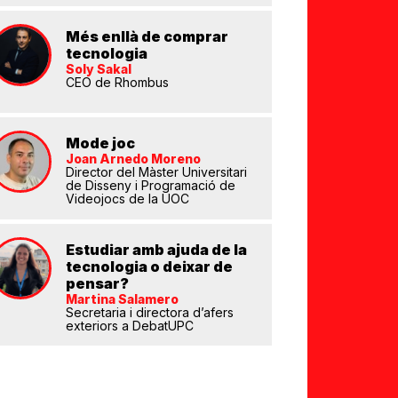
Més enllà de comprar
tecnologia
Soly Sakal
CEO de Rhombus
Mode joc
Joan Arnedo Moreno
Director del Màster Universitari
de Disseny i Programació de
Videojocs de la UOC
eix
Estudiar amb ajuda de la
tecnologia o deixar de
pensar?
Martina Salamero
Secretaria i directora d’afers
exteriors a DebatUPC