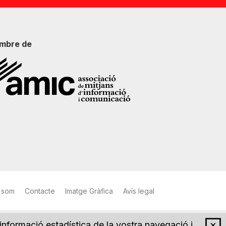
mbre de
 som
Contacte
Imatge Gràfica
Avís legal
×
 informació estadística de la vostra navegació i