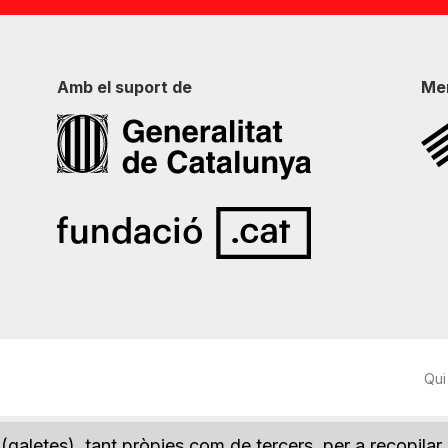
Amb el suport de
Me
Qui
(galetes), tant pròpies com de tercers, per a recopilar