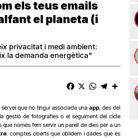
om els teus emails
lfant el planeta (i
ix privacitat i medi ambient:
eix la demanda energètica"
Facebook
X
WhatsApp
Telegram
Compart
p servei que no tingui associada una
app
, des del
 la gestió de fotografies o el seguiment del cicle
s que només fem servir un parell de dies per a un
tre
: comptes oberts que oblidem i dades que es