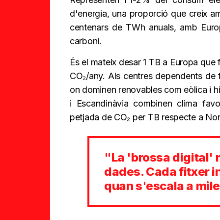
d'energia, una proporció que creix a
centenars de TWh anuals, amb Europa
carboni.
És el mateix desar 1 TB a Europa que
CO₂/any. Als centres dependents de fò
on dominen renovables com eòlica i hi
i Escandinàvia combinen clima favora
petjada de CO₂ per TB respecte a No
"La 'brossa digital'
dades. Cada fitxer 
quan s'escala a mile