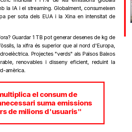
mb la IA i el streaming. Globalment, consumeixen
 per sota dels EUA i la Xina en intensitat de
 fora? Guardar 1 TB pot generar desenes de kg de
ssils, la xifra és superior que al nord d'Europa,
droelèctrica. Projectes "verds" als Països Baixos
ble, renovables i disseny eficient, reduint la
rd-amèrica.
 multiplica el consum de
innecessari suma emissions
rs de milions d'usuaris"