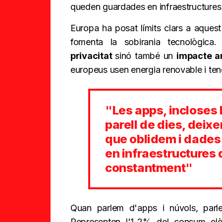
queden guardades en infraestructure
Europa ha posat límits clars a aques
fomenta la sobirania tecnològica
privacitat
sinó també un
impacte a
europeus usen energia renovable i tenen
"Les apps, incloses
parell de dies, deix
que oblidem i dade
en infraestructures
constantment"
Quan parlem d'apps i núvols, par
Representen l'1-2% del consum elèc