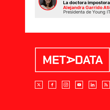
La doctora impostora
Alejandra Garrido At
Presidenta de Young IT