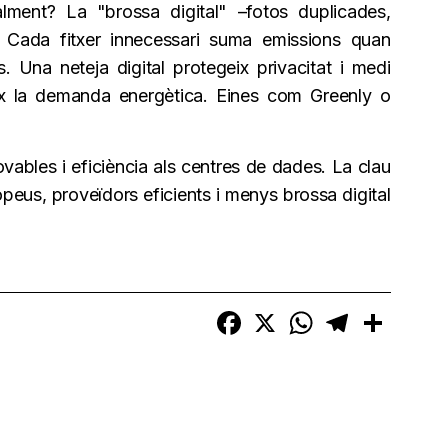
ment? La "brossa digital" –fotos duplicades,
. Cada fitxer innecessari suma emissions quan
s. Una neteja digital protegeix privacitat i medi
eix la demanda energètica. Eines com Greenly o
vables i eficiència als centres de dades. La clau
opeus, proveïdors eficients i menys brossa digital
Facebook
X
WhatsApp
Telegram
Compart