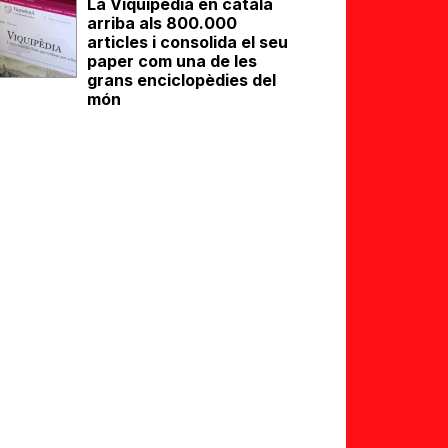
La Viquipèdia en català
arriba als 800.000
articles i consolida el seu
paper com una de les
grans enciclopèdies del
món