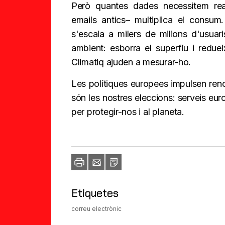
Però quantes dades necessitem real
emails antics– multiplica el consum
s'escala a milers de milions d'usuari
ambient: esborra el superflu i redu
Climatiq ajuden a mesurar-ho.
Les polítiques europees impulsen reno
són les nostres eleccions: serveis eur
per protegir-nos i al planeta.
Imprimir
Envia
PDF
a
un
amic
Etiquetes
correu electrònic