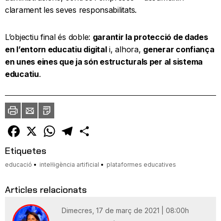
clarament les seves responsabilitats.
L’objectiu final és doble:
garantir la protecció de dades
en l’entorn educatiu digital
i, alhora,
generar confiança
en unes eines que ja són estructurals per al sistema
educatiu
.
Imprimir
Envia
PDF
a
un
amic
Facebook
X
WhatsApp
Telegram
Comparteix
Etiquetes
educació
intel·ligència artificial
plataformes educatives
Articles relacionats
Dimecres, 17 de març de 2021 | 08:00h