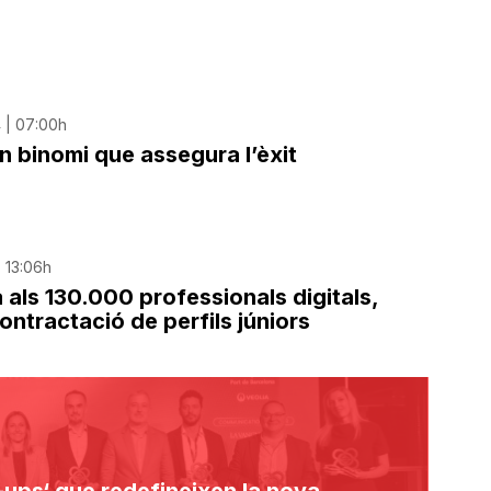
 | 07:00h
un binomi que assegura l’èxit
| 13:06h
 als 130.000 professionals digitals,
contractació de perfils júniors
rt-ups‘ que redefineixen la nova