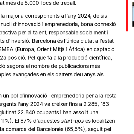
reat més de 5.000 llocs de treball.
 la majoria corresponents a l’any 2024, de sis
 nucli d’innovació i emprenedoria, bona connexió
tractiva per al talent, responsable socialment i
 d’inversió. Barcelona és l’única ciutat a l’estat
EMEA (Europa, Orient Mitjà i Àfrica) en captació
12a posició. Pel que fa a la producció científica,
ició segons el nombre de publicacions més
ràpies avançades en els darrers deu anys als
 un pol d’innovació i emprenedoria per a la resta
gents l’any 2024 va créixer fins a 2.285, 183
lutinat 22.840 ocupants i han assolit una
(+11%). El 87% d’aquestes
start-ups
es localitzen
a la comarca del Barcelonès (65,5%), seguit pel