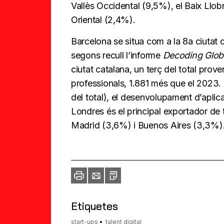
Vallès Occidental (9,5%), el Baix Llob
Oriental (2,4%).
Barcelona se situa com a la 8a ciutat d
segons recull l’informe
Decoding Glob
ciutat catalana, un terç del total pro
professionals, 1.881 més que el 2023.
del total), el desenvolupament d’apli
Londres és el principal exportador de 
Madrid (3,6%) i Buenos Aires (3,3%)
Imprimir
Envia
PDF
a
un
amic
Etiquetes
start-ups
talent digital