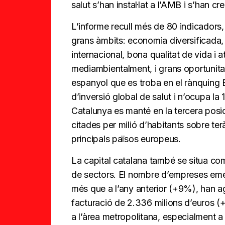
salut s’han instal·lat a l’AMB i s’han c
L’informe recull més de 80 indicadors,
grans àmbits: economia diversificada,
internacional, bona qualitat de vida i a
mediambientalment, i grans oportunitats
espanyol que es troba en el rànquing 
d’inversió global de salut i n’ocupa la 
Catalunya es manté en la tercera pos
citades per milió d’habitants sobre te
principals països europeus.
La capital catalana també se situa com
de sectors. El nombre d’empreses emer
més que a l’any anterior (+9%), han ag
facturació de 2.336 milions d’euros 
a l’àrea metropolitana, especialment 