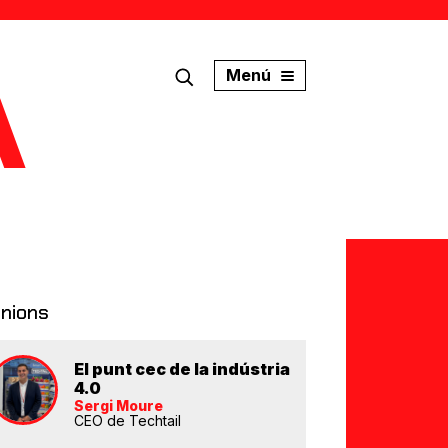
Menú
inions
El punt cec de la indústria
4.0
Sergi Moure
CEO de Techtail