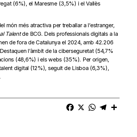
regat (6%), el Maresme (3,5%) i el Vallès
el món més atractiva per treballar a l’estranger,
al Talent
de BCG. Dels professionals digitals a la
venen de fora de Catalunya el 2024, amb 42.206
 Destaquen l’àmbit de la ciberseguretat (54,7%
cacions (48,6%) i els webs (35%). Per origen,
talent digital (12%), seguit de Lisboa (6,3%),
.
Facebook
X
WhatsApp
Telegram
Compart