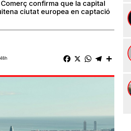
 Comerç confirma que la capital
uitena ciutat europea en captació
Facebook
X
WhatsApp
Telegram
Compart
:48h