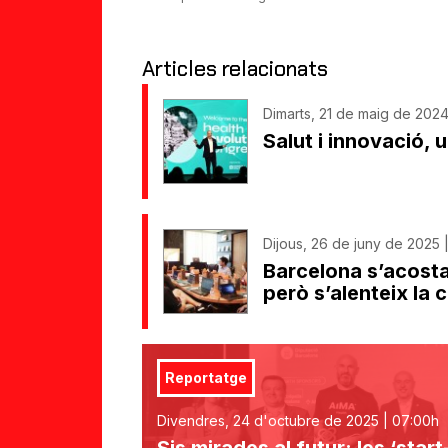
Articles relacionats
Dimarts, 21 de maig de 2024
Salut i innovació, 
Dijous, 26 de juny de 2025 
Barcelona s’acosta
però s’alenteix la 
Reportatge
Divendres, 24 d'octubre de 2025 | 07:00h
Sis mirades al futur: les ‘sta