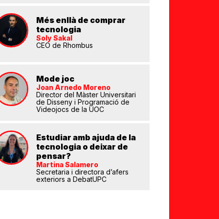
Més enllà de comprar
tecnologia
Soly Sakal
CEO de Rhombus
Mode joc
Joan Arnedo Moreno
eix
Director del Màster Universitari
de Disseny i Programació de
Videojocs de la UOC
Estudiar amb ajuda de la
tecnologia o deixar de
pensar?
Martina Salamero
Secretaria i directora d’afers
exteriors a DebatUPC