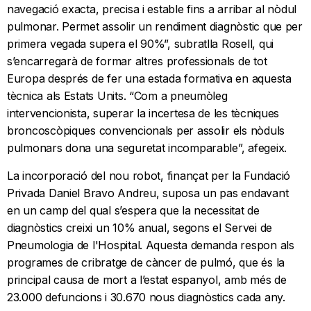
navegació exacta, precisa i estable fins a arribar al nòdul
pulmonar. Permet assolir un rendiment diagnòstic que per
primera vegada supera el 90%”, subratlla Rosell, qui
s’encarregarà de formar altres professionals de tot
Europa després de fer una estada formativa en aquesta
tècnica als Estats Units. “Com a pneumòleg
intervencionista, superar la incertesa de les tècniques
broncoscòpiques convencionals per assolir els nòduls
pulmonars dona una seguretat incomparable”, afegeix.
La incorporació del nou robot, finançat per la Fundació
Privada Daniel Bravo Andreu, suposa un pas endavant
en un camp del qual s’espera que la necessitat de
diagnòstics creixi un 10% anual, segons el Servei de
Pneumologia de l'Hospital. Aquesta demanda respon als
programes de cribratge de càncer de pulmó, que és la
principal causa de mort a l’estat espanyol, amb més de
23.000 defuncions i 30.670 nous diagnòstics cada any.