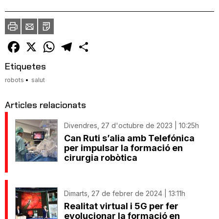
Imprimir
Envia
PDF
a
un
amic
Facebook
X
WhatsApp
Telegram
Comparteix
Etiquetes
robots
salut
Articles relacionats
Divendres, 27 d'octubre de 2023 | 10:25h
Can Ruti s’alia amb Telefónica
per impulsar la formació en
cirurgia robòtica
Dimarts, 27 de febrer de 2024 | 13:11h
Realitat virtual i 5G per fer
evolucionar la formació en