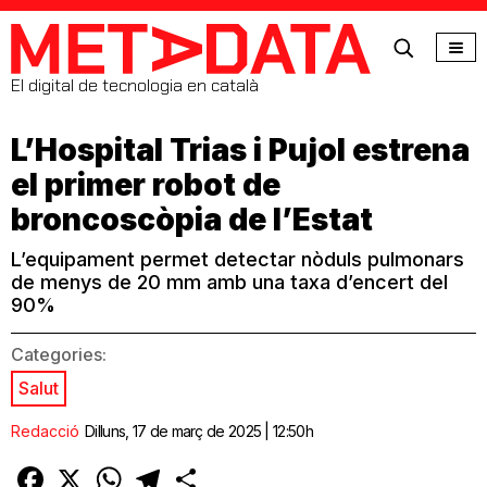
MetaData
El digital de tecnologia en català
L’Hospital Trias i Pujol estrena
el primer robot de
broncoscòpia de l’Estat
L’equipament permet detectar nòduls pulmonars
de menys de 20 mm amb una taxa d’encert del
90%
Categories:
Salut
Redacció
Dilluns, 17 de març de 2025 | 12:50h
Facebook
X
WhatsApp
Telegram
Comparteix