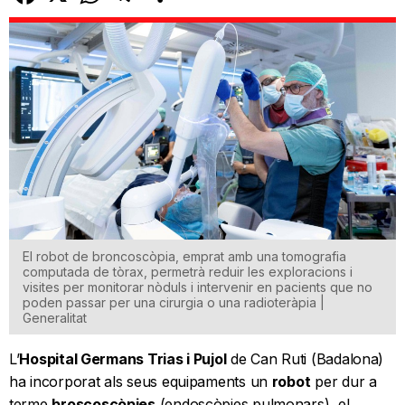
El robot de broncoscòpia, emprat amb una tomografia
computada de tòrax, permetrà reduir les exploracions i
visites per monitorar nòduls i intervenir en pacients que no
poden passar per una cirurgia o una radioteràpia |
Generalitat
L’
Hospital Germans Trias i Pujol
de Can Ruti (Badalona)
ha incorporat als seus equipaments un
robot
per dur a
terme
broscoscòpies
(endoscòpies pulmonars), el