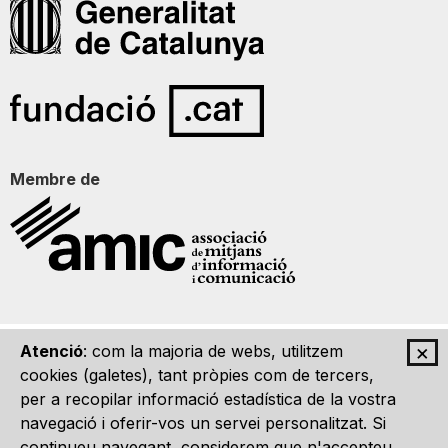
Membre de
×
Atenció
: com la majoria de webs, utilitzem
Qui som
Contacte
Imatge Gràfica
Avís legal
cookies (galetes), tant pròpies com de tercers,
per a recopilar informació estadística de la vostra
navegació i oferir-vos un servei personalitzat. Si
continueu navegant, considerem que n'accepteu