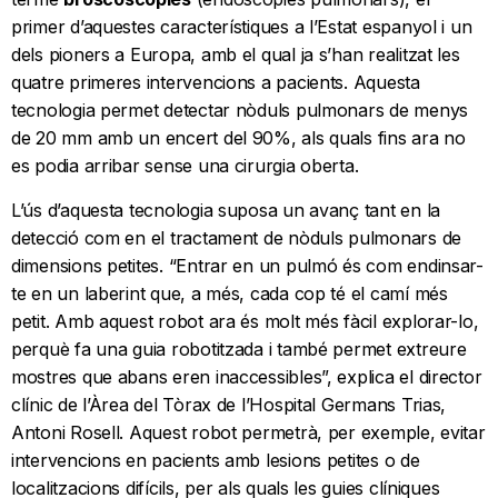
primer d’aquestes característiques a l’Estat espanyol i un
dels pioners a Europa, amb el qual ja s’han realitzat les
quatre primeres intervencions a pacients. Aquesta
tecnologia permet detectar nòduls pulmonars de menys
de 20 mm amb un encert del 90%, als quals fins ara no
es podia arribar sense una cirurgia oberta.
L’ús d’aquesta tecnologia suposa un avanç tant en la
detecció com en el tractament de nòduls pulmonars de
dimensions petites. “Entrar en un pulmó és com endinsar-
te en un laberint que, a més, cada cop té el camí més
petit. Amb aquest robot ara és molt més fàcil explorar-lo,
perquè fa una guia robotitzada i també permet extreure
mostres que abans eren inaccessibles”, explica el director
clínic de l’Àrea del Tòrax de l’Hospital Germans Trias,
Antoni Rosell. Aquest robot permetrà, per exemple, evitar
intervencions en pacients amb lesions petites o de
localitzacions difícils, per als quals les guies clíniques