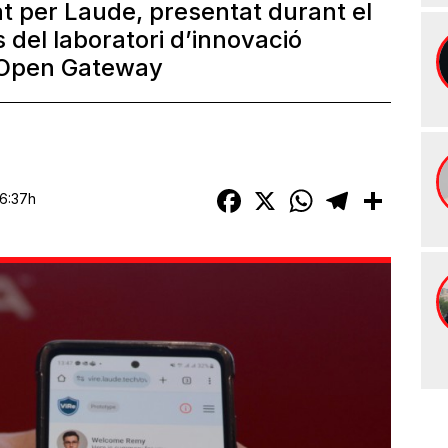
t per Laude, presentat durant el
 del laboratori d’innovació
’Open Gateway
Facebook
X
WhatsApp
Telegram
Compart
16:37h