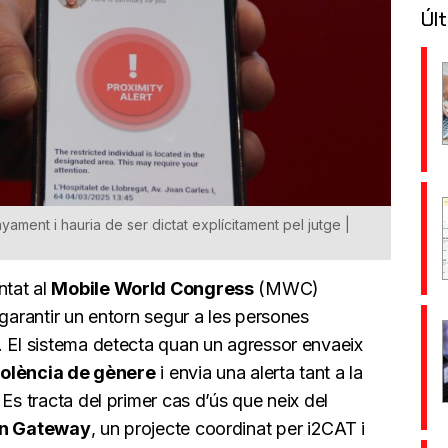
Últ
nyament i hauria de ser dictat explícitament pel jutge |
ntat al
Mobile World Congress
(MWC)
garantir un entorn segur a les persones
. El sistema detecta quan un agressor envaeix
iolència de gènere
i envia una alerta tant a la
Es tracta del primer cas d’ús que neix del
n Gateway
, un projecte coordinat per i2CAT i