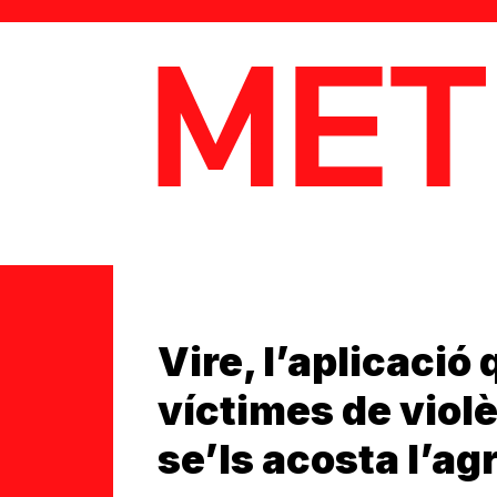
MetaData
Vire, l’aplicació 
víctimes de viol
se’ls acosta l’ag