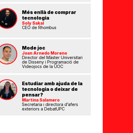
Més enllà de comprar
tecnologia
Soly Sakal
CEO de Rhombus
Mode joc
Joan Arnedo Moreno
eix
Director del Màster Universitari
de Disseny i Programació de
Videojocs de la UOC
Estudiar amb ajuda de la
tecnologia o deixar de
pensar?
Martina Salamero
Secretaria i directora d’afers
exteriors a DebatUPC