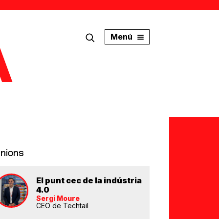
Menú
inions
El punt cec de la indústria
4.0
Sergi Moure
CEO de Techtail