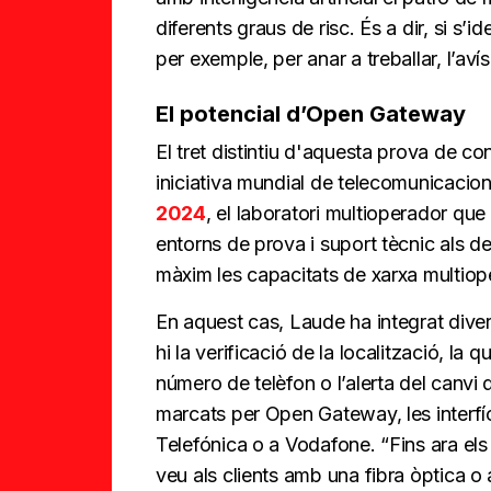
diferents graus de risc. És a dir, si s
per exemple, per anar a treballar, l’aví
El potencial d’Open Gateway
El tret distintiu d'aquesta prova de c
iniciativa mundial de telecomunicacio
2024
, el laboratori multioperador q
entorns de prova i suport tècnic als d
màxim les capacitats de xarxa multio
En aquest cas, Laude ha integrat diver
hi la verificació de la localització, la 
número de telèfon o l’alerta del canvi 
marcats per Open Gateway, les interfí
Telefónica o a Vodafone. “Fins ara el
veu als clients amb una fibra òptica o