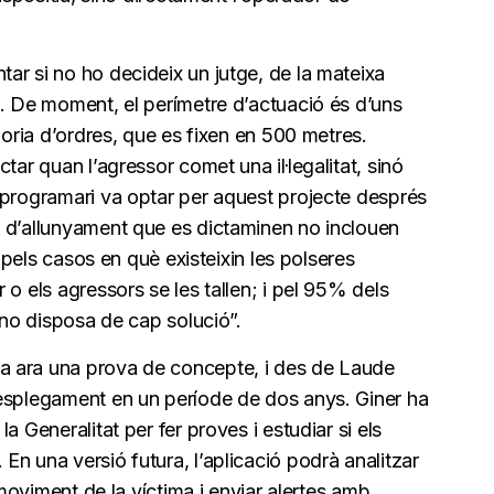
ar si no ho decideix un jutge, de la mateixa
i. De moment, el perímetre d’actuació és d’uns
joria d’ordres, que es fixen en 500 metres.
tar quan l’agressor comet una il·legalitat, sinó
 programari va optar per aquest projecte després
 d’allunyament que es dictaminen no inclouen
l pels casos en què existeixin les polseres
o els agressors se les tallen; i pel 95% dels
 no disposa de cap solució”.
a ara una prova de concepte, i des de Laude
esplegament en un període de dos anys. Giner ha
a Generalitat per fer proves i estudiar si els
n una versió futura, l’aplicació podrà analitzar
e moviment de la víctima i enviar alertes amb