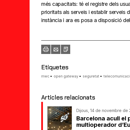
més capacitats: té el registre dels usu
prioritats als serveis i establir serveis
instància i ara es posa a disposició de
Imprimir
Envia
PDF
a
un
amic
Etiquetes
mwc
open gateway
seguretat
telecomunicac
Articles relacionats
Dijous, 14 de novembre de 2
Barcelona acull el
multioperador d’E