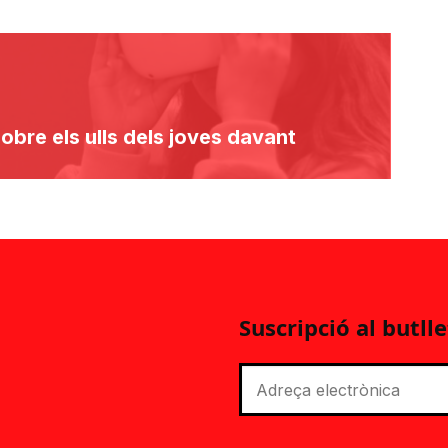
e obre els ulls dels joves davant
Suscripció al butlle