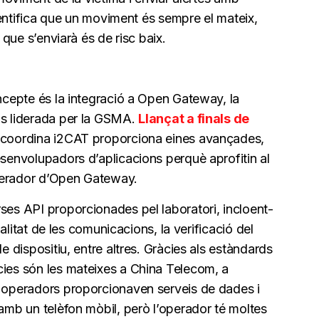
’identifica que un moviment és sempre el mateix,
s que s’enviarà és de risc baix.
oncepte és la integració a Open Gateway, la
ns liderada per la GSMA.
Llançat a finals de
ue coordina i2CAT proporciona eines avançades,
esenvolupadors d’aplicacions perquè aprofitin al
perador d’Open Gateway.
ses API proporcionades pel laboratori, incloent-
qualitat de les comunicacions, la verificació del
de dispositiu, entre altres. Gràcies als estàndards
cies són les mateixes a China Telecom, a
s operadors proporcionaven serveis de dades i
 amb un telèfon mòbil, però l’operador té moltes