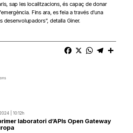
aris, sap les localitzacions, és capaç de donar
 d’emergència. Fins ara, es feia a través d’una
ls desenvolupadors”, detalla Giner.
Facebook
X
WhatsApp
Telegram
Compart
ions
024 | 10:12h
 primer laboratori d’APIs Open Gateway
uropa