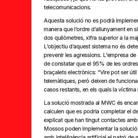
telecomunicacions.
Aquesta solució no es podrà implement
manera que l’ordre d’allunyament en s
dos quilòmetres, xifra superior a la ma
L’objectiu d’aquest sistema no és detec
prevenir les agressions. L’empresa de
de constatar que el 95% de les ordres
braçalets electrònics: “Vire pot ser úti
telemàtiques, però deixen de funcionar 
casos restants, en els quals la víctima
La solució mostrada al MWC és encar
calculen que es podria completar el d
explicat que han tingut contactes amb l
Mossos poden implementar la solució. E
amb intel·ligència artificial el patró d