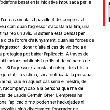
dafone basat en la iniciativa impulsada per la
un cas simulat al pavelló 4 del congrés, al
eu com quan l’agressor s’acosta a la fira, una
tima rep un avís. El sistema està pensat per
e dicta l’ordre d’allunyament, quan les forces de
’agressor i donar d’alta el cas de violència al
protegida pot baixar l’aplicació. A través de
calitzacions habituals i un llistat de números de
“Si l’agressor s’acosta al col·legi dels fills, a
guretat i la víctima, seria notificada la persona
alarma, que en aquest cas seria el mestre, de
r, l’acompanyi cap a la persona que l’ha de
ercial de Laude Germán Giner. L’empresa ha
na l’aplicació “no poden ser hackejades ni
dispositiu, sinó directament l’operador de