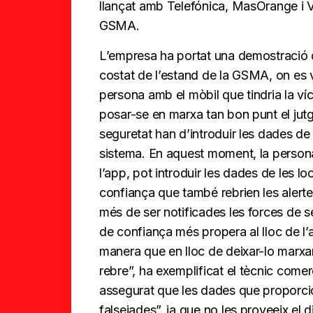
llançat amb Telefónica, MasOrange i Vo
GSMA.
L’empresa ha portat una demostració d’
costat de l’estand de la GSMA, on es v
persona amb el mòbil que tindria la víc
posar-se en marxa tan bon punt el jutg
seguretat han d’introduir les dades de l
sistema. En aquest moment, la persona 
l’app, pot introduir les dades de les lo
confiança que també rebrien les alertes. 
més de ser notificades les forces de se
de confiança més propera al lloc de l’
manera que en lloc de deixar-lo marxa
rebre”, ha exemplificat el tècnic com
assegurat que les dades que proporcio
falsejades”, ja que no les proveeix el 