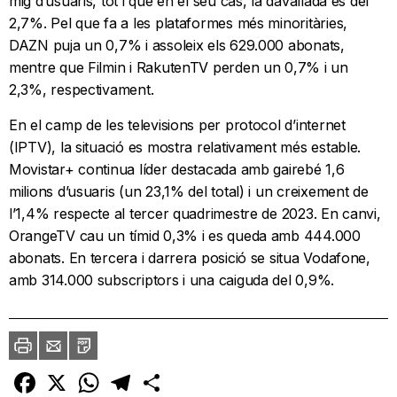
mig d’usuaris, tot i que en el seu cas, la davallada és del
2,7%. Pel que fa a les plataformes més minoritàries,
DAZN puja un 0,7% i assoleix els 629.000 abonats,
mentre que Filmin i RakutenTV perden un 0,7% i un
2,3%, respectivament.
En el camp de les televisions per protocol d’internet
(IPTV), la situació es mostra relativament més estable.
Movistar+ continua líder destacada amb gairebé 1,6
milions d’usuaris (un 23,1% del total) i un creixement de
l’1,4% respecte al tercer quadrimestre de 2023. En canvi,
OrangeTV cau un tímid 0,3% i es queda amb 444.000
abonats. En tercera i darrera posició se situa Vodafone,
amb 314.000 subscriptors i una caiguda del 0,9%.
Imprimir
Envia
PDF
a
un
amic
Facebook
X
WhatsApp
Telegram
Comparteix