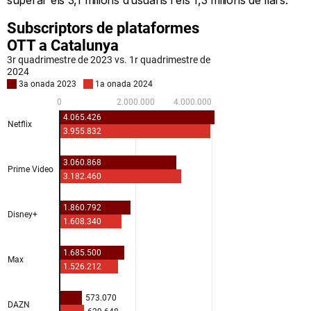
superar els 3,1 milions d’usuaris i els 1,3 milions de llars.