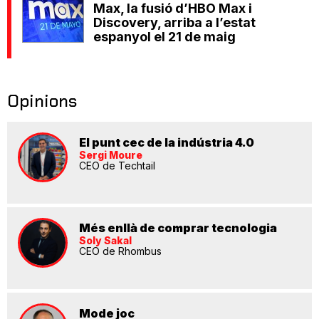
Max, la fusió d’HBO Max i
Discovery, arriba a l’estat
espanyol el 21 de maig
Opinions
El punt cec de la indústria 4.0
Sergi Moure
CEO de Techtail
Més enllà de comprar tecnologia
Soly Sakal
CEO de Rhombus
Mode joc