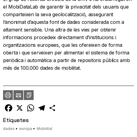
el MobiDataLab de garantir la privacitat dels usuaris que
comparteixen la seva geolocalització, assegurant
l’anonimat d’aquesta font de dades considerada com a
altament sensible. Una altra de les vies per obtenir
informacions procedeix directament d’institucions i
organitzacions europees, que les ofereixen de forma
oberta i que serveixen per alimentar el sistema de forma
periòdica i automàtica a partir de repositoris públics amb
més de 100.000 dades de mobilitat.
Imprimir
Envia
PDF
a
un
amic
Facebook
X
WhatsApp
Telegram
Comparteix
Etiquetes
dades
europa
Mobilitat