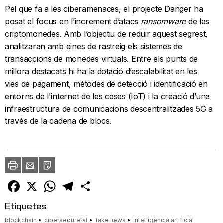
Pel que fa a les ciberamenaces, el projecte Danger ha
posat el focus en l’increment d’atacs
ransomware
de les
criptomonedes. Amb l’objectiu de reduir aquest segrest,
analitzaran amb eines de rastreig els sistemes de
transaccions de monedes virtuals. Entre els punts de
millora destacats hi ha la dotació d’escalabilitat en les
vies de pagament, mètodes de detecció i identificació en
entorns de l'internet de les coses (IoT) i la creació d’una
infraestructura de comunicacions descentralitzades 5G a
través de la cadena de blocs.
Imprimir
Envia
PDF
a
un
amic
Facebook
X
WhatsApp
Telegram
Comparteix
Etiquetes
blockchain
ciberseguretat
fake news
intel·ligència artificial