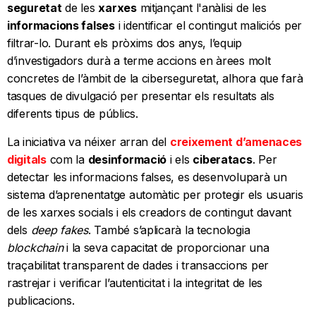
seguretat
de les
xarxes
mitjançant l'anàlisi de les
informacions falses
i identificar el contingut maliciós per
filtrar-lo. Durant els pròxims dos anys, l’equip
d’investigadors durà a terme accions en àrees molt
concretes de l’àmbit de la ciberseguretat, alhora que farà
tasques de divulgació per presentar els resultats als
diferents tipus de públics.
La iniciativa va néixer arran del
creixement d’amenaces
digitals
com la
desinformació
i els
ciberatacs
. Per
detectar les informacions falses, es desenvoluparà un
sistema d’aprenentatge automàtic per protegir els usuaris
de les xarxes socials i els creadors de contingut davant
dels
deep fakes
. També s’aplicarà la tecnologia
blockchain
i la seva capacitat de proporcionar una
traçabilitat transparent de dades i transaccions per
rastrejar i verificar l’autenticitat i la integritat de les
publicacions.