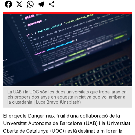
Facebook
X
WhatsApp
Telegram
Comparteix
La UAB i la UOC són les dues universitats que treballaran en
els propers dos anys en aquesta iniciativa que vol arribar a
la ciutadania | Luca Bravo (Unsplash)
El projecte Danger neix fruit d’una col·laboració de la
Universitat Autònoma de Barcelona (UAB) i la Universitat
Oberta de Catalunya (UOC) i està destinat a millorar la