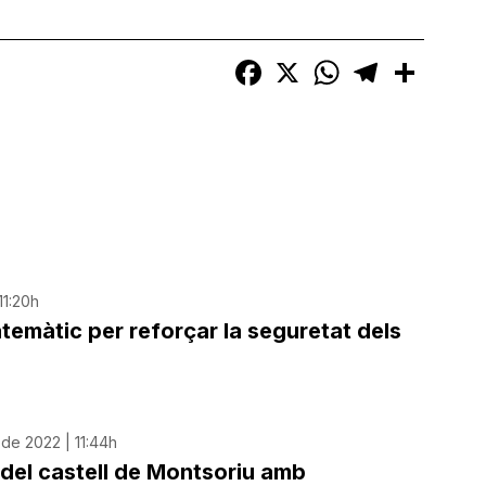
Facebook
X
WhatsApp
Telegram
Compart
11:20h
emàtic per reforçar la seguretat dels
de 2022 | 11:44h
 del castell de Montsoriu amb