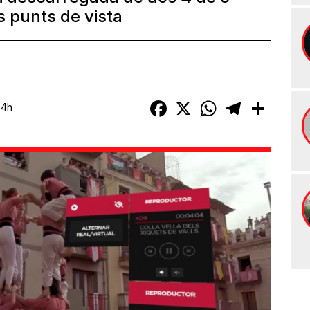
s punts de vista
Facebook
X
WhatsApp
Telegram
Compart
34h