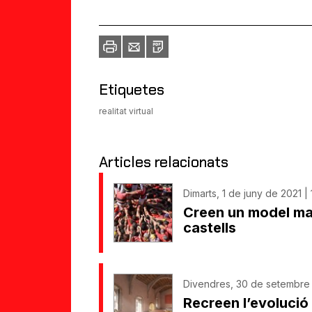
Imprimir
Envia
PDF
a
un
amic
Etiquetes
realitat virtual
Articles relacionats
Dimarts, 1 de juny de 2021 | 
Creen un model mat
castells
Divendres, 30 de setembre 
Recreen l’evolució