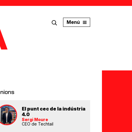
Menú
inions
El punt cec de la indústria
4.0
Sergi Moure
CEO de Techtail