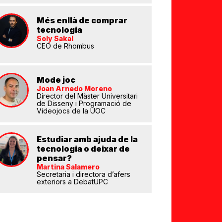
Més enllà de comprar
tecnologia
Soly Sakal
CEO de Rhombus
eix
Mode joc
Joan Arnedo Moreno
Director del Màster Universitari
de Disseny i Programació de
Videojocs de la UOC
Estudiar amb ajuda de la
tecnologia o deixar de
pensar?
Martina Salamero
Secretaria i directora d’afers
exteriors a DebatUPC