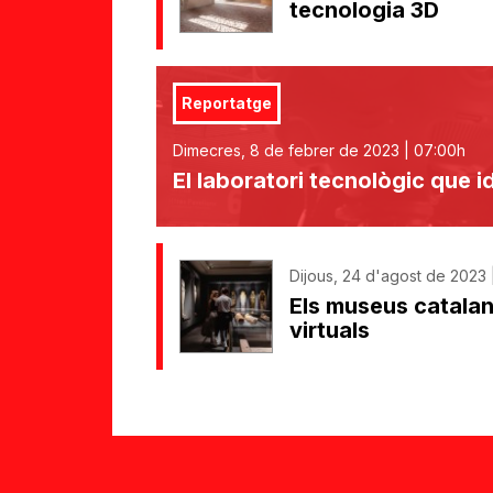
tecnologia 3D
Reportatge
Dimecres, 8 de febrer de 2023 | 07:00h
El laboratori tecnològic que 
Dijous, 24 d'agost de 2023 
Els museus catalans
virtuals