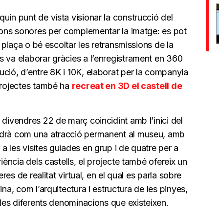
uin punt de vista visionar la construcció del
cions sonores per complementar la imatge: es pot
a plaça o bé escoltar les retransmissions de la
s va elaborar gràcies a l’enregistrament en 360
ció, d’entre 8K i 10K, elaborat per la companyia
 projectes també ha
recreat en 3D el castell de
 divendres 22 de març coincidint amb l’inici del
ndrà com una atracció permanent al museu, amb
a les visites guiades en grup i de quatre per a
riència dels castells, el projecte també ofereix un
eres de realitat virtual, en el qual es parla sobre
ina, com l’arquitectura i estructura de les pinyes,
 les diferents denominacions que existeixen.