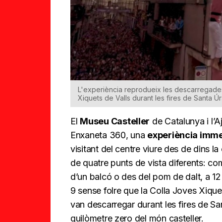
L'experiència reprodueix les descarregades d
Xiquets de Valls durant les fires de Santa Ú
El
Museu Casteller
de Catalunya i l’A
Enxaneta 360, una
experiència imm
visitant del centre viure des de dins l
de quatre punts de vista diferents: co
d’un balcó o des del pom de dalt, a 12
9 sense folre que la Colla Joves Xiquets
van descarregar durant les fires de San
quilòmetre zero del món casteller.