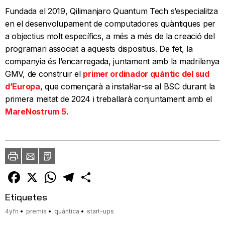
Fundada el 2019, Qilimanjaro Quantum Tech s’especialitza
en el desenvolupament de computadores quàntiques per
a objectius molt específics, a més a més de la creació del
programari associat a aquests dispositius. De fet, la
companyia és l’encarregada, juntament amb la madrilenya
GMV, de construir el
primer ordinador quàntic del sud
d’Europa
, que començarà a instal·lar-se al BSC durant la
primera meitat de 2024 i treballarà conjuntament amb el
MareNostrum 5
.
Imprimir
Envia
PDF
a
un
amic
Facebook
X
WhatsApp
Telegram
Comparteix
Etiquetes
4yfn
premis
quàntica
start-ups