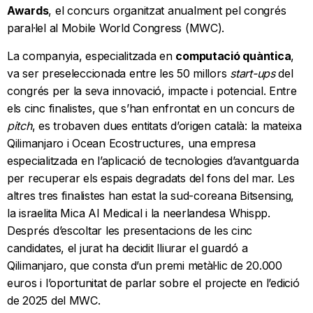
Awards
, el concurs organitzat anualment pel congrés
paral·lel al Mobile World Congress (MWC).
La companyia, especialitzada en
computació quàntica
,
va ser preseleccionada entre les 50 millors
start-ups
del
congrés per la seva innovació, impacte i potencial. Entre
els cinc finalistes, que s’han enfrontat en un concurs de
pitch
, es trobaven dues entitats d’origen català: la mateixa
Qilimanjaro i Ocean Ecostructures, una empresa
especialitzada en l’aplicació de tecnologies d’avantguarda
per recuperar els espais degradats del fons del mar. Les
altres tres finalistes han estat la sud-coreana Bitsensing,
la israelita Mica AI Medical i la neerlandesa Whispp.
Després d’escoltar les presentacions de les cinc
candidates, el jurat ha decidit lliurar el guardó a
Qilimanjaro, que consta d’un premi metàl·lic de 20.000
euros i l’oportunitat de parlar sobre el projecte en l’edició
de 2025 del MWC.