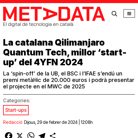
MetaData
El digital de tecnologia en català
La catalana Qilimanjaro
Quantum Tech, millor ‘start-
up’ del 4YFN 2024
La ‘spin-off’ de la UB, el BSC i l’IFAE s’endú un
premi metàl·lic de 20.000 euros i podrà presentar
el projecte en el MWC de 2025
Categories:
Start-ups
Redacció
Dijous, 29 de febrer de 2024 | 12:08h
Facebook
X
WhatsApp
Telegram
Comparteix